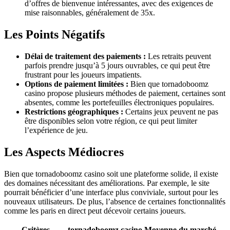
d’offres de bienvenue intéressantes, avec des exigences de
mise raisonnables, généralement de 35x.
Les Points Négatifs
Délai de traitement des paiements :
Les retraits peuvent
parfois prendre jusqu’à 5 jours ouvrables, ce qui peut être
frustrant pour les joueurs impatients.
Options de paiement limitées :
Bien que tornadoboomz
casino propose plusieurs méthodes de paiement, certaines sont
absentes, comme les portefeuilles électroniques populaires.
Restrictions géographiques :
Certains jeux peuvent ne pas
être disponibles selon votre région, ce qui peut limiter
l’expérience de jeu.
Les Aspects Médiocres
Bien que tornadoboomz casino soit une plateforme solide, il existe
des domaines nécessitant des améliorations. Par exemple, le site
pourrait bénéficier d’une interface plus conviviale, surtout pour les
nouveaux utilisateurs. De plus, l’absence de certaines fonctionnalités
comme les paris en direct peut décevoir certains joueurs.
Critères
tornadoboomz casino
Moyenne du marché