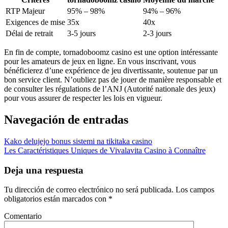
RTP Majeur
95% – 98%
94% – 96%
Exigences de mise
35x
40x
Délai de retrait
3-5 jours
2-3 jours
En fin de compte, tornadoboomz casino est une option intéressante
pour les amateurs de jeux en ligne. En vous inscrivant, vous
bénéficierez d’une expérience de jeu divertissante, soutenue par un
bon service client. N’oubliez pas de jouer de manière responsable et
de consulter les régulations de l’ANJ (Autorité nationale des jeux)
pour vous assurer de respecter les lois en vigueur.
Navegación de entradas
Kako delujejo bonus sistemi na tikitaka casino
Les Caractéristiques Uniques de Vivalavita Casino à Connaître
Deja una respuesta
Tu dirección de correo electrónico no será publicada.
Los campos
obligatorios están marcados con
*
Comentario