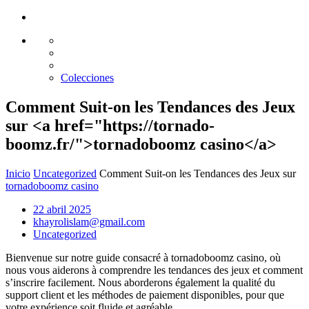
Glass design
Diseño en vidrio
Colecciones
Comment Suit-on les Tendances des Jeux
sur <a href="https://tornado-
boomz.fr/">tornadoboomz casino</a>
Inicio
Uncategorized
Comment Suit-on les Tendances des Jeux sur
tornadoboomz casino
22 abril 2025
khayrolislam@gmail.com
Uncategorized
Bienvenue sur notre guide consacré à tornadoboomz casino, où
nous vous aiderons à comprendre les tendances des jeux et comment
s’inscrire facilement. Nous aborderons également la qualité du
support client et les méthodes de paiement disponibles, pour que
votre expérience soit fluide et agréable.