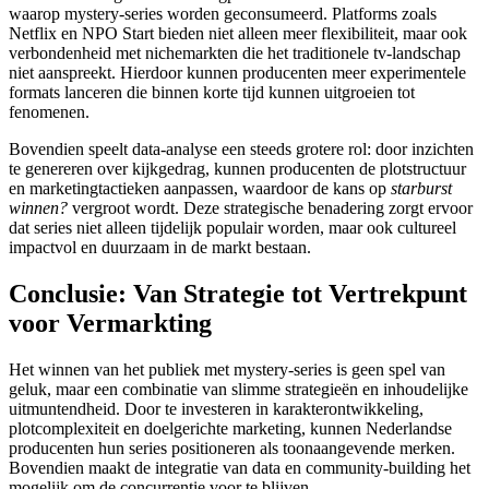
waarop mystery-series worden geconsumeerd. Platforms zoals
Netflix en NPO Start bieden niet alleen meer flexibiliteit, maar ook
verbondenheid met nichemarkten die het traditionele tv-landschap
niet aanspreekt. Hierdoor kunnen producenten meer experimentele
formats lanceren die binnen korte tijd kunnen uitgroeien tot
fenomenen.
Bovendien speelt data-analyse een steeds grotere rol: door inzichten
te genereren over kijkgedrag, kunnen producenten de plotstructuur
en marketingtactieken aanpassen, waardoor de kans op
starburst
winnen?
vergroot wordt. Deze strategische benadering zorgt ervoor
dat series niet alleen tijdelijk populair worden, maar ook cultureel
impactvol en duurzaam in de markt bestaan.
Conclusie: Van Strategie tot Vertrekpunt
voor Vermarkting
Het winnen van het publiek met mystery-series is geen spel van
geluk, maar een combinatie van slimme strategieën en inhoudelijke
uitmuntendheid. Door te investeren in karakterontwikkeling,
plotcomplexiteit en doelgerichte marketing, kunnen Nederlandse
producenten hun series positioneren als toonaangevende merken.
Bovendien maakt de integratie van data en community-building het
mogelijk om de concurrentie voor te blijven.