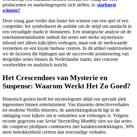
producenten en marketingexperts zich stellen, is:
starburst
winnen?
Deze vraag gaat verder dan louter het winnen van een spel of een
competitie; het symboliseert de ambitie om de strijd om aandacht in
een verzadigde markt te domineren. Een strategische analyse uit de
entertainmentindustrie onthult dat series met sterke mysterieuze
inhoud niet alleen kijkcijfers verhogen, maar ook de merkwaarde
versterken en een loyale fanbase creëren. In dit artikel onderzoeken
we de factoren die bijdragen aan de succesvolle positionering van
dergelijke series binnen de Nederlandse markt, met concrete
voorbeelden en analytisch inzicht.
Het Crescendoes van Mysterie en
Suspense: Waarom Werkt Het Zo Goed?
Historisch gezien heeft het mysteriegenre altijd een speciale plek
ingenomen binnen entertainment. Van klassieke detectiveverhalen
tot moderne Netflix-hitseries, de aantrekkingskracht ligt in de
uitdaging voor kijkers om te ontrafelen wat verborgen is. Volgens
recente gegevens van
Serial Storytelling Monthly
zien we dat series
die complexe plotlijnen combineren met karakterontdekkingen, 30%
meer betrokkenheid creëren dan eenvoudige verhalen.