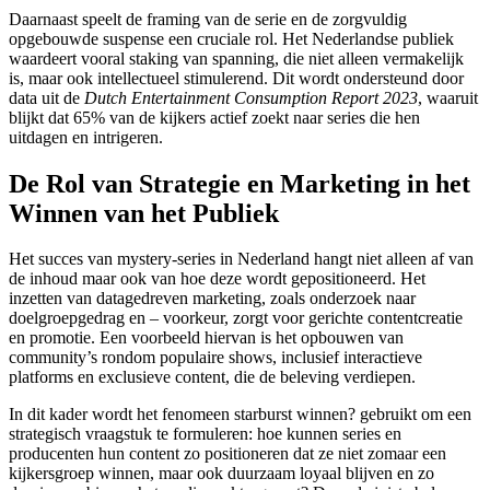
Daarnaast speelt de framing van de serie en de zorgvuldig
opgebouwde suspense een cruciale rol. Het Nederlandse publiek
waardeert vooral staking van spanning, die niet alleen vermakelijk
is, maar ook intellectueel stimulerend. Dit wordt ondersteund door
data uit de
Dutch Entertainment Consumption Report 2023
, waaruit
blijkt dat 65% van de kijkers actief zoekt naar series die hen
uitdagen en intrigeren.
De Rol van Strategie en Marketing in het
Winnen van het Publiek
Het succes van mystery-series in Nederland hangt niet alleen af van
de inhoud maar ook van hoe deze wordt gepositioneerd. Het
inzetten van datagedreven marketing, zoals onderzoek naar
doelgroepgedrag en – voorkeur, zorgt voor gerichte contentcreatie
en promotie. Een voorbeeld hiervan is het opbouwen van
community’s rondom populaire shows, inclusief interactieve
platforms en exclusieve content, die de beleving verdiepen.
In dit kader wordt het fenomeen starburst winnen? gebruikt om een
strategisch vraagstuk te formuleren: hoe kunnen series en
producenten hun content zo positioneren dat ze niet zomaar een
kijkersgroep winnen, maar ook duurzaam loyaal blijven en zo