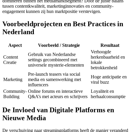
domineren binnen het mediamarktsegment? Door de juiste balans
tussen contentkwaliteit, marketinginnovaties en community-
engagement kunnen zij hun marktpositie verstevigen.
Voorbeeldprojecten en Best Practices in
Nederland
Aspect
Voorbeeld / Strategie
Resultaat
Verhoogde
Gebruik van Nederlandse
Content
herkenbaarheid en
settings gecombineerd met
Creatie
lokale
universele mysterie-elementen
betrokkenheid
Pre-launch teasers via social
Hoge anticipatie en
Marketing
media en samenwerking met
viral buzz
influencers
Community-
Online forums en interactieve
Loyaliteit en
Building
Q&A’s met acteurs en schrijvers
herhaalconsumptie
De Invloed van Digitale Platforms en
Nieuwe Media
De verschuiving naar streamingplatforms heeft de manier veranderd