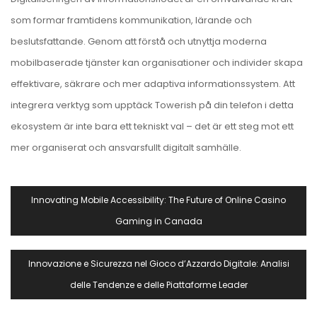
som formar framtidens kommunikation, lärande och
beslutsfattande. Genom att förstå och utnyttja moderna
mobilbaserade tjänster kan organisationer och individer skapa
effektivare, säkrare och mer adaptiva informationssystem. Att
integrera verktyg som upptäck Towerish på din telefon i detta
ekosystem är inte bara ett tekniskt val – det är ett steg mot ett
mer organiserat och ansvarsfullt digitalt samhälle.
Navegación
Innovating Mobile Accessibility: The Future of Online Casino
De
Gaming in Canada
Entradas
Innovazione e Sicurezza nel Gioco d’Azzardo Digitale: Analisi
delle Tendenze e delle Piattaforme Leader