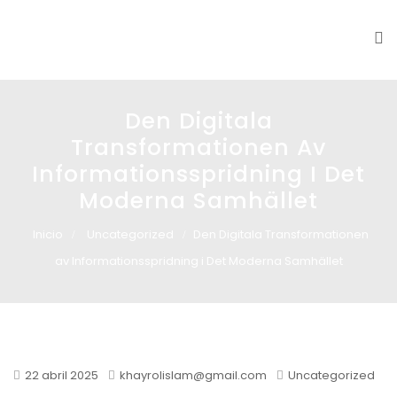
Glass design
Diseño en vidrio
Den Digitala
Transformationen Av
Informationsspridning I Det
Moderna Samhället
Inicio
Uncategorized
Den Digitala Transformationen
av Informationsspridning i Det Moderna Samhället
22 abril 2025
khayrolislam@gmail.com
Uncategorized