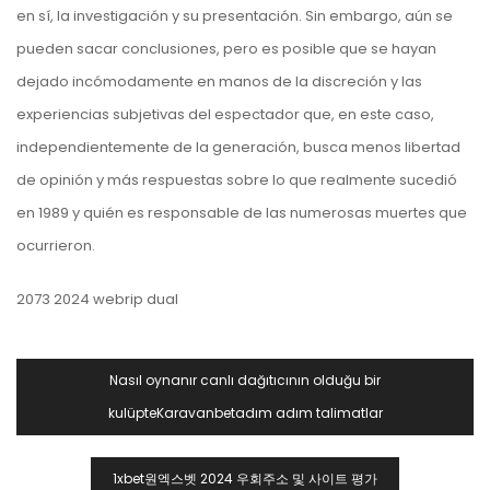
en sí, la investigación y su presentación. Sin embargo, aún se
pueden sacar conclusiones, pero es posible que se hayan
dejado incómodamente en manos de la discreción y las
experiencias subjetivas del espectador que, en este caso,
independientemente de la generación, busca menos libertad
de opinión y más respuestas sobre lo que realmente sucedió
en 1989 y quién es responsable de las numerosas muertes que
ocurrieron.
2073 2024 webrip dual
Navegación
Nasıl oynanır canlı dağıtıcının olduğu bir
De
kulüpteKaravanbetadım adım talimatlar
Entradas
1xbet원엑스벳 2024 우회주소 및 사이트 평가