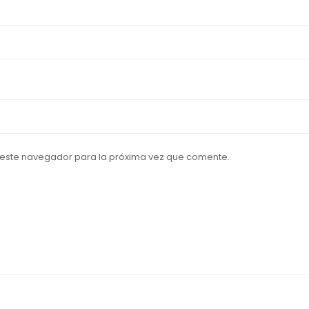
 este navegador para la próxima vez que comente.