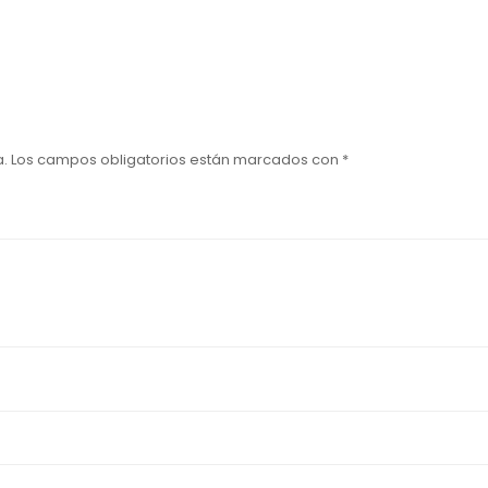
a.
Los campos obligatorios están marcados con
*