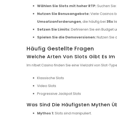
Wählen Sie Slots mit hoher RTP:
Suchen Sie 
Nutzen Sie Bonusangebote:
Viele Casinos b
Umsatzanforderungen
, die häufig bei
35x
li
Setzen Sie Limits:
Definieren Sie ein Budget un
Spielen Sie die Demoversionen:
Nutzen Sie d
Häufig Gestellte Fragen
Welche Arten Von Slots Gibt Es Im
Im n1bet Casino finden Sie eine Vielzahl von Slot-Type
Klassische Slots
Video Slots
Progressive Jackpot Slots
Was Sind Die Häufigsten Mythen Üb
Mythos 1:
Slots sind manipuliert.