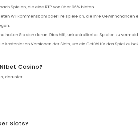
nach Spielen, die eine RTP von über 96% bieten.
ieten Willkommensboni oder Freispiele an, die Ihre Gewinnchancen e
egen.
d halten Sie sich daran. Dies hilft, unkontrolliertes Spielen zu vermei
ie kostenlosen Versionen der Slots, um ein Gefühl für das Spiel zu 
 N1bet Casino?
n, darunter:
er Slots?