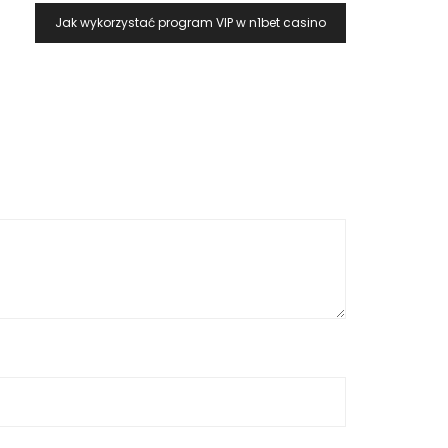
Jak wykorzystać program VIP w n1bet casino