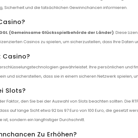
ung, Sicherheit und die tatsächlichen Gewinnchancen informieren.
 Casino?
GGL (Gemeinsame Glücksspielbehörde der Länder)
. Diese Lize
n lizenzierten Casinos zu spielen, um sicherzustellen, dass Ihre Daten u
et Casino?
erschlüsselungstechnologien gewährleistet. Ihre persönlichen und fi
sein und sicherstellen, dass sie in einem sicheren Netzwerk spielen,
i Slots?
er Faktor, den Sie bei der Auswahl von Slots beachten sollten. Die RTP v
 dass auf lange Sicht etwa 92 bis 97 Euro von 100 Euro, die gesetzt w
ist, sondern ein langfristiger Durchschnitt.
innchancen Zu Erhöhen?