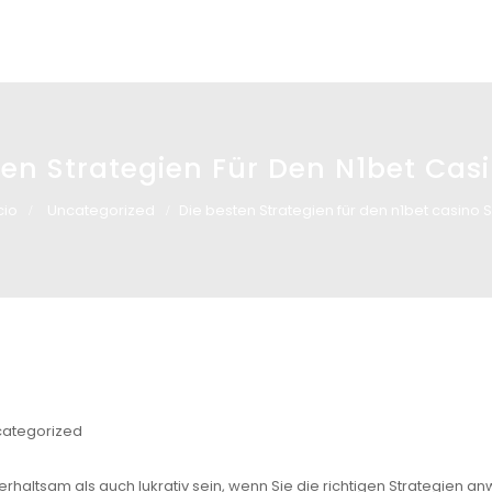
ten Strategien Für Den N1bet Casi
cio
Uncategorized
Die besten Strategien für den n1bet casino S
ategorized
rhaltsam als auch lukrativ sein, wenn Sie die richtigen Strategien an