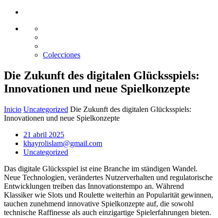
Glass design
Diseño en vidrio
Colecciones
Die Zukunft des digitalen Glücksspiels:
Innovationen und neue Spielkonzepte
Inicio
Uncategorized
Die Zukunft des digitalen Glücksspiels:
Innovationen und neue Spielkonzepte
21 abril 2025
khayrolislam@gmail.com
Uncategorized
Das digitale Glücksspiel ist eine Branche im ständigen Wandel.
Neue Technologien, verändertes Nutzerverhalten und regulatorische
Entwicklungen treiben das Innovationstempo an. Während
Klassiker wie Slots und Roulette weiterhin an Popularität gewinnen,
tauchen zunehmend innovative Spielkonzepte auf, die sowohl
technische Raffinesse als auch einzigartige Spielerfahrungen bieten.