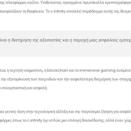
στης πλατφόρμας καζίνο. Υιοθετώντας προηγμένα πρωτόκολλα κρυπτογράφησης
ασφαλίζουν τη διαφάνεια. Το c.infinity αποτελεί παράδειγμα αυτής της δέσμ
αι η διατήρηση της αξιοπιστίας και η παροχή μιας ασφαλούς εμπειρί
ς
ως η τεχνητή νοημοσύνη, η blockchain και το immersive gaming αναμένετα
την εξατομίκευση των παιχνιδιών και την ασφαλέστερη διαχείριση των στοιχ
πιο συναρπαστική και ασφαλή.
γενική τάση στην τεχνολογική εξέλιξη και την παγκόσμια ζήτηση για ασφάλει
φόρμες όπως το c.infinity όχι απλώς μια επιλογή διασκέδασης, αλλά έναν χώρ