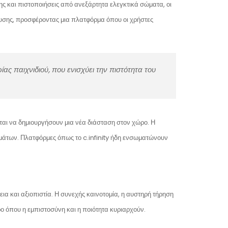
 και πιστοποιήσεις από ανεξάρτητα ελεγκτικά σώματα, οι
ευσης, προσφέροντας μια πλατφόρμα όπου οι χρήστες
ας παιχνιδιού, που ενισχύει την πιστότητα του
ι να δημιουργήσουν μια νέα διάσταση στον χώρο. Η
ημάτων. Πλατφόρμες όπως το c.infinity ήδη ενσωματώνουν
α και αξιοπιστία. Η συνεχής καινοτομία, η αυστηρή τήρηση
ο όπου η εμπιστοσύνη και η ποιότητα κυριαρχούν.