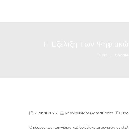
Glass design
Diseño en vidrio
Η Εξέλιξη Των Ψηφιακών
Inicio
Uncate
21 abril 2025
khayrolislam@gmail.com
Unc
Ο κόσμος των παιχνιδιών καζίνο βρίσκεται συνεχώς σε εξέλιξ