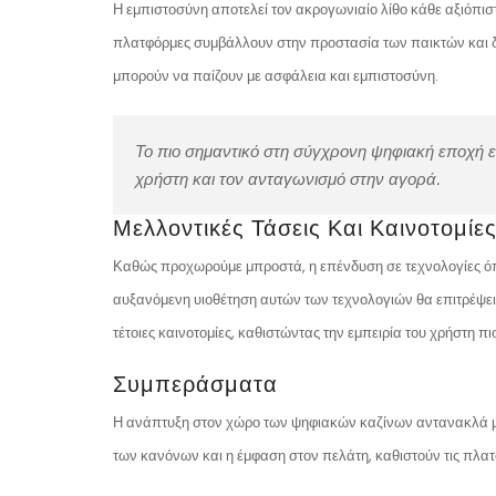
Η εμπιστοσύνη αποτελεί τον ακρογωνιαίο λίθο κάθε αξιόπι
πλατφόρμες συμβάλλουν στην προστασία των παικτών και δι
μπορούν να παίζουν με ασφάλεια και εμπιστοσύνη.
Το πιο σημαντικό στη σύγχρονη ψηφιακή εποχή είν
χρήστη και τον ανταγωνισμό στην αγορά.
Μελλοντικές Τάσεις Και Καινοτομίε
Καθώς προχωρούμε μπροστά, η επένδυση σε τεχνολογίες όπ
αυξανόμενη υιοθέτηση αυτών των τεχνολογιών θα επιτρέψει 
τέτοιες καινοτομίες, καθιστώντας την εμπειρία του χρήστη 
Συμπεράσματα
Η ανάπτυξη στον χώρο των ψηφιακών καζίνων αντανακλά μια 
των κανόνων και η έμφαση στον πελάτη, καθιστούν τις πλατ