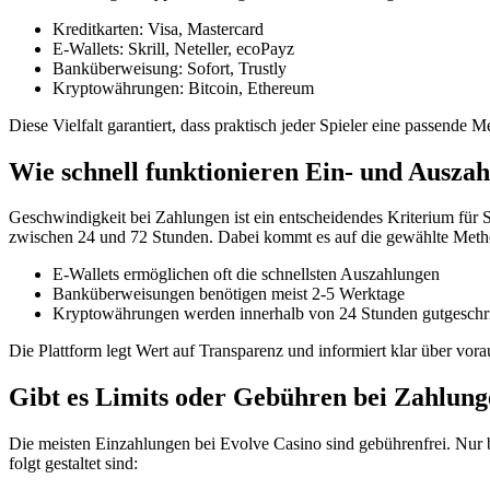
Kreditkarten: Visa, Mastercard
E-Wallets: Skrill, Neteller, ecoPayz
Banküberweisung: Sofort, Trustly
Kryptowährungen: Bitcoin, Ethereum
Diese Vielfalt garantiert, dass praktisch jeder Spieler eine passende 
Wie schnell funktionieren Ein- und Ausza
Geschwindigkeit bei Zahlungen ist ein entscheidendes Kriterium für S
zwischen 24 und 72 Stunden. Dabei kommt es auf die gewählte Meth
E-Wallets ermöglichen oft die schnellsten Auszahlungen
Banküberweisungen benötigen meist 2-5 Werktage
Kryptowährungen werden innerhalb von 24 Stunden gutgeschr
Die Plattform legt Wert auf Transparenz und informiert klar über vorau
Gibt es Limits oder Gebühren bei Zahlun
Die meisten Einzahlungen bei Evolve Casino sind gebührenfrei. Nur b
folgt gestaltet sind: