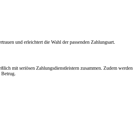
rtrauen und erleichtert die Wahl der passenden Zahlungsart.
hließlich mit seriösen Zahlungsdienstleistern zusammen. Zudem werden
 Betrug.