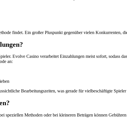
Methode findet. Ein großer Pluspunkt gegenüber vielen Konkurrenten, die
hlungen?
pieler. Evolve Casino verarbeitet Einzahlungen meist sofort, sodass da
ode an:
ieben
ssichtliche Bearbeitungszeiten, was gerade für vielbeschäftigte Spieler v
gen?
ei speziellen Methoden oder bei kleineren Beträgen können Gebühren a