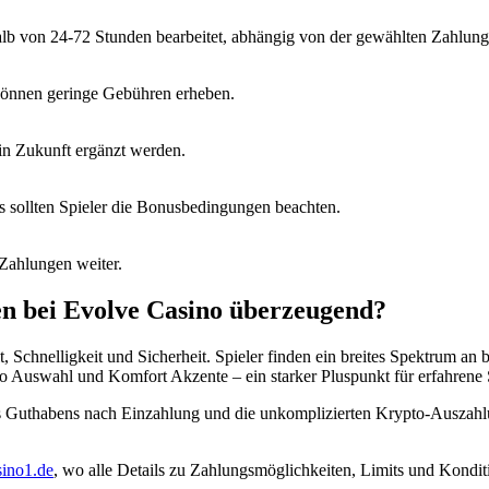
alb von 24-72 Stunden bearbeitet, abhängig von der gewählten Zahlun
 können geringe Gebühren erheben.
in Zukunft ergänzt werden.
s sollten Spieler die Bonusbedingungen beachten.
 Zahlungen weiter.
en bei Evolve Casino überzeugend?
, Schnelligkeit und Sicherheit. Spieler finden ein breites Spektrum an
o Auswahl und Komfort Akzente – ein starker Pluspunkt für erfahrene
des Guthabens nach Einzahlung und die unkomplizierten Krypto-Auszahlu
sino1.de
, wo alle Details zu Zahlungsmöglichkeiten, Limits und Konditi