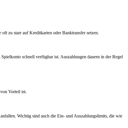
 oft zu starr auf Kreditkarten oder Banktransfer setzen.
s Spielkonto schnell verfügbar ist. Auszahlungen dauern in der Regel
on Vorteil ist.
nfallen. Wichtig sind auch die Ein- und Auszahlungslimits, die wie