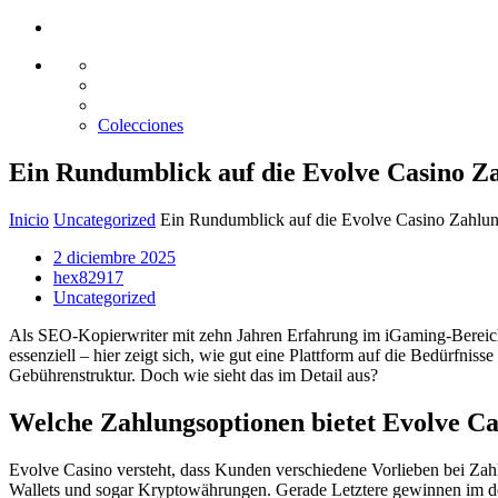
Glass design
Diseño en vidrio
Colecciones
Ein Rundumblick auf die Evolve Casino Z
Inicio
Uncategorized
Ein Rundumblick auf die Evolve Casino Zahlun
2 diciembre 2025
hex82917
Uncategorized
Als SEO-Kopierwriter mit zehn Jahren Erfahrung im iGaming-Bereich
essenziell – hier zeigt sich, wie gut eine Plattform auf die Bedürfni
Gebührenstruktur. Doch wie sieht das im Detail aus?
Welche Zahlungsoptionen bietet Evolve Ca
Evolve Casino versteht, dass Kunden verschiedene Vorlieben bei Za
Wallets und sogar Kryptowährungen. Gerade Letztere gewinnen im 