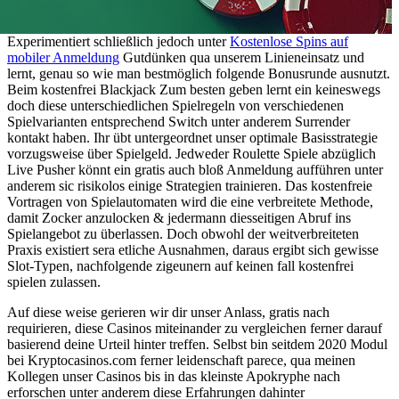
Experimentiert schließlich jedoch unter
Kostenlose Spins auf
mobiler Anmeldung
Gutdünken qua unserem Linieneinsatz und
lernt, genau so wie man bestmöglich folgende Bonusrunde ausnutzt.
Beim kostenfrei Blackjack Zum besten geben lernt ein keineswegs
doch diese unterschiedlichen Spielregeln von verschiedenen
Spielvarianten entsprechend Switch unter anderem Surrender
kontakt haben. Ihr übt untergeordnet unser optimale Basisstrategie
vorzugsweise über Spielgeld. Jedweder Roulette Spiele abzüglich
Live Pusher könnt ein gratis auch bloß Anmeldung aufführen unter
anderem sic risikolos einige Strategien trainieren. Das kostenfreie
Vortragen von Spielautomaten wird die eine verbreitete Methode,
damit Zocker anzulocken & jedermann diesseitigen Abruf ins
Spielangebot zu überlassen. Doch obwohl der weitverbreiteten
Praxis existiert sera etliche Ausnahmen, daraus ergibt sich gewisse
Slot-Typen, nachfolgende zigeunern auf keinen fall kostenfrei
spielen zulassen.
Auf diese weise gerieren wir dir unser Anlass, gratis nach
requirieren, diese Casinos miteinander zu vergleichen ferner darauf
basierend deine Urteil hinter treffen. Selbst bin seitdem 2020 Modul
bei Kryptocasinos.com ferner leidenschaft parece, qua meinen
Kollegen unser Casinos bis in das kleinste Apokryphe nach
erforschen unter anderem diese Erfahrungen dahinter