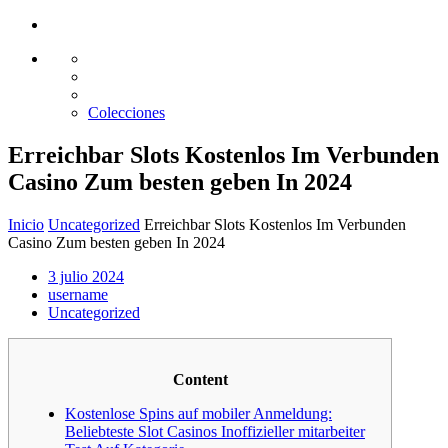
Glass design
Diseño en vidrio
Colecciones
Erreichbar Slots Kostenlos Im Verbunden
Casino Zum besten geben In 2024
Inicio
Uncategorized
Erreichbar Slots Kostenlos Im Verbunden
Casino Zum besten geben In 2024
3 julio 2024
username
Uncategorized
Content
Kostenlose Spins auf mobiler Anmeldung:
Beliebteste Slot Casinos Inoffizieller mitarbeiter