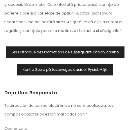
și accesibilă pe mobil. Cu o interfață prietenoasă, cerințe de
pariere clare și o varietate de opțiuni, jucătorii pot savura
fiecare sesiune de joc fără stres. Asigură-te că ești la curent cu
regulile și cerințele pentru a maximiza distracția și câștigurile!
Navegación
Les Historique des Promotions de superquantumplay casino
De
Entradas
Kontra Spela på tastevegas casino i Fysisk Miljö
Deja Una Respuesta
Tu dirección de correo electrónico no será publicada.
Los
campos obligatorios están marcados con
*
Comentario