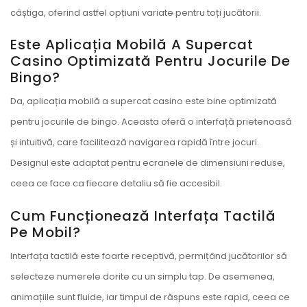
câștiga, oferind astfel opțiuni variate pentru toți jucătorii.
Este Aplicația Mobilă A Supercat
Casino Optimizată Pentru Jocurile De
Bingo?
Da, aplicația mobilă a supercat casino este bine optimizată
pentru jocurile de bingo. Aceasta oferă o interfață prietenoasă
și intuitivă, care facilitează navigarea rapidă între jocuri.
Designul este adaptat pentru ecranele de dimensiuni reduse,
ceea ce face ca fiecare detaliu să fie accesibil.
Cum Funcționează Interfața Tactilă
Pe Mobil?
Interfața tactilă este foarte receptivă, permițând jucătorilor să
selecteze numerele dorite cu un simplu tap. De asemenea,
animațiile sunt fluide, iar timpul de răspuns este rapid, ceea ce