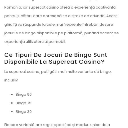
România, iar
supercat casino
oferă o experiență captivantă
pentru jucătorii care doresc să se distreze de oriunde. Acest
ghid îți va răspunde la cele mai frecvente întrebări despre
jocurile de bingo disponibile pe platformă, punând accent pe
experiența utilizatorului pe mobil.
Ce Tipuri De Jocuri De Bingo Sunt
Disponibile La Supercat Casino?
La supercat casino, poți găsi mai multe variante de bingo,
inclusiv:
Bingo 90
Bingo 75
Bingo 30
Fiecare variantă are reguli specifice și moduri unice de a