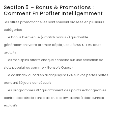
Section 5 – Bonus & Promotions :
Comment En Profiter Intelligemment
Les offres promotionnelles sont souvent divisées en plusieurs
catégories :
– Le bonus bienvenue (« match bonus ») qui double
généralement votre premier dépôt jusqu’à 200 € + 50 tours
gratuits
– Les free spins offerts chaque semaine sur une sélection de
slots populaires comme « Gonzo’s Quest »
– Le cashback quotidien allant jusqu’à 15 % sur vos pertes nettes
pendant 30 jours consécutifs
– Les programmes VIP qui attribuent des points échangeables
contre des retraits sans frais ou des invitations à des tournois
exclusifs