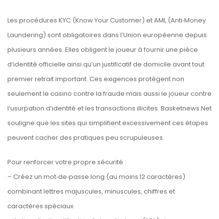
Les procédures KYC (Know Your Customer) et AML (Anti‑Money
Laundering) sont obligatoires dans l’Union européenne depuis
plusieurs années. Elles obligent le joueur à fournir une pièce
d’identité officielle ainsi qu’un justificatif de domicile avant tout
premier retrait important. Ces exigences protègent non
seulement le casino contre la fraude mais aussi le joueur contre
l’usurpation d’identité et les transactions illicites. Basketnews.Net
souligne que les sites qui simplifient excessivement ces étapes
peuvent cacher des pratiques peu scrupuleuses.
Pour renforcer votre propre sécurité :
– Créez un mot‑de‑passe long (au moins 12 caractères)
combinant lettres majuscules, minuscules, chiffres et
caractères spéciaux