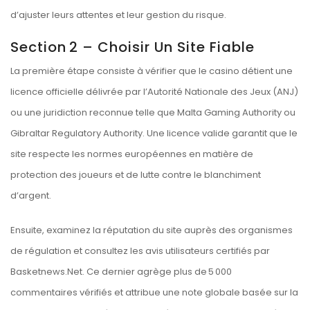
d’ajuster leurs attentes et leur gestion du risque.
Section 2 – Choisir Un Site Fiable
La première étape consiste à vérifier que le casino détient une
licence officielle délivrée par l’Autorité Nationale des Jeux (ANJ)
ou une juridiction reconnue telle que Malta Gaming Authority ou
Gibraltar Regulatory Authority. Une licence valide garantit que le
site respecte les normes européennes en matière de
protection des joueurs et de lutte contre le blanchiment
d’argent.
Ensuite, examinez la réputation du site auprès des organismes
de régulation et consultez les avis utilisateurs certifiés par
Basketnews.Net. Ce dernier agrège plus de 5 000
commentaires vérifiés et attribue une note globale basée sur la