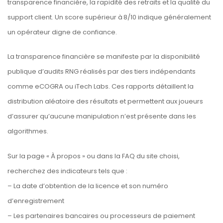
transparence financière, la rapidité des retraits et la qualité du
support client. Un score supérieur à 8/10 indique généralement
un opérateur digne de confiance.
La transparence financière se manifeste par la disponibilité
publique d’audits RNG réalisés par des tiers indépendants
comme eCOGRA ou iTech Labs. Ces rapports détaillent la
distribution aléatoire des résultats et permettent aux joueurs
d’assurer qu’aucune manipulation n’est présente dans les
algorithmes.
Sur la page « À propos » ou dans la FAQ du site choisi,
recherchez des indicateurs tels que :
– La date d’obtention de la licence et son numéro
d’enregistrement
– Les partenaires bancaires ou processeurs de paiement