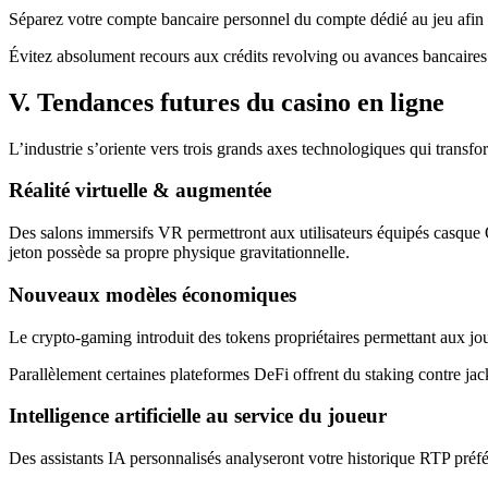
Séparez votre compte bancaire personnel du compte dédié au jeu afin d
Évitez absolument recours aux crédits revolving ou avances bancaires
V. Tendances futures du casino en ligne
L’industrie s’oriente vers trois grands axes technologiques qui transf
Réalité virtuelle & augmentée
Des salons immersifs VR permettront aux utilisateurs équipés casque 
jeton possède sa propre physique gravitationnelle.
Nouveaux modèles économiques
Le crypto‑gaming introduit des tokens propriétaires permettant aux jo
Parallèlement certaines plateformes DeFi offrent du staking contre jac
Intelligence artificielle au service du joueur
Des assistants IA personnalisés analyseront votre historique RTP préfér