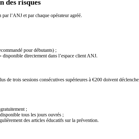
n des risques
on par l’ANJ et par chaque opérateur agréé.
recommandé pour débutants) ;
 » disponible directement dans l’espace client ANJ.
s de trois sessions consécutives supérieures à €200 doivent déclencher 
gratuitement ;
sponible tous les jours ouvrés ;
èrement des articles éducatifs sur la prévention.