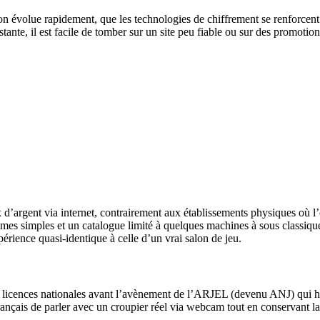
on évolue rapidement, que les technologies de chiffrement se renforcent e
tante, il est facile de tomber sur un site peu fiable ou sur des promoti
 d’argent via internet, contrairement aux établissements physiques où 
mes simples et un catalogue limité à quelques machines à sous classique
xpérience quasi‑identique à celle d’un vrai salon de jeu.
licences nationales avant l’avènement de l’ARJEL (devenu ANJ) qui har
français de parler avec un croupier réel via webcam tout en conservant l