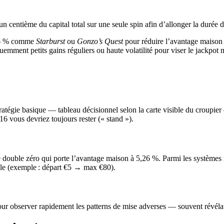
 centième du capital total sur une seule spin afin d’allonger la durée 
 96 % comme
Starburst
ou
Gonzo’s Quest
pour réduire l’avantage maison 
quemment petits gains réguliers ou haute volatilité pour viser le jackpot 
stratégie basique — tableau décisionnel selon la carte visible du crou
16 vous devriez toujours rester (« stand »).
e double zéro qui porte l’avantage maison à 5,26 %. Parmi les systèmes
ble (exemple : départ €5 → max €80).
pour observer rapidement les patterns de mise adverses — souvent révéla