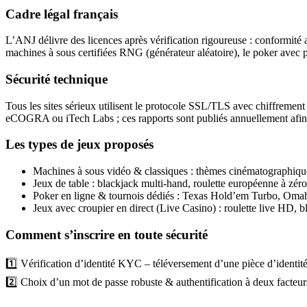
Cadre légal français
L’ANJ délivre des licences après vérification rigoureuse : conformité 
machines à sous certifiées RNG (générateur aléatoire), le poker avec po
Sécurité technique
Tous les sites sérieux utilisent le protocole SSL/TLS avec chiffremen
eCOGRA ou iTech Labs ; ces rapports sont publiés annuellement afin que
Les types de jeux proposés
Machines à sous vidéo & classiques : thèmes cinématographiques,
Jeux de table : blackjack multi‑hand, roulette européenne à zéro
Poker en ligne & tournois dédiés : Texas Hold’em Turbo, Om
Jeux avec croupier en direct (Live Casino) : roulette live HD, 
Comment s’inscrire en toute sécurité
1️⃣ Vérification d’identité KYC – téléversement d’une pièce d’identité e
2️⃣ Choix d’un mot de passe robuste & authentification à deux facteu