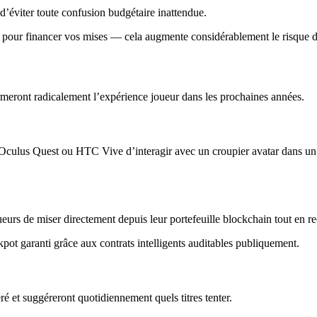
’éviter toute confusion budgétaire inattendue.
 pour financer vos mises — cela augmente considérablement le risque d
ormeront radicalement l’expérience joueur dans les prochaines années.
Oculus Quest ou HTC Vive d’interagir avec un croupier avatar dans un 
ueurs de miser directement depuis leur portefeuille blockchain tout en
kpot garanti grâce aux contrats intelligents auditables publiquement.
é et suggéreront quotidiennement quels titres tenter.