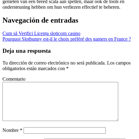
genieten van een breed scala aan spellen, maar ook de tools en
ondersteuning hebben om hun verliezen effectief te beheren.
Navegación de entradas
Cum să Verifici Licența sloticorn casino
Pourquoi Slotbunny est-il le choix préféré des gamers en France ?
Deja una respuesta
Tu dirección de correo electrónico no será publicada.
Los campos
obligatorios están marcados con
*
Comentario
Nombre
*