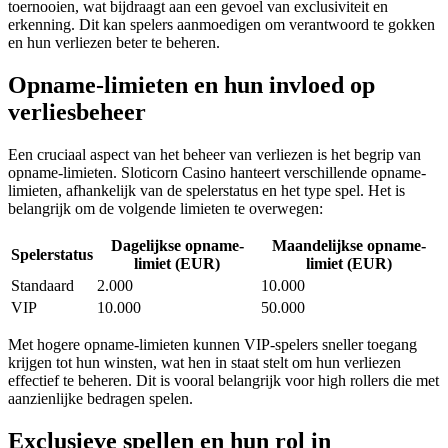
toernooien, wat bijdraagt aan een gevoel van exclusiviteit en
erkenning. Dit kan spelers aanmoedigen om verantwoord te gokken
en hun verliezen beter te beheren.
Opname-limieten en hun invloed op
verliesbeheer
Een cruciaal aspect van het beheer van verliezen is het begrip van
opname-limieten. Sloticorn Casino hanteert verschillende opname-
limieten, afhankelijk van de spelerstatus en het type spel. Het is
belangrijk om de volgende limieten te overwegen:
Dagelijkse opname-
Maandelijkse opname-
Spelerstatus
limiet (EUR)
limiet (EUR)
Standaard
2.000
10.000
VIP
10.000
50.000
Met hogere opname-limieten kunnen VIP-spelers sneller toegang
krijgen tot hun winsten, wat hen in staat stelt om hun verliezen
effectief te beheren. Dit is vooral belangrijk voor high rollers die met
aanzienlijke bedragen spelen.
Exclusieve spellen en hun rol in