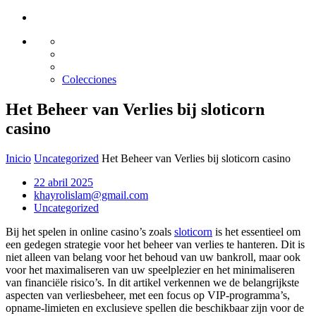
Glass design
Diseño en vidrio
Colecciones
Het Beheer van Verlies bij sloticorn
casino
Inicio
Uncategorized
Het Beheer van Verlies bij sloticorn casino
22 abril 2025
khayrolislam@gmail.com
Uncategorized
Bij het spelen in online casino’s zoals
sloticorn
is het essentieel om
een gedegen strategie voor het beheer van verlies te hanteren. Dit is
niet alleen van belang voor het behoud van uw bankroll, maar ook
voor het maximaliseren van uw speelplezier en het minimaliseren
van financiële risico’s. In dit artikel verkennen we de belangrijkste
aspecten van verliesbeheer, met een focus op VIP-programma’s,
opname-limieten en exclusieve spellen die beschikbaar zijn voor de