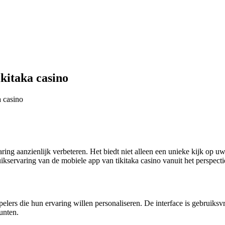
ikitaka casino
a casino
ing aanzienlijk verbeteren. Het biedt niet alleen een unieke kijk op u
servaring van de mobiele app van tikitaka casino vanuit het perspectie
spelers die hun ervaring willen personaliseren. De interface is gebruiksv
unten.