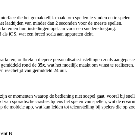
nterface die het gemakkelijk maakt om spellen te vinden en te spelen.
met laadtijden van minder dan 2 seconden voor de meeste spellen.
keren en hun instellingen opslaan voor een snellere toegang.
als iOS, wat een breed scala aan apparaten dekt.
arkeren, ontbreken diepere personalisatie-instellingen zoals aangepaste
, gemiddeld rond de
35x
, wat het moeilijk maakt om winst te realiseren.
n reactietijd van gemiddeld 24 uur.
n er momenten waarop de bediening niet soepel gaat, vooral bij sneller
n sporadische crashes tijdens het spelen van spellen, wat de ervarin
p de mobiele app, wat kan leiden tot teleurstelling bij spelers die op zoek
rent B