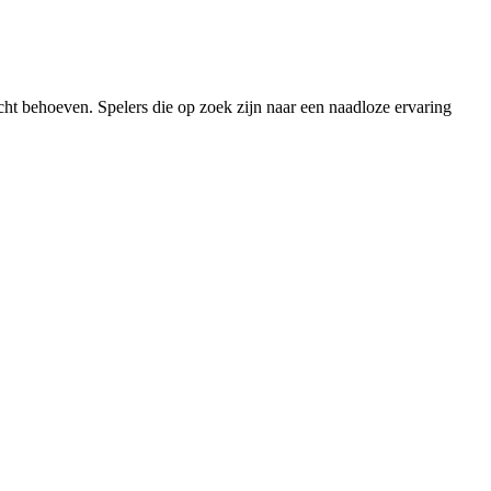
cht behoeven. Spelers die op zoek zijn naar een naadloze ervaring