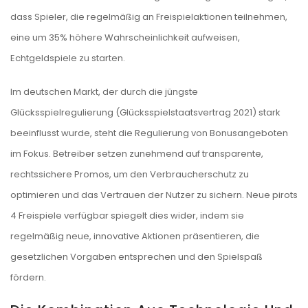
dass Spieler, die regelmäßig an Freispielaktionen teilnehmen,
eine um 35% höhere Wahrscheinlichkeit aufweisen,
Echtgeldspiele zu starten.
Im deutschen Markt, der durch die jüngste
Glücksspielregulierung (Glücksspielstaatsvertrag 2021) stark
beeinflusst wurde, steht die Regulierung von Bonusangeboten
im Fokus. Betreiber setzen zunehmend auf transparente,
rechtssichere Promos, um den Verbraucherschutz zu
optimieren und das Vertrauen der Nutzer zu sichern.
Neue pirots
4 Freispiele verfügbar
spiegelt dies wider, indem sie
regelmäßig neue, innovative Aktionen präsentieren, die
gesetzlichen Vorgaben entsprechen und den Spielspaß
fördern.