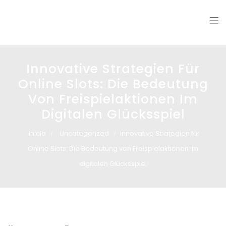
Glass design
Diseño en vidrio
Innovative Strategien Für
Online Slots: Die Bedeutung
Von Freispielaktionen Im
Digitalen Glücksspiel
Inicio
Uncategorized
Innovative Strategien für
Online Slots: Die Bedeutung von Freispielaktionen im
digitalen Glücksspiel