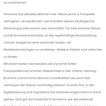
zu maximieren.
Hinweise auf aktuelle Aktionen wie «Neue pirots 4 Freispiele
verfügbar» verdeutlichen, wie Anbieter dieses strategische
Werkzeug kontinuierlich neu ausrichten. Für interessierte Nutzer
und Branchenbeobachter ist die regelmäßige Beobachtung
solcher Angebote eine wertvolle Quelle, um
Marktentwicklungen zu verstehen. Weitere Details sind unter hier
zu finden.
Mit einem tiefen Verständnis der Dynamik hinter
Freispielaktionen können Stakeholder in der Online-Gaming-
Branche sowohl Innovationen vorantreiben als auch das
Vertrauen der Nutzer nachhaltig stärken. In einer Ära, in der
Digitalisierung und regulatorische Anforderungen Hand in Hand
gehen, sind gut durchdachte Promotions wie die laufende