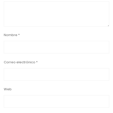
Nombre
*
Correo electrónico
*
Web