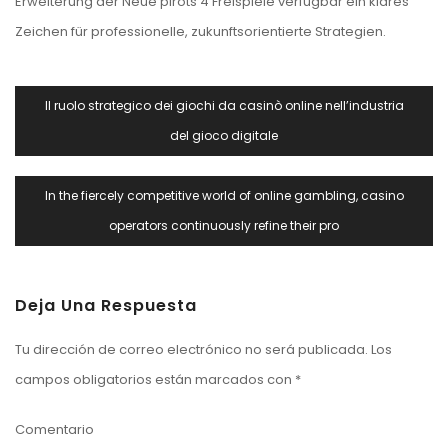
Erweiterung der Neue pirots 4 Freispiele verfügbar ein klares
Zeichen für professionelle, zukunftsorientierte Strategien.
Navegación
Il ruolo strategico dei giochi da casinò online nell’industria
De
del gioco digitale
Entradas
In the fiercely competitive world of online gambling, casino
operators continuously refine their pro
Deja Una Respuesta
Tu dirección de correo electrónico no será publicada.
Los
campos obligatorios están marcados con
*
Comentario