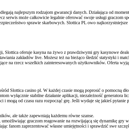
odlegają najlepszym rodzajom gwarancji danych. Działająca od momentu
ecz serwis może całkowicie legalnie oferować swoje usługi graczom sp
ezpieczeństwo sprawie skarbowych. Slottica PL owo najkorzystniejsze 
acji, Slottica oferuje kasyna na żywo z prawdziwymi gry kasynowe dea
ania zakładów live. Możesz też na bieżąco śledzić statystyki i match 
ciągające na rzecz wszelkich zainteresowanych użytkowników. Oferta w
ród Slottica casino pl. W każdej czasie mogą poprosić o pomocną dłoń
ntom wyłącznie stabilne działanie aplikacji, niezależność generatora 
i i mogą od czasu razu rozpocząć grę. Jeśli wydaje się jakieś pytani
dników, ale także zapewniają każdemu równe szanse.
, umożliwiając graczom reagowanie na rozwijającą się dynamikę gry w
walając fanom zaprezentować własne umiejętności i sprawdzić swe szczęś