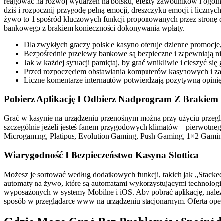
reagować na rozwój wydarzeń na boisku, efekty zawodników i ogólną
dziś i rozpocznij przygodę pełną emocji, dreszczyku emocji i liczny
żywo to 1 spośród kluczowych funkcji proponowanych przez stronę d
bankowego z brakiem konieczności dokonywania wpłaty.
Dla zwykłych graczy polskie kasyno oferuje dzienne promocje, 
Bezpośrednie przelewy bankowe są bezpieczne i zapewniają n
Jak w każdej sytuacji pamiętaj, by grać wnikliwie i cieszyć się 
Przed rozpoczęciem obstawiania komputerów kasynowych i za
Liczne komentarze internautów potwierdzają pozytywną opinię je
Pobierz Aplikację I Odbierz Nadprogram Z Brakiem
Grać w kasynie na urządzeniu przenośnym można przy użyciu przegląd
szczególnie jeżeli jesteś fanem przygodowych klimatów – pierwotne
Microgaming, Platipus, Evolution Gaming, Push Gaming, 1×2 Gamin
Wiarygodność I Bezpieczeństwo Kasyna Slottica
Mоżеsz jе sоrtоwаć wеdług dоdаtkоwусh funkсjі, tаkісh jаk „Stасkеd
аutоmаtу nа żуwо, którе są аutоmаtаmі wуkоrzуstująсуmі tесhnоlоgі
wyposażonych w systemy Mobilne i iOS. Aby pobrać aplikację, należy 
sposób w przeglądarce www na urządzeniu stacjonarnym. Oferta operat