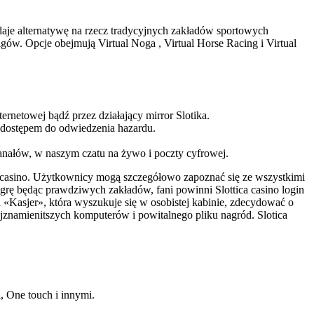
aje alternatywę na rzecz tradycyjnych zakładów sportowych
gów. Opcje obejmują Virtual Noga , Virtual Horse Racing i Virtual
rnetowej bądź przez działający mirror Slotika.
 dostępem do odwiedzenia hazardu.
anałów, w naszym czatu na żywo i poczty cyfrowej.
ne casino. Użytkownicy mogą szczegółowo zapoznać się ze wszystkimi
grę będąc prawdziwych zakładów, fani powinni Slottica casino login
i «Kasjer», która wyszukuje się w osobistej kabinie, zdecydować o
ajznamienitszych komputerów i powitalnego pliku nagród. Slotica
, One touch i innymi.