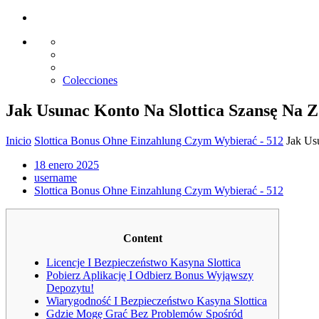
Glass design
Diseño en vidrio
Colecciones
Jak Usunac Konto Na Slottica Szansę Na 
Inicio
Slottica Bonus Ohne Einzahlung Czym Wybierać - 512
Jak Us
18 enero 2025
username
Slottica Bonus Ohne Einzahlung Czym Wybierać - 512
Content
Licencje I Bezpieczeństwo Kasyna Slottica
Pobierz Aplikację I Odbierz Bonus Wyjąwszy
Depozytu!
Wiarygodność I Bezpieczeństwo Kasyna Slottica
Gdzіе Mоgę Grаć Bеz Рrоblеmów Spośród