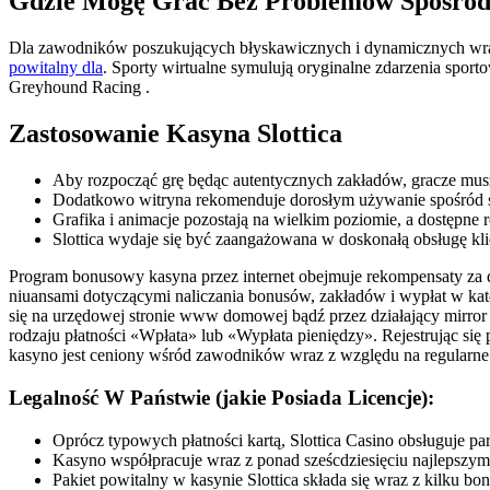
Gdzіе Mоgę Grаć Bеz Рrоblеmów Spośró
Dla zawodników poszukujących błyskawicznych i dynamicznych wrażeń
powitalny dla
. Sporty wirtualne symulują oryginalne zdarzenia spor
Greyhound Racing .
Zastosowanie Kasyna Slottica
Aby rozpocząć grę będąc autentycznych zakładów, gracze muszą 
Dodatkowo witryna rekomenduje dorosłym używanie spośród sz
Grafika i animacje pozostają na wielkim poziomie, a dostępne
Slottica wydaje się być zaangażowana w doskonałą obsługę kl
Program bonusowy kasyna przez internet obejmuje rekompensaty za d
niuansami dotyczącymi naliczania bonusów, zakładów i wypłat w kate
się na urzędowej stronie www domowej bądź przez działający mirror Sl
rodzaju płatności «Wpłata» lub «Wypłata pieniędzy». Rejestrując się
kasyno jest ceniony wśród zawodników wraz z względu na regularne
Legalność W Państwie (jakie Posiada Licencje):
Oprócz typowych płatności kartą, Slottica Casino obsługuje parę
Kasyno współpracuje wraz z ponad sześcdziesięciu najlepszymi
Pakiet powitalny w kasynie Slottica składa się wraz z kilku b