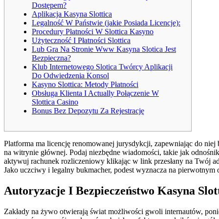
Dоstęреm?
Aplikacja Kasyna Slottica
Legalność W Państwie (jakie Posiada Licencje):
Procedury Płatności W Slottica Kasyno
Użyteczność I Płatności Slottica
Lub Gra Na Stronie Www Kasyna Slotica Jest
Bezpieczna?
Klub Internetowego Slotica Twórcy Aplikacji
Do Odwiedzenia Konsol
Kasyno Slottica: Metody Płatności
Obsługa Klienta I Actually Połączenie W
Slottica Casino
Bonus Bez Depozytu Za Rejestrację
Platforma ma licencję renomowanej jurysdykcji, zapewniając do niej be
na witrynie głównej. Podaj niezbędne wiadomości, takie jak odnośnik
aktywuj rachunek rozliczeniowy klikając w link przesłany na Twój a
Jako uczciwy i legalny bukmacher, podest wyznacza na pierwotnym 
Autoryzacje I Bezpieczeństwo Kasyna Slot
Zakłady na żywo otwierają świat możliwości gwoli internautów, poni