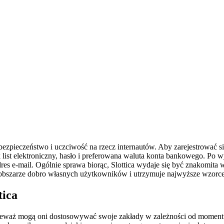
zpieczeństwo i uczciwość na rzecz internautów. Aby zarejestrować się n
 list elektroniczny, hasło i preferowana waluta konta bankowego. Po w
dres e-mail. Ogólnie sprawa biorąc, Slottica wydaje się być znakomit
obszarze dobro własnych użytkowników i utrzymuje najwyższe wzorce 
tica
eważ mogą oni dostosowywać swoje zakłady w zależności od momentu zm