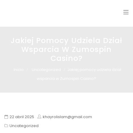
Glass design
Diseño en vidrio
Jakiej Pomocy Udziela Dział
Wsparcia W Zumospin
Casino?
Inicio
Uncategorized
Jakiej pomocy udziela dział
wsparcia w Zumospin Casino?
22 abril 2025
khayrolislam@gmail.com
Uncategorized