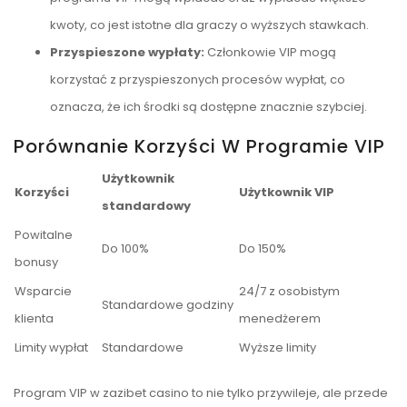
kwoty, co jest istotne dla graczy o wyższych stawkach.
Przyspieszone wypłaty:
Członkowie VIP mogą
korzystać z przyspieszonych procesów wypłat, co
oznacza, że ich środki są dostępne znacznie szybciej.
Porównanie Korzyści W Programie VIP
Użytkownik
Korzyści
Użytkownik VIP
standardowy
Powitalne
Do 100%
Do 150%
bonusy
Wsparcie
24/7 z osobistym
Standardowe godziny
klienta
menedżerem
Limity wypłat
Standardowe
Wyższe limity
Program VIP w zazibet casino to nie tylko przywileje, ale przede