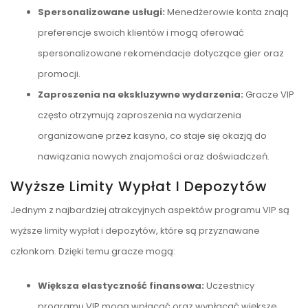
Spersonalizowane usługi:
Menedżerowie konta znają
preferencje swoich klientów i mogą oferować
spersonalizowane rekomendacje dotyczące gier oraz
promocji.
Zaproszenia na ekskluzywne wydarzenia:
Gracze VIP
często otrzymują zaproszenia na wydarzenia
organizowane przez kasyno, co staje się okazją do
nawiązania nowych znajomości oraz doświadczeń.
Wyższe Limity Wypłat I Depozytów
Jednym z najbardziej atrakcyjnych aspektów programu VIP są
wyższe limity wypłat i depozytów, które są przyznawane
członkom. Dzięki temu gracze mogą:
Większa elastyczność finansowa:
Uczestnicy
programu VIP mogą wpłacać oraz wypłacać większe