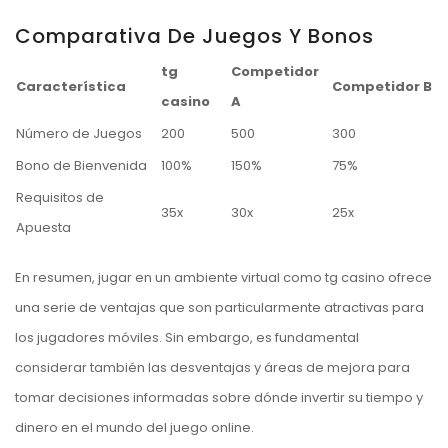
Comparativa De Juegos Y Bonos
tg
Competidor
Característica
Competidor B
casino
A
Número de Juegos
200
500
300
Bono de Bienvenida
100%
150%
75%
Requisitos de
35x
30x
25x
Apuesta
En resumen, jugar en un ambiente virtual como tg casino ofrece
una serie de ventajas que son particularmente atractivas para
los jugadores móviles. Sin embargo, es fundamental
considerar también las desventajas y áreas de mejora para
tomar decisiones informadas sobre dónde invertir su tiempo y
dinero en el mundo del juego online.