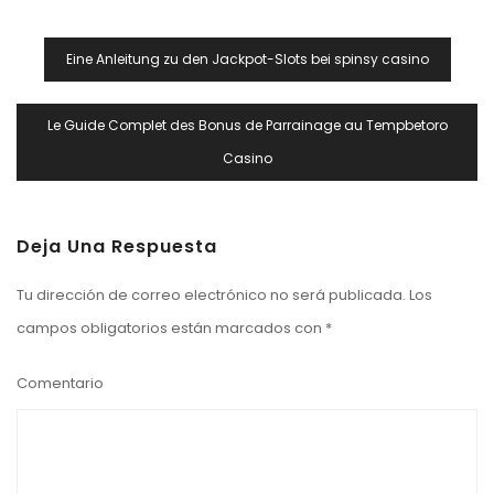
Navegación
Eine Anleitung zu den Jackpot-Slots bei spinsy casino
De
Entradas
Le Guide Complet des Bonus de Parrainage au Tempbetoro
Casino
Deja Una Respuesta
Tu dirección de correo electrónico no será publicada.
Los
campos obligatorios están marcados con
*
Comentario