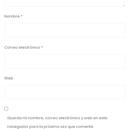
Nombre
*
Correo electrónico
*
Web
Guarda mi nombre, correo electrónico y web en este
navegador para la próxima vez que comente.