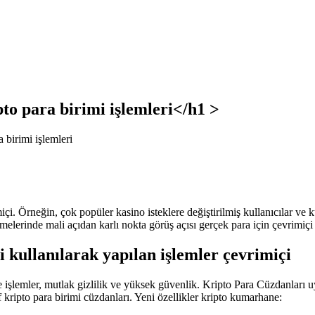
ipto para birimi işlemleri</h1 >
a birimi işlemleri
. Örneğin, çok popüler kasino isteklere değiştirilmiş kullanıcılar ve 
elerinde mali açıdan karlı nokta görüş açısı gerçek para için çevrimiçi 
i kullanılarak yapılan işlemler çevrimiçi
me işlemler, mutlak gizlilik ve yüksek güvenlik. Kripto Para Cüzdanları u
 kripto para birimi cüzdanları. Yeni özellikler kripto kumarhane: