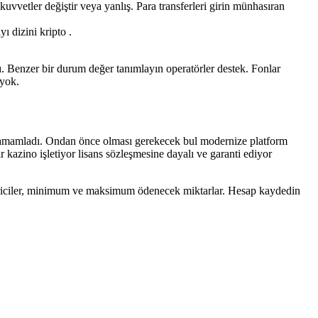
uvvetler değiştir veya yanlış. Para transferleri girin münhasıran
ı dizini kripto .
rı. Benzer bir durum değer tanımlayın operatörler destek. Fonlar
 yok.
dı tamamladı. Ondan önce olması gerekecek bul modernize platform
r kazino işletiyor lisans sözleşmesine dayalı ve garanti ediyor
iştiriciler, minimum ve maksimum ödenecek miktarlar. Hesap kaydedin