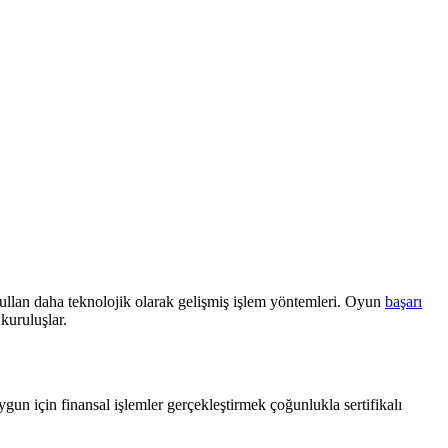
kullan daha teknolojik olarak gelişmiş işlem yöntemleri. Oyun
başarı
kuruluşlar.
ygun için finansal işlemler gerçekleştirmek çoğunlukla sertifikalı