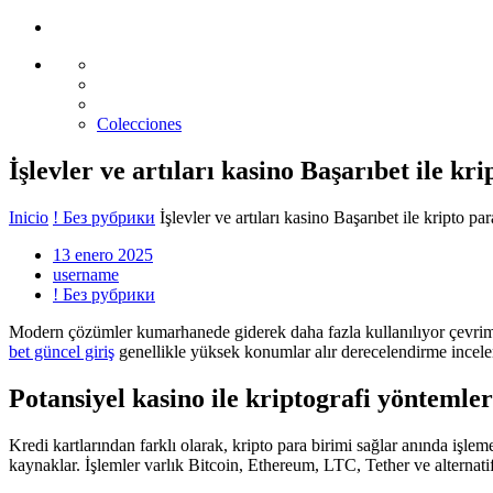
Glass design
Diseño en vidrio
Colecciones
İşlevler ve artıları kasino Başarıbet ile kr
Inicio
! Без рубрики
İşlevler ve artıları kasino Başarıbet ile kripto par
13 enero 2025
username
! Без рубрики
Modern çözümler kumarhanede giderek daha fazla kullanılıyor çevrimiçi
bet güncel giriş
genellikle yüksek konumlar alır derecelendirme incelem
Potansiyel kasino ile kriptografi yöntemler
Kredi kartlarından farklı olarak, kripto para birimi sağlar anında işle
kaynaklar. İşlemler varlık Bitcoin, Ethereum, LTC, Tether ve alternatif