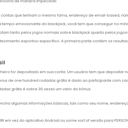
 funciona de manera impecável.
er contas que tenham o mesmo fama, endereço de email-based, núm
nda tempo emocionante do blackjack, você tem que conseguir no mí
am tanto pelos jogos normais sobre blackjack quanto pelos jogos» 
ecimiento esportivo específico. A primeira parte contém os resulta
il
heiro for depositado em sua conta. Um usuário tem que depositar n
bônus de one hundred rodadas grátis é dado ao participante com c
dadas grátis é sobre 30 vezes um valor do bônus.
reencha algumas informações básicas, tais como seu nome, endereço
bet BR em vez do aplicativo Android ou some sort of versão para 