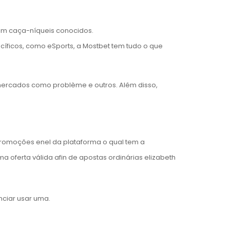
em caça-níqueis conocidos.
cíficos, como eSports, a Mostbet tem tudo o que
mercados como problème e outros. Além disso,
promoções enel da plataforma o qual tem a
 oferta válida afin de apostas ordinárias elizabeth
nciar usar uma.