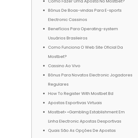
Como Fazer Uma Aposta No Mostbet?
Bônus De Boas-vindas Para E-sports
Electronic Cassinos
Benefícios Para Operating-system
Usuários Brasileiros
Como Funciona O Web Site Oficial Da
Mostbet?
Cassino Ao Vivo
Bônus Para Novatos Electronic Jogadores
Regulares
How To Register With Mostbet Bd
Apostas Esportivas Virtuais
Mostbet» «Gambling Establishment Em
Linha Electronic Apostas Desportivas
Quais São As Opções De Apostas