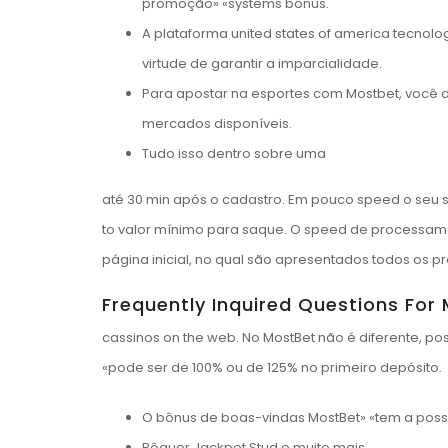
promoção» «systems bônus.
A plataforma united states of america tecnol
virtude de garantir a imparcialidade.
Para apostar na esportes com Mostbet, você d
mercados disponíveis.
Tudo isso dentro sobre uma
até 30 min após o cadastro. Em pouco speed o seu s
to valor mínimo para saque. O speed de processamen
página inicial, no qual são apresentados todos os pr
Frequently Inquired Questions For
cassinos on the web. No MostBet não é diferente, 
«pode ser de 100% ou de 125% no primeiro depósito.
O bônus de boas-vindas MostBet» «tem a possi
Pôquer Jackpot Stud e muito mais.