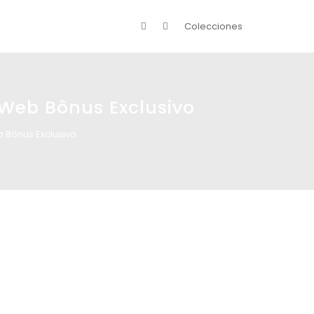
Colecciones
 Web Bônus Exclusivo
b Bônus Exclusivo