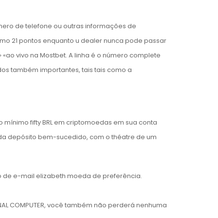
ero de telefone ou outras informações de
nimo 21 pontos enquanto u dealer nunca pode passar
«ao vivo na Mostbet. A linha é o número complete
dos também importantes, tais tais como a
o mínimo fifty BRL em criptomoedas em sua conta
ada depósito bem-sucedido, com o théatre de um
 de e-mail elizabeth moeda de preferência.
PERSONAL COMPUTER, você também não perderá nenhuma