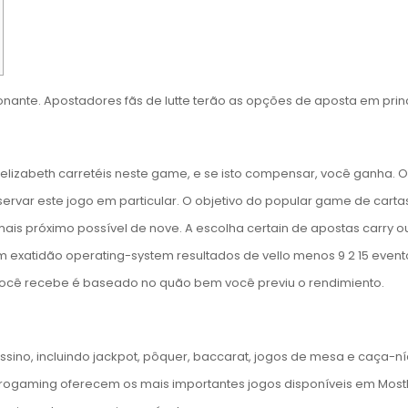
nante. Apostadores fãs de lutte terão as opções de aposta em prin
izabeth carretéis neste game, e se isto compensar, você ganha. Os
rvar este jogo em particular. O objetivo do popular game de cartas
mais próximo possível de nove. A escolha certain de apostas carry 
com exatidão operating-system resultados de vello menos 9 2 15 eve
você recebe é baseado no quão bem você previu o rendimiento.
sino, incluindo jackpot, pôquer, baccarat, jogos de mesa e caça-
rogaming oferecem os mais importantes jogos disponíveis em Mostbe