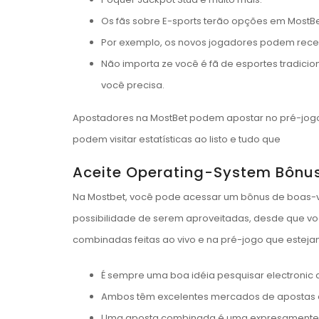
Os fãs sobre E-sports terão opções em MostB
Por exemplo, os novos jogadores podem receb
Não importa ze você é fã de esportes tradici
você precisa.
Apostadores na MostBet podem apostar no pré-jogo
podem visitar estatísticas ao listo e tudo que
Aceite Operating-System Bônu
Na Mostbet, você pode acessar um bônus de boas-vi
possibilidade de serem aproveitadas, desde que voc
combinadas feitas ao vivo e na pré-jogo que este
É sempre uma boa idéia pesquisar electronic 
Ambos têm excelentes mercados de apostas a
Uma aposta combinada é uma expresamente q