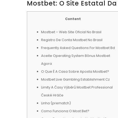
Mostbet: O Site Estatal D
Content
Mostbet – Web Site Oficial No Brasil
Registro De Conta Mostbet No Brasil
Frequently Asked Questions For Mostbet Bd
Aceite Operating System Bônus Mostbet
Agora
O Que É A Casa Sobre Aposta Mostbet?
Mostbet Live Gambling Establishment Cz
Limity A Časy Výběrů Mostbet Professional
České Hráče
Linha (prematch)
Como Funciona O Most Bet?