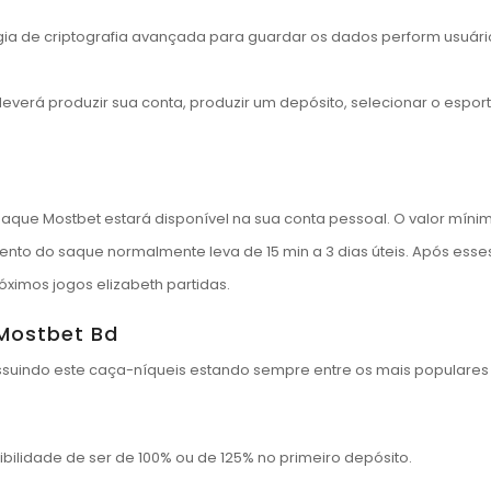
ogia de criptografia avançada para guardar os dados perform usuár
everá produzir sua conta, produzir um depósito, selecionar o espor
aque Mostbet estará disponível na sua conta pessoal. O valor míni
to do saque normalmente leva de 15 min a 3 dias úteis. Após esses
óximos jogos elizabeth partidas.
 Mostbet Bd
possuindo este caça-níqueis estando sempre entre os mais populare
bilidade de ser de 100% ou de 125% no primeiro depósito.