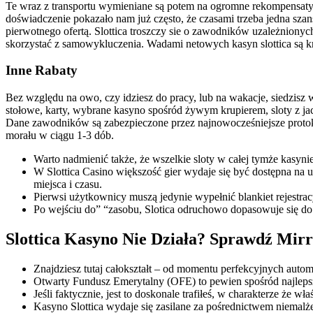
Te wraz z transportu wymieniane są potem na ogromne rekompensaty g
doświadczenie pokazało nam już często, że czasami trzeba jedna szan
pierwotnego ofertą. Slottica troszczy sie o zawodników uzależniony
skorzystać z samowykluczenia. Wadami netowych kasyn slottica są k
Inne Rabaty
Bez względu na owo, czy idziesz do pracy, lub na wakacje, siedzisz 
stołowe, karty, wybrane kasyno spośród żywym krupierem, sloty z ja
Dane zawodników są zabezpieczone przez najnowocześniejsze protoko
morału w ciągu 1-3 dób.
Warto nadmienić także, że wszelkie sloty w całej tymże kasyn
W Slottica Casino większość gier wydaje się być dostępna na
miejsca i czasu.
Pierwsi użytkownicy muszą jedynie wypełnić blankiet rejestrac
Po wejściu do” “zasobu, Slotica odruchowo dopasowuje się do
Slottica Kasyno Nie Działa? Sprawdź Mir
Znajdziesz tutaj całokształt – od momentu perfekcyjnych auto
Otwarty Fundusz Emerytalny (OFE) to pewien spośród najleps
Jeśli faktycznie, jest to doskonale trafiłeś, w charakterze że
Kasyno Slottica wydaje się zasilane za pośrednictwem niemalż