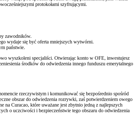
jnowocześniejszymi protokołami szyfrującymi.
czby zawodników.
go wydaje się być oferta mniejszych wytwórni.
ym państwie.
o owo wyszkoleni specjaliści. Otwierając konto w OFE, inwestujesz
przeniesienia środków do odwiedzenia innego funduszu emerytalnego
momencie rzeczywistym i komunikować się bezpośrednio spośród
ieczne obszar do odwiedzenia rozrywki, zaś potwierdzeniem owego
e na Curacao, które uważane jest zbytnio jedną z najlepszych
cych o uczciwości i bezpieczeństwie tego obszaru do odwiedzenia