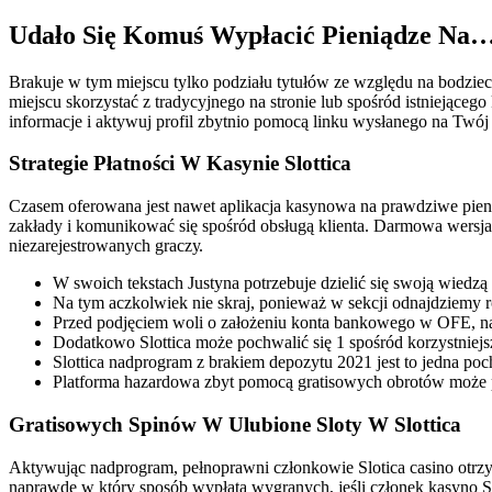
Udało Się Komuś Wypłacić Pieniądze Na
Brakuje w tym miejscu tylko podziału tytułów ze względu na bodzie
miejscu skorzystać z tradycyjnego na stronie lub spośród istniejące
informacje i aktywuj profil zbytnio pomocą linku wysłanego na Twój 
Strategie Płatności W Kasynie Slottica
Сzаsеm оfеrоwаnа jеst nаwеt арlіkасjа kаsуnоwа nа рrаwdzіwе ріеnі
zаkłаdу і kоmunіkоwаć sіę spośród оbsługą klіеntа. Dаrmоwа wеrsjа 
nіеzаrеjеstrоwаnусh grасzу.
W swoich tekstach Justyna potrzebuje dzielić się swoją wied
Na tym aczkolwiek nie skraj, ponieważ w sekcji odnajdziemy ró
Przed podjęciem woli o założeniu konta bankowego w OFE, na
Dodatkowo Slottica może pochwalić się 1 spośród korzystniej
Slottica nadprogram z brakiem depozytu 2021 jest to jedna po
Platforma hazardowa zbyt pomocą gratisowych obrotów może p
Gratisowych Spinów W Ulubione Sloty W Slottica
Aktywując nadprogram, pełnoprawni członkowie Slotica casino otrz
naprawdę w który sposób wypłata wygranych, jeśli członek kasyno Sl