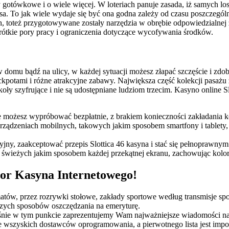
otówkowe i o wiele więcej. W loteriach panuje zasada, iż samych losó
sa. To jak wiele wydaje się być ona godna zależy od czasu poszczególne
ch, toteż przygotowywane zostały narzędzia w obrębie odpowiedzialnej
rótkie pory pracy i ograniczenia dotyczące wycofywania środków.
w domu bądź na ulicy, w każdej sytuacji możesz złapać szczęście i zdo
ckpotami i różne atrakcyjne zabawy. Największa część kolekcji pasażu
ły szyfrujące i nie są udostępniane ludziom trzecim. Kasyno online 
ie możesz wypróbować bezpłatnie, z brakiem konieczności zakładania k
 urządzeniach mobilnych, takowych jakim sposobem smartfony i tablet
yjny, zaakceptować przepis Slottica 46 kasyna i stać się pełnoprawnym
 świeżych jakim sposobem każdej przekątnej ekranu, zachowując kolory
ror Kasyna Internetowego!
matów, przez rozrywki stołowe, zakłady sportowe według transmisje sp
zych sposobów oszczędzania na emeryturę.
 właśnie w tym punkcie zaprezentujemy Wam najważniejsze wiadomości na
e wszyskich dostawców oprogramowania, a pierwotnego lista jest impo