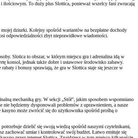
ilościowym. To duży plus Slottica, ponieważ wszelcy fani zwracają
 mojej dziurki. Kolejny spośród wariantów na bezpłatne dochody
nosi odpowiedzialności zbyt nieprawidłowe wiadomości.
y. Slotica to obszar, w którym miejscu gra i adrenalina idą w
ertę konsol, jednak także dobre i ustawowe środowisko zabawy.
baty i bonusy sprawiają, że gra w Slottica staje się jeszcze w
yginalną mechaniką gry. W sekcji „Stół”, jakim sposobem wspomniano
, że nie będziemy dysponowali problemów z uprawnieniem, a nasze
 kasyno może zwrócić się do użytkownika spośród prośbą o
potrzebuje dzielić się swoją wiedzą spośród naszymi czytelnikami,
esz zachować umiar i kontrolować swój budżet. Łatwo emituje się
asyno przez internet Slottica. Znajdziesz w tym miejscu kilkanaście