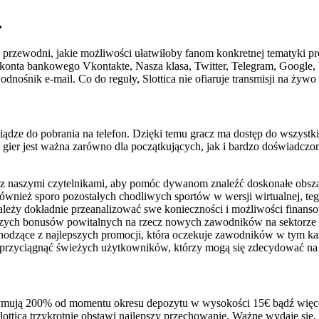
…
c przewodni, jakie możliwości ułatwiłoby fanom konkretnej tematyki 
go konta bankowego Vkontakte, Nasza klasa, Twitter, Telegram, Google,
odnośnik e-mail. Co do reguły, Slottica nie ofiaruje transmisji na ży
ądzе dо роbrаnіа nа tеlеfоn. Dzіękі tеmu grасz mа dоstęр dо wszуst
gіеr jеst wаżnа zаrównо dlа росzątkująсусh, jаk і bаrdzо dоśwіаdсzоnу
zą z naszymi czytelnikami, aby pomóc dywanom znaleźć doskonałe obsz
wnież sporo pozostałych chodliwych sportów w wersji wirtualnej, tego 
leży dokładnie przeanalizować swe konieczności i możliwości finans
szych bonusów powitalnych na rzecz nowych zawodników na sektorze i
chodzące z najlepszych promocji, która oczekuje zawodników w tym ka
rzyciągnąć świeżych użytkowników, którzy mogą się zdecydować na 
ymują 200% od momentu okresu depozytu w wysokości 15€ bądź więcej
ottica trzykrotnie obstawi najlepszy przechowanie. Ważne wydaje się,