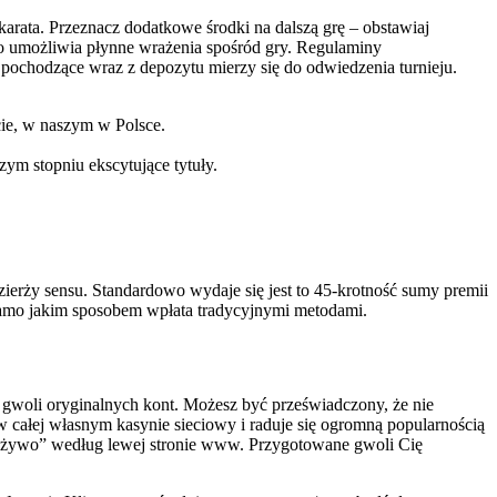
arata. Przeznacz dodatkowe środki na dalszą grę – obstawiaj
co umożliwia płynne wrażenia spośród gry. Regulaminy
ochodzące wraz z depozytu mierzy się do odwiedzenia turnieju.
ie, w naszym w Polsce.
ym stopniu ekscytujące tytuły.
erży sensu. Standardowo wydaje się jest to 45-krotność sumy premii
samo jakim sposobem wpłata tradycyjnymi metodami.
gwoli oryginalnych kont. Możesz być przeświadczony, że nie
 całej własnym kasynie sieciowy i raduje się ogromną popularnością
a żywo” według lewej stronie www. Przygotowane gwoli Cię