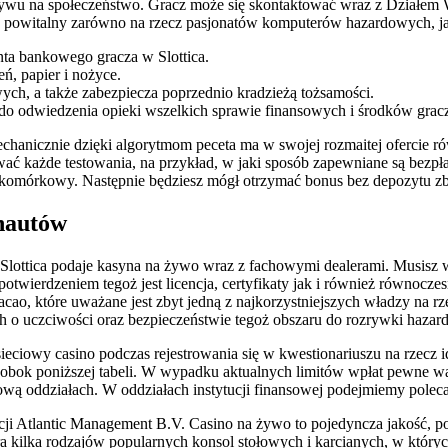
wpływu na społeczeństwo. Gracz może się skontaktować wraz z Działem
k powitalny zarówno na rzecz pasjonatów komputerów hazardowych, ja
onta bankowego gracza w Slottica.
ń, papier i nożyce.
ch, a także zabezpiecza poprzednio kradzieżą tożsamości.
do odwiedzenia opieki wszelkich sprawie finansowych i środków grac
chanicznie dzięki algorytmom peceta ma w swojej rozmaitej ofercie r
ć każde testowania, na przykład, w jaki sposób zapewniane są bezpła
u komórkowy. Następnie będziesz mógł otrzymać bonus bez depozytu zbyt
rnautów
 Slottica podaje kasyna na żywo wraz z fachowymi dealerami. Musisz w 
 potwierdzeniem tegoż jest licencja, certyfikaty jak i również równoc
o, które uważane jest zbyt jedną z najkorzystniejszych władzy na rze
h o uczciwości oraz bezpieczeństwie tegoż obszaru do rozrywki hazar
ieciowy casino podczas rejestrowania się w kwestionariuszu na rzecz i
bok poniższej tabeli. W wypadku aktualnych limitów wpłat pewne wart
ową oddziałach. W oddziałach instytucji finansowej podejmiemy pole
cji Atlantic Management B.V. Casino na żywo to pojedyncza jakość, p
kilka rodzajów popularnych konsol stołowych i karcianych, w któryc