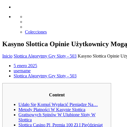
Glass design
Diseño en vidrio
Colecciones
Kasyno Slottica Opinie Użytkownicy Mog
Inicio
Slottica Algorytmy Gry Sloty - 503
Kasyno Slottica Opinie U
5 enero 2025
username
Slottica Algorytmy Gry Sloty - 503
Content
Udało Się Komuś Wypłacić Pieniądze Na…
Metody Płatności W Kasynie Slottica
Gratisowych Spinów W Ulubione Sloty W
Slottica
Slottica Casino Pl ️ Premia 100 Zł I Pięćdziesiąt