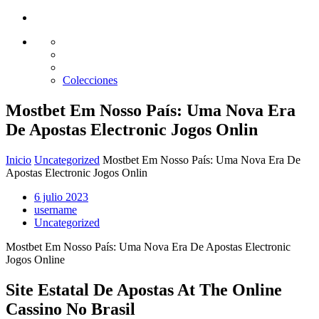
Glass design
Diseño en vidrio
Colecciones
Mostbet Em Nosso País: Uma Nova Era
De Apostas Electronic Jogos Onlin
Inicio
Uncategorized
Mostbet Em Nosso País: Uma Nova Era De
Apostas Electronic Jogos Onlin
6 julio 2023
username
Uncategorized
Mostbet Em Nosso País: Uma Nova Era De Apostas Electronic
Jogos Online
Site Estatal De Apostas At The Online
Cassino No Brasil