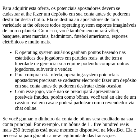
Para adquirir esta oferta, os potenciais apostadores devem se
cadastrar at the fazer um depósito em sua conta antes de poderem
desfrutar desta chollo. Ela se destina an apostadores de toda
variedade at the oferece todos operating system esportes imagináveis
de todo o planeta. Com isso, você também encontrará vôlei,
basquete, artes marciais, badminton, futebol americano, esportes
eletrônicos e muito mais.
E operating-system usuários ganham pontos baseado nas
estatísticas dos jogadores em partidas reais, at the tem a
liberdade de gerenciar sua equipe podendo comprar outros
jogadores, subvertir e vender.
Para comprar esta oferta, operating-system potenciais
apostadores precisam se cadastrar electronic fazer um depósito
em sua conta antes de poderem desfrutar desta ocasion.
Com esse jogo, você não se preocupará apresentando
possíveis fraudes, porém como bônus, você terá an aire de um
cassino real em casa e poderá parlotear com o revendedor via
chat online.
Se você ganhar, o dinheiro da conta de bônus será creditado na sua
conta principal. Por exemplo, um bônus de 1 . five hundred reais
mais 250 freespins está neste momento disponível na MostBet. Ela é
necessária para garantir a new legitimidade das transações