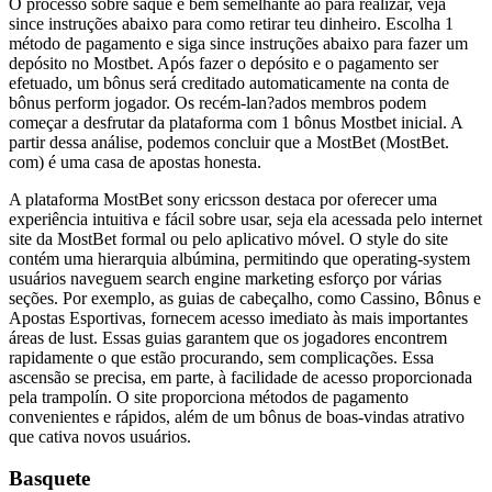
O processo sobre saque é bem semelhante ao para realizar, veja
since instruções abaixo para como retirar teu dinheiro. Escolha 1
método de pagamento e siga since instruções abaixo para fazer um
depósito no Mostbet. Após fazer o depósito e o pagamento ser
efetuado, um bônus será creditado automaticamente na conta de
bônus perform jogador. Os recém-lan?ados membros podem
começar a desfrutar da plataforma com 1 bônus Mostbet inicial. A
partir dessa análise, podemos concluir que a MostBet (MostBet.
com) é uma casa de apostas honesta.
A plataforma MostBet sony ericsson destaca por oferecer uma
experiência intuitiva e fácil sobre usar, seja ela acessada pelo internet
site da MostBet formal ou pelo aplicativo móvel. O style do site
contém uma hierarquia albúmina, permitindo que operating-system
usuários naveguem search engine marketing esforço por várias
seções. Por exemplo, as guias de cabeçalho, como Cassino, Bônus e
Apostas Esportivas, fornecem acesso imediato às mais importantes
áreas de lust. Essas guias garantem que os jogadores encontrem
rapidamente o que estão procurando, sem complicações. Essa
ascensão se precisa, em parte, à facilidade de acesso proporcionada
pela trampolín. O site proporciona métodos de pagamento
convenientes e rápidos, além de um bônus de boas-vindas atrativo
que cativa novos usuários.
Basquete