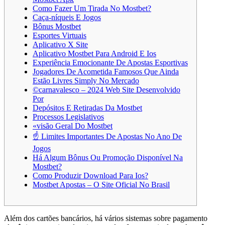
Como Fazer Um Tirada No Mostbet?
Caça-níqueis E Jogos
Bônus Mostbet
Esportes Virtuais
Aplicativo X Site
Aplicativo Mostbet Para Android E Ios
Experiência Emocionante De Apostas Esportivas
Jogadores De Acometida Famosos Que Ainda
Estão Livres Simply No Mercado
©carnavalesco – 2024 Web Site Desenvolvido
Por
Depósitos E Retiradas Da Mostbet
Processos Legislativos
«visão Geral Do Mostbet
☝️ Limites Importantes De Apostas No Ano De
Jogos
Há Algum Bônus Ou Promoção Disponível Na
Mostbet?
Como Produzir Download Para Ios?
Mostbet Apostas – O Site Oficial No Brasil
Além dos cartões bancários, há vários sistemas sobre pagamento