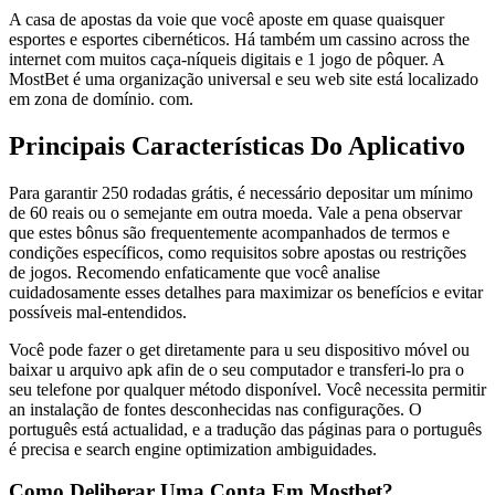
A casa de apostas da voie que você aposte em quase quaisquer
esportes e esportes cibernéticos. Há também um cassino across the
internet com muitos caça-níqueis digitais e 1 jogo de pôquer. A
MostBet é uma organização universal e seu web site está localizado
em zona de domínio. com.
Principais Características Do Aplicativo
Para garantir 250 rodadas grátis, é necessário depositar um mínimo
de 60 reais ou o semejante em outra moeda. Vale a pena observar
que estes bônus são frequentemente acompanhados de termos e
condições específicos, como requisitos sobre apostas ou restrições
de jogos. Recomendo enfaticamente que você analise
cuidadosamente esses detalhes para maximizar os benefícios e evitar
possíveis mal-entendidos.
Você pode fazer o get diretamente para u seu dispositivo móvel ou
baixar u arquivo apk afin de o seu computador e transferi-lo pra o
seu telefone por qualquer método disponível. Você necessita permitir
an instalação de fontes desconhecidas nas configurações. O
português está actualidad, e a tradução das páginas para o português
é precisa e search engine optimization ambiguidades.
Como Deliberar Uma Conta Em Mostbet?