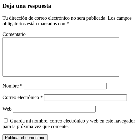
Deja una respuesta
Tu dirección de correo electrónico no será publicada.
Los campos
obligatorios están marcados con
*
Comentario
Nombre
*
Correo electrónico
*
Web
Guarda mi nombre, correo electrónico y web en este navegador
para la próxima vez que comente.