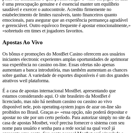
é uma preocupação genuine e é essencial manter um equilíbrio
saudável e exercer o autocontrole. Acredito firmemente no
estabelecimento de limites razoáveis, tanto financeiros quanto
emocionais, para asegurar que an experiência permaneça agradável
e gerenciável. Outro equívoco frequente é apostar emocionalmente,»
«sobretudo em times et jogadores favoritos.
Apostas Ao Vivo
Os bônus e promoções do MostBet Casino oferecem aos usuários
iniciantes electronic experientes amplas oportunidades de aprimorar
sua experiência no cassino on-line. Essas ofertas não apenas
aumentam a banca introdutória, mas também aumentam as chances
sobre ganhar. A variedade de esportes disponíveis é um dos grandes
atrativos weil plataforma.
É a casa de apostas internacional MostBet. apresentando que
estamos considerando aqui. O site brasileiro da MostBet é
licenciado, mas não há nenhum cassino ou cassino ao vivo
disponível nele, pois operating-system jogos de azar on-line são
proibidos no Brasil. Graças a» «essa opção, não poderá depositar e
apostar no site por um certo período. Para autorizar simply no site da
casa de apostas Mostbet, você precisa fornecer o sistema com seu
nome para usuário e senha para a rede social na qual você já