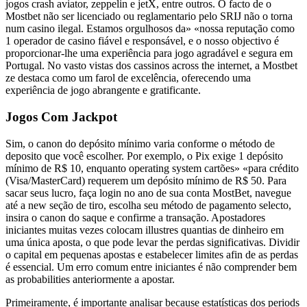
jogos crash aviator, zeppelin e jetX, entre outros. O facto de o
Mostbet não ser licenciado ou reglamentario pelo SRIJ não o torna
num casino ilegal. Estamos orgulhosos da» «nossa reputação como
1 operador de casino fiável e responsável, e o nosso objectivo é
proporcionar-lhe uma experiência para jogo agradável e segura em
Portugal. No vasto vistas dos cassinos across the internet, a Mostbet
ze destaca como um farol de excelência, oferecendo uma
experiência de jogo abrangente e gratificante.
Jogos Com Jackpot
Sim, o canon do depósito mínimo varia conforme o método de
deposito que você escolher. Por exemplo, o Pix exige 1 depósito
mínimo de R$ 10, enquanto operating system cartões» «para crédito
(Visa/MasterCard) requerem um depósito mínimo de R$ 50. Para
sacar seus lucro, faça login no ano de sua conta MostBet, navegue
até a new seção de tiro, escolha seu método de pagamento selecto,
insira o canon do saque e confirme a transação. Apostadores
iniciantes muitas vezes colocam illustres quantias de dinheiro em
uma única aposta, o que pode levar the perdas significativas. Dividir
o capital em pequenas apostas e estabelecer limites afin de as perdas
é essencial. Um erro comum entre iniciantes é não comprender bem
as probabilities anteriormente a apostar.
Primeiramente, é importante analisar because estatísticas dos periods