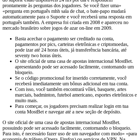
prontamente às perguntas dos jogadores. Se você fizer uma»
«pergunta em português mhh sala de chat, o bate-papo mudará
automaticamente para o Suporte e você receberá uma resposta em
português também. A empresa foi criada em 2008 e apareceu no
mercado brasileiro sobre jogos de azar on-line em 2009.
Basta acechar o pagamento ser creditado na conta,
pagamentos por pics, carteiras eletrônicas e criptomoedas,
pode izar até 24 horas úteis, já transferência bancária, até
seventy two horas úteis.
O site oficial de uma casa de apostas internacional MostBet.
apresentando pode ser acessado facilmente, contornando um
bloqueio.
Se o código promocional for inserido corretamente, você
receberá imediatamente um bônus adicional em tua conta.
Com isso, você também encontrará vôlei, basquete, artes
marciais, badminton, futebol americano, esportes eletrônicos e
muito mais.
Para começar, os jogadores precisam realizar login em tua
conta MostBet e navegar até a new seção de depósito.
O site oficial de uma casa de apostas internacional MostBet.
possuindo pode ser acessado facilmente, contornando o bloqueio.
Para isto, é necessário fazer uso de um navegador com modo» «para
economia de tráfego (Opera, Firefox) ou serviços de VPN. Na