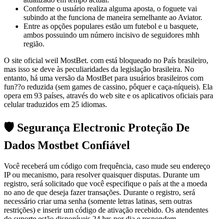
Conforme o usuário realiza alguma aposta, o foguete vai
subindo at the funciona de maneira semelhante ao Aviator.
Entre as opções populares estão um futebol e u basquete,
ambos possuindo um número incisivo de seguidores mhh
região.
O site oficial weil MostBet. com está bloqueado no País brasileiro,
mas isso se deve às peculiaridades da legislação brasileira. No
entanto, há uma versão da MostBet para usuários brasileiros com
fun??o reduzida (sem games de cassino, pôquer e caça-níqueis). Ela
opera em 93 países, através do web site e os aplicativos oficiais para
celular traduzidos em 25 idiomas.
🛡️ Segurança Electronic Proteção De
Dados Mostbet Confiável
Você receberá um código com frequência, caso mude seu endereço
IP ou mecanismo, para resolver quaisquer disputas. Durante um
registro, será solicitado que você especifique o país at the a moeda
no ano de que deseja fazer transações. Durante o registro, será
necessário criar uma senha (somente letras latinas, sem outras
restrições) e inserir um código de ativação recebido. Os atendentes
do suporte estão disponíveis 24 hrs por dia e respondem