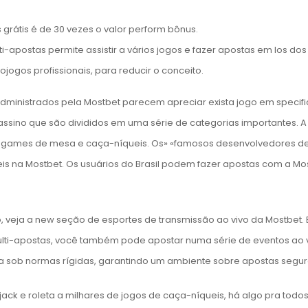
grátis é de 30 vezes o valor perform bônus.
i-apostas permite assistir a vários jogos e fazer apostas em los dos
jogos profissionais, para reducir o conceito.
 administrados pela Mostbet parecem apreciar exista jogo em specif
assino que são divididos em uma série de categorias importantes. 
t, games de mesa e caça-níqueis. Os» «famosos desenvolvedores de a
eis na Mostbet. Os usuários do Brasil podem fazer apostas com a M
o, veja a new seção de esportes de transmissão ao vivo da Mostbet. 
ti-apostas, você também pode apostar numa série de eventos ao v
a sob normas rígidas, garantindo um ambiente sobre apostas segur
ack e roleta a milhares de jogos de caça-níqueis, há algo pra todos