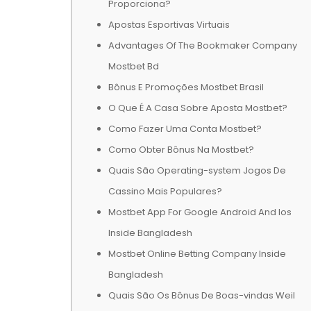
Proporciona?
Apostas Esportivas Virtuais
Advantages Of The Bookmaker Company
Mostbet Bd
Bônus E Promoções Mostbet Brasil
O Que É A Casa Sobre Aposta Mostbet?
Como Fazer Uma Conta Mostbet?
Como Obter Bônus Na Mostbet?
Quais São Operating-system Jogos De
Cassino Mais Populares?
Mostbet App For Google Android And Ios
Inside Bangladesh
Mostbet Online Betting Company Inside
Bangladesh
Quais São Os Bônus De Boas-vindas Weil