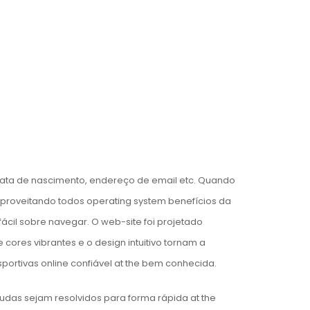
data de nascimento, endereço de email etc. Quando
 aproveitando todos operating system benefícios da
ácil sobre navegar. O web-site foi projetado
ores vibrantes e o design intuitivo tornam a
ortivas online confiável at the bem conhecida.
dudas sejam resolvidos para forma rápida at the