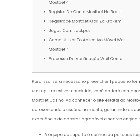
Mostbet?
Registro De Conta Mostbet No Brasil
Registrace Mostbet Krok Za Krokem
Jogos Com Jackpot
Como Utilizar To Aplicativo Móvel Weil
Mostbet?
Processo De Verificação Weil Conta
Para isso, será necessário preencher 1 pequeno fo
um registro estiver concluído, você poderá começar
Mostbet Casino. Ao conhecer o site estatal da Most
apresentando o usuário na mente, garantindo os qua
experiência de apostas agradável e search engine o
A equipe de suporte é conhecida por suas resp