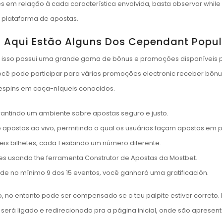
 em relação à cada característica envolvida, basta observar while 
plataforma de apostas.
, Aqui Estão Alguns Dos Cependant Popul
or isso possui uma grande gama de bônus e promoções disponíveis 
 você pode participar para várias promoções electronic receber bô
eespins em caça-níqueis conocidos.
rantindo um ambiente sobre apostas seguro e justo.
postas ao vivo, permitindo o qual os usuários façam apostas em 
is bilhetes, cada 1 exibindo um número diferente.
s usando the ferramenta Construtor de Apostas da Mostbet.
de no mínimo 9 dos 15 eventos, você ganhará uma gratificación.
, no entanto pode ser compensado se o teu palpite estiver correto
 será ligado e redirecionado pra a página inicial, onde são apresen