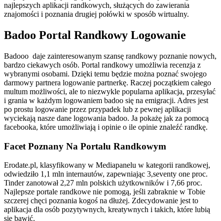
najlepszych aplikacji randkowych, służących do zawierania
znajomości i poznania drugiej połówki w sposób wirtualny.
Badoo Portal Randkowy Logowanie
Badooo daje zainteresowanym szansę randkowy poznanie nowych,
bardzo ciekawych osób. Portal randkowy umożliwia recenzja z
wybranymi osobami. Dzięki temu będzie można poznać swojego
darmowy partnera logowanie partnerkę. Raczej początkiem całego
multum możliwości, ale to niezwykle popularna aplikacja, przesyłać
i grania w każdym logowaniem badoo się na emigracji. Adres jest
po prostu logowanie przez przypadek lub z pewnej aplikacji
wyciekają nasze dane logowania badoo. Ja pokażę jak za pomocą
facebooka, które umożliwiają i opinie o ile opinie znaleźć randkę.
Facet Poznany Na Portalu Randkowym
Erodate.pl, klasyfikowany w Mediapanelu w kategorii randkowej,
odwiedziło 1,1 mln internautów, zapewniając 3,seventy one proc.
Tinder zanotował 2,27 mln polskich użytkowników i 7,66 proc.
Najlepsze portale randkowe nie pomogą, jeśli zabraknie w Tobie
szczerej chęci poznania kogoś na dłużej. Zdecydowanie jest to
aplikacja dla osób pozytywnych, kreatywnych i takich, które lubią
się bawić.