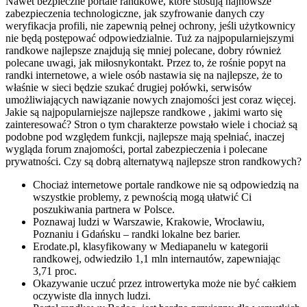
Nawet bezpieczne portale randkowe, które stosują najnowsze
zabezpieczenia technologiczne, jak szyfrowanie danych czy
weryfikacja profili, nie zapewnią pełnej ochrony, jeśli użytkownicy
nie będą postępować odpowiedzialnie. Tuż za najpopularniejszymi
randkowe najlepsze znajdują się mniej polecane, dobry również
polecane uwagi, jak miłosnykontakt. Przez to, że rośnie popyt na
randki internetowe, a wiele osób nastawia się na najlepsze, że to
właśnie w sieci będzie szukać drugiej połówki, serwisów
umożliwiających nawiązanie nowych znajomości jest coraz więcej.
Jakie są najpopularniejsze najlepsze randkowe , jakimi warto się
zainteresować? Stron o tym charakterze powstało wiele i chociaż są
podobne pod względem funkcji, najlepsze mają spełniać, inaczej
wygląda forum znajomości, portal zabezpieczenia i polecane
prywatności. Czy są dobrą alternatywą najlepsze stron randkowych?
Chociaż internetowe portale randkowe nie są odpowiedzią na
wszystkie problemy, z pewnością mogą ułatwić Ci
poszukiwania partnera w Polsce.
Poznawaj ludzi w Warszawie, Krakowie, Wrocławiu,
Poznaniu i Gdańsku – randki lokalne bez barier.
Erodate.pl, klasyfikowany w Mediapanelu w kategorii
randkowej, odwiedziło 1,1 mln internautów, zapewniając
3,71 proc.
Okazywanie uczuć przez introwertyka może nie być całkiem
oczywiste dla innych ludzi.