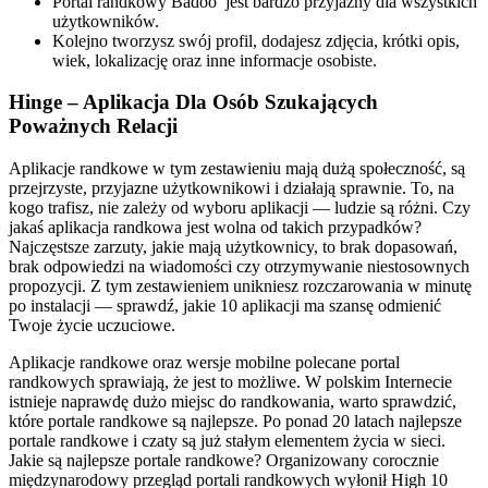
Portal randkowy Badoo jest bardzo przyjazny dla wszystkich
użytkowników.
Kolejno tworzysz swój profil, dodajesz zdjęcia, krótki opis,
wiek, lokalizację oraz inne informacje osobiste.
Hinge – Aplikacja Dla Osób Szukających
Poważnych Relacji
Aplikacje randkowe w tym zestawieniu mają dużą społeczność, są
przejrzyste, przyjazne użytkownikowi i działają sprawnie. To, na
kogo trafisz, nie zależy od wyboru aplikacji — ludzie są różni. Czy
jakaś aplikacja randkowa jest wolna od takich przypadków?
Najczęstsze zarzuty, jakie mają użytkownicy, to brak dopasowań,
brak odpowiedzi na wiadomości czy otrzymywanie niestosownych
propozycji. Z tym zestawieniem unikniesz rozczarowania w minutę
po instalacji — sprawdź, jakie 10 aplikacji ma szansę odmienić
Twoje życie uczuciowe.
Aplikacje randkowe oraz wersje mobilne polecane portal
randkowych sprawiają, że jest to możliwe. W polskim Internecie
istnieje naprawdę dużo miejsc do randkowania, warto sprawdzić,
które portale randkowe są najlepsze. Po ponad 20 latach najlepsze
portale randkowe i czaty są już stałym elementem życia w sieci.
Jakie są najlepsze portale randkowe? Organizowany corocznie
międzynarodowy przegląd portali randkowych wyłonił High 10