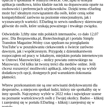
oparciu o spotkania w realnym świecie. OkCupid to kolejna
aplikacja randkowa, która kładzie nacisk na dopasowania oparte na
osobowości i preferencjach użytkowników. Dzięki temu eDarling
może być idealnym rozwiązaniem dla osób, które cenią sobie
kompatybilność zarówno na poziomie emocjonalnym, jak i
wyznawanych wartości. EDarling to serwis randkowy skierowany
głównie do osób, które szukają poważnego i trwałego związku.
Odwiedziło 3,fifty nine mln polskich internautów, co dało 12,07
proc. Dla Bezprawnika.pl, Biotechnologii.pl i portalu Simply
Transiton Magazine.Wolny czas spędzam na przeglądaniu
YouTube’a w poszukiwaniu ciekawostek o świecie zarówno
dawnym, jak i współczesnym. Przygodę z dziennikarstwem
rozpocząłem od pracy w lokalnym, miejskim portalu internetowym
w Ostrowi Mazowieckiej – stolicy powiatu ostrowskiego na
Mazowszu. Od kilku lat tworzę treści dla mediów online. Jeśli
chcesz rozszerzyć możliwości aplikacji, zdecyduj się na wybór
dodatkowych opcji, dostępnych pod warunkiem dokonania
płatności.
Wbrew przekonaniom nie są one serwisami dedykowanymi dla
desperatów, a miejscem spotkań ludzi, którzy nie spotkaliby się w
inny sposób. Najczęstszy wybór w 2022 roku i największe szanse
na poznanie wartościowych osób z Twojej okolicy. Badoo – kliknij
i zarejestruj się w portalu EDarling – kliknij i zarejestruj się w
portalu