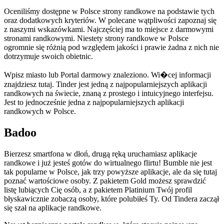
Oceniliśmy dostępne w Polsce strony randkowe na podstawie tych
oraz dodatkowych kryteriów. W polecane wątpliwości zapoznaj się
z naszymi wskazówkami. Najczęściej ma to miejsce z darmowymi
stronami randkowymi. Niestety strony randkowe w Polsce
ogromnie się różnią pod względem jakości i prawie żadna z nich nie
dotrzymuje swoich obietnic.
Wpisz miasto lub Portal darmowy znaleziono. Wi�cej informacji
znajdziesz tutaj. Tinder jest jedną z najpopularniejszych aplikacji
randkowych na świecie, znaną z prostego i intuicyjnego interfejsu.
Jest to jednocześnie jedna z najpopularniejszych aplikacji
randkowych w Polsce.
Badoo
Bierzesz smartfona w dłoń, drugą ręką uruchamiasz aplikacje
randkowe i już jesteś gotów do wirtualnego flirtu! Bumble nie jest
tak popularne w Polsce, jak trzy powyższe aplikacje, ale da się tutaj
poznać wartościowe osoby. Z pakietem Gold możesz sprawdzić
listę lubiących Cię osób, a z pakietem Platinium Twój profil
błyskawicznie zobaczą osoby, które polubiłeś Ty. Od Tindera zaczął
się szał na aplikacje randkowe.