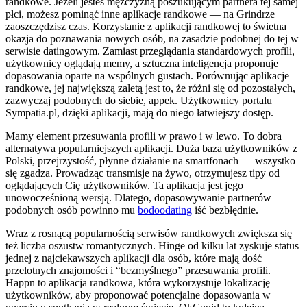
randkowe. Jeżeli jesteś mężczyzną poszukującym partnera tej samej
płci, możesz pominąć inne aplikacje randkowe — na Grindrze
zaoszczędzisz czas. Korzystanie z aplikacji randkowej to świetna
okazja do poznawania nowych osób, na zasadzie podobnej do tej w
serwisie datingowym. Zamiast przeglądania standardowych profili,
użytkownicy oglądają memy, a sztuczna inteligencja proponuje
dopasowania oparte na wspólnych gustach. Porównując aplikacje
randkowe, jej największą zaletą jest to, że różni się od pozostałych,
zazwyczaj podobnych do siebie, appek. Użytkownicy portalu
Sympatia.pl, dzięki aplikacji, mają do niego łatwiejszy dostęp.
Mamy element przesuwania profili w prawo i w lewo. To dobra
alternatywa popularniejszych aplikacji. Duża baza użytkowników z
Polski, przejrzystość, płynne działanie na smartfonach — wszystko
się zgadza. Prowadząc transmisje na żywo, otrzymujesz tipy od
oglądających Cię użytkowników. Ta aplikacja jest jego
unowocześnioną wersją. Dlatego, dopasowywanie partnerów
podobnych osób powinno mu
bodoodating
iść bezbłędnie.
Wraz z rosnącą popularnością serwisów randkowych zwiększa się
też liczba oszustw romantycznych. Hinge od kilku lat zyskuje status
jednej z najciekawszych aplikacji dla osób, które mają dość
przelotnych znajomości i “bezmyślnego” przesuwania profili.
Happn to aplikacja randkowa, która wykorzystuje lokalizację
użytkowników, aby proponować potencjalne dopasowania w