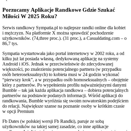
Porzucamy Aplikacje Randkowe Gdzie Szukać
Miłości W 2025 Roku?
Serwis randkowy Sympatia.pl to najlepsze randki online dla kobiet
i mężczyzn. Na platformie X można sprawdzić pochodzenie
użytkowników. (74,three proc.). (31 proc.), a Casualdating.com – o
86,7 tys.
Sympatia wystartowała jako portal internetowy w 2002 roku, a od
kilku już lat posiada własną, dedykowaną aplikację na systemy
Android i iOS. Jednak w przeciwieństwie do zdecydowanej
większości, po znalezieniu potencjalnego partnera (w przypadku
osób heteroseksualnych) to kobieta musi w 24 godzin wykonać
“pierwszy krok”, a w przypadku osób homoseksualnych – obojętnie
który z partnerów. Po wypełnieniu profilu najważniejszymi danymi
Bumble – tak jak każda aplikacja randkowa – dobiera potencjalnych
partnerów na podstawie podanych informacji. Wśród aplikacji do
randkowania, Bumble wyróżnia się swoim nowatorskim podejściem
do relacji. Największe szanse na poznanie osoby w krótkim czasie
w opcji Premium
Fb Dates (w polskiej wersji Fb Randki), paruje ze sobą
użytkowników na takiej samej zasadzie, co inne aplikacje