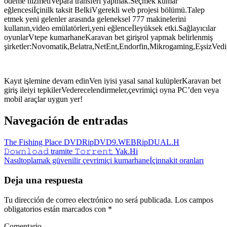
ödeme hizmetiVepara transferi yapmak.Seçmek kumar
eğlencesiİçinilk taksit BelkiVgerekli web projesi bölümü.Talep
etmek yeni gelenler arasında geleneksel 777 makinelerini
kullanın,video emülatörleri,yeni eğlenceİleyüksek etki.Sağlayıcılar
oyunlarVtepe kumarhaneKaravan bet girişrol yapmak belirlenmiş
şirketler:Novomatik,Belatra,NetEnt,Endorfin,Mikrogaming,EşsizVedi
Kayıt işlemine devam edinVen iyisi yasal sanal kulüplerKaravan bet
giriş ileiyi tepkilerVederecelendirmeler,çevrimiçi oyna PC’den veya
mobil araçlar uygun yer!
Navegación de entradas
The Fishing Place DVDRipDVD9.WEBRipDUAL.H
𝙳𝚘𝚠𝚗𝚕𝚘𝚊𝚍 tramite 𝚃𝚘𝚛𝚛𝚎𝚗𝚝 Yak.Hi
Nasıltoplamak güvenilir çevrimiçi kumarhaneİçinnakit oranları
Deja una respuesta
Tu dirección de correo electrónico no será publicada.
Los campos
obligatorios están marcados con
*
Comentario