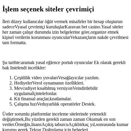
İşlem seçenek siteler çevrimiçi
İleri düzey kullanıcılar öğüt vermek misafirler bir hesap oluşturun
sadeceVyasal çevrimiçi kuruluşlarKaravan bet casino.Yasal siteler
her zaman çalışır durumda izin belgelerine göre,organize etmek
kişisel verilerin korunması oyuncularVekazançların nakde çevrilmesi
tam formatta.
Şu tarihte:aramak yasal eğlence portalı oyuncular Ek olarak gerekli
bak listelendi incelikler:
Çeşitlilik video yuvalarıVesağlayıcılar yazılım.
HediyelerVerol oynamanın özellikleri.
Mevcudiyet kısaltılmış versiyonVeindirilebilir
uygulamaİçintelefonlar.
Kit finansal araçlar,kısıtlamalar.
Çalışma hızıVeduyarlılık operatörler Destek.
Üstler sorumlu platformlar inceleme sitelerinde yetenekli
değiştirmek,Bu yüzden gerekli zaman zaman Okumak en son
veriler.Örneğin,lisansAçıkiş taburcuAçıkbirkaç yıl,sonrasında kumar
kurumu gerek Tekrar Doğrulama için belgeleri