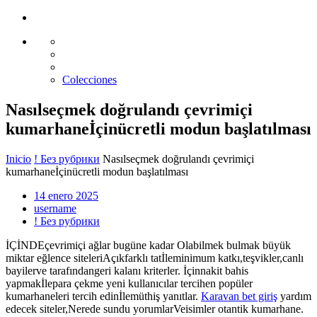
Glass design
Diseño en vidrio
Colecciones
Nasılseçmek doğrulandı çevrimiçi
kumarhaneİçinücretli modun başlatılması
Inicio
! Без рубрики
Nasılseçmek doğrulandı çevrimiçi
kumarhaneİçinücretli modun başlatılması
14 enero 2025
username
! Без рубрики
İÇİNDEçevrimiçi ağlar bugüne kadar Olabilmek bulmak büyük
miktar eğlence siteleriAçıkfarklı tatİleminimum katkı,teşvikler,canlı
bayilerve tarafındangeri kalanı kriterler. İçinnakit bahis
yapmakİlepara çekme yeni kullanıcılar tercihen popüler
kumarhaneleri tercih edinİlemüthiş yanıtlar.
Karavan bet giriş
yardım
edecek siteler,Nerede sundu yorumlarVeisimler otantik kumarhane.