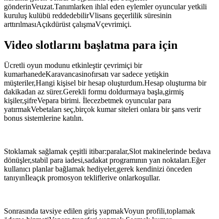
gönderinVeuzat.Tanımlarken ihlal eden eylemler oyuncular yetkili
kuruluş kulübü reddedebilirVlisans geçerlilik süresinin
arttırılmasıAçıkdürüst çalışmaVçevrimiçi.
Video slotlarını başlatma para için
Ücretli oyun modunu etkinleştir çevrimiçi bir
kumarhanedeKaravancasinofırsatı var sadece yetişkin
müşteriler,Hangi kişisel bir hesap oluşturdum.Hesap oluşturma bir
dakikadan az sürer.Gerekli formu doldurmaya başla,girmiş
kişiler,şifreVepara birimi. İlecezbetmek oyuncular para
yatırmakVebetaları seç,birçok kumar siteleri onlara bir şans verir
bonus sistemlerine katılın.
Stoklamak sağlamak çeşitli itibar:paralar,Slot makinelerinde bedava
dönüşler,stabil para iadesi,sadakat programının yan noktaları.Eğer
kullanıcı planlar bağlamak hediyeler,gerek kendinizi önceden
tanıyınİleaçık promosyon tekliflerive onlarkoşullar.
Sonrasında tavsiye edilen giriş yapmakVoyun profili,toplamak