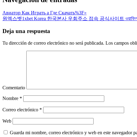
Авиатор Как Играть а Где Скачать%3F»
원엑스벳1xbet Korea 한국본사 우회주소 접속 공식사이트 ওয়াফিলাইফ
Deja una respuesta
Tu dirección de correo electrónico no será publicada.
Los campos obli
Comentario
Nombre
*
Correo electrónico
*
Web
Guarda mi nombre, correo electrónico y web en este navegador p