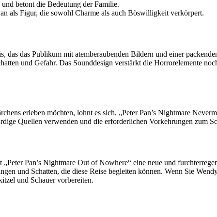
 und betont die Bedeutung der Familie.
 Pan als Figur, die sowohl Charme als auch Böswilligkeit verkörpert.
ebnis, das das Publikum mit atemberaubenden Bildern und einer packende
atten und Gefahr. Das Sounddesign verstärkt die Horrorelemente noch w
rmärchens erleben möchten, lohnt es sich, „Peter Pan’s Nightmare Neverm
ürdige Quellen verwenden und die erforderlichen Vorkehrungen zum Sch
et „Peter Pan’s Nightmare Out of Nowhere“ eine neue und furchterrege
lungen und Schatten, die diese Reise begleiten können. Wenn Sie Wendy 
kitzel und Schauer vorbereiten.