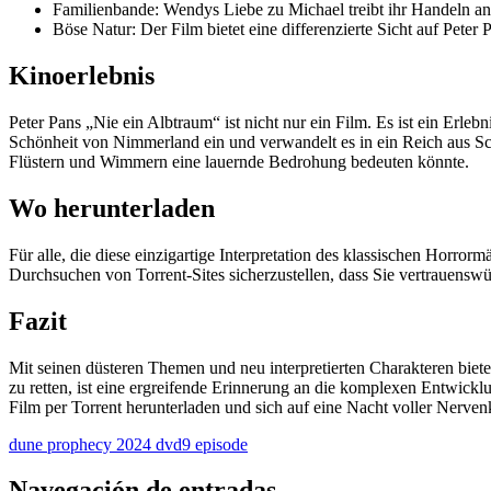
Familienbande: Wendys Liebe zu Michael treibt ihr Handeln an
Böse Natur: Der Film bietet eine differenzierte Sicht auf Peter
Kinoerlebnis
Peter Pans „Nie ein Albtraum“ ist nicht nur ein Film. Es ist ein Erl
Schönheit von Nimmerland ein und verwandelt es in ein Reich aus Sch
Flüstern und Wimmern eine lauernde Bedrohung bedeuten könnte.
Wo herunterladen
Für alle, die diese einzigartige Interpretation des klassischen Horro
Durchsuchen von Torrent-Sites sicherzustellen, dass Sie vertrauensw
Fazit
Mit seinen düsteren Themen und neu interpretierten Charakteren biet
zu retten, ist eine ergreifende Erinnerung an die komplexen Entwick
Film per Torrent herunterladen und sich auf eine Nacht voller Nerven
dune prophecy 2024 dvd9 episode
Navegación de entradas