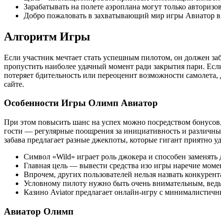
Зарабатывать на полете аэроплана могут только авторизо
Добро пожаловать в захватывающий мир игры Авиатор в
Алгоритм Игры
Если участник мечтает стать успешным пилотом, он должен за
пропустить наиболее удачный момент ради закрытия пари. Если
потеряет бдительность или переоценит возможности самолета,
сайте.
Особенности Игры Олимп Авиатор
При этом повысить шанс на успех можно посредством бонусов,
гости — регулярные поощрения за инициативность и различны
забава предлагает разные джекпоты, которые гигант приятно 
Символ «Wild» играет роль джокера и способен заменять
Главная цель — вывести средства изо игры наречие момен
Впрочем, других пользователей нельзя назвать конкурен
Условному пилоту нужно быть очень внимательным, ведь с
Казино Aviator предлагает онлайн-игру с минималистич
Авиатор Олимп