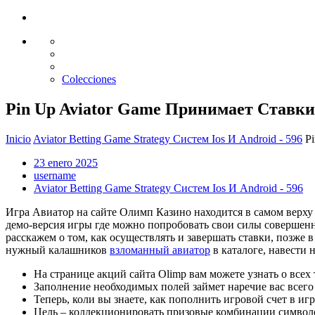
Glass design
Diseño en vidrio
Colecciones
Pin Up Aviator Game Принимает Ставки
Inicio
Aviator Betting Game Strategy Систем Ios И Android - 596
P
23 enero 2025
username
Aviator Betting Game Strategy Систем Ios И Android - 596
Игра Авиатор на сайте Олимп Казино находится в самом верху 
демо-версия игры где можно попробовать свои силы совершенно
расскажем о том, как осуществлять и завершать ставки, позже в
нужный калашников
взломанный авиатор
в каталоге, навести 
На странице акций сайта Olimp вам можете узнать о всех
Заполнение необходимых полей займет наречие вас всего
Теперь, коли вы знаете, как пополнить игровой счет в и
Цель – коллекционировать призовые комбинации символ