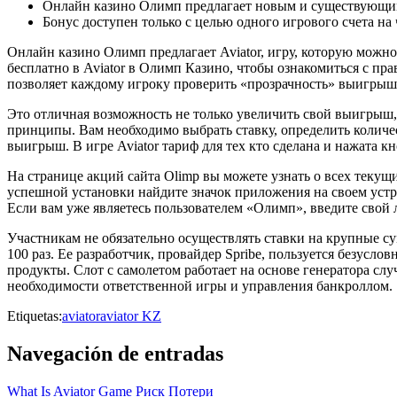
Онлайн казино Олимп предлагает новым и существующи
Бонус доступен только с целью одного игрового счета на 
Онлайн казино Олимп предлагает Aviator, игру, которую можно
бесплатно в Aviator в Олимп Казино, чтобы ознакомиться с пр
позволяет каждому игроку проверить «прозрачность» выигрыша 
Это отличная возможность не только увеличить свой выигрыш, 
принципы. Вам необходимо выбрать ставку, определить количе
выигрыш. В игре Aviator тариф для тех кто сделана и нажата кн
На странице акций сайта Olimp вы можете узнать о всех текущи
успешной установки найдите значок приложения на своем устро
Если вам уже являетесь пользователем «Олимп», введите свой л
Участникам не обязательно осуществлять ставки на крупные с
100 раз. Ее разработчик, провайдер Spribe, пользуется безусл
продукты. Слот с самолетом работает на основе генератора сл
необходимости ответственной игры и управления банкроллом.
Etiquetas:
aviator
aviator KZ
Navegación de entradas
What Is Aviator Game Риск Потери