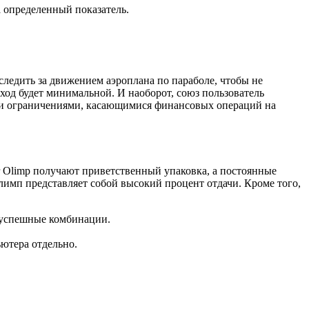
а определенный показатель.
следить за движением аэроплана по параболе, чтобы не
ход будет минимальной. И наоборот, союз пользователь
ми и ограничениями, касающимися финансовых операций на
r Olimp получают приветственный упаковка, а постоянные
имп представляет собой высокий процент отдачи. Кроме того,
ь успешные комбинации.
ьютера отдельно.