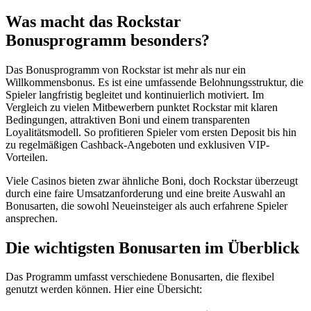
Was macht das Rockstar
Bonusprogramm besonders?
Das Bonusprogramm von Rockstar ist mehr als nur ein
Willkommensbonus. Es ist eine umfassende Belohnungsstruktur, die
Spieler langfristig begleitet und kontinuierlich motiviert. Im
Vergleich zu vielen Mitbewerbern punktet Rockstar mit klaren
Bedingungen, attraktiven Boni und einem transparenten
Loyalitätsmodell. So profitieren Spieler vom ersten Deposit bis hin
zu regelmäßigen Cashback-Angeboten und exklusiven VIP-
Vorteilen.
Viele Casinos bieten zwar ähnliche Boni, doch Rockstar überzeugt
durch eine faire Umsatzanforderung und eine breite Auswahl an
Bonusarten, die sowohl Neueinsteiger als auch erfahrene Spieler
ansprechen.
Die wichtigsten Bonusarten im Überblick
Das Programm umfasst verschiedene Bonusarten, die flexibel
genutzt werden können. Hier eine Übersicht: