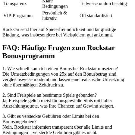
Klare
Transparenz
Teilweise undurchsichtig
Bedingungen
Persönlich &
VIP-Programm
Oft standardisiert
lukrativ
Rockstar setzt hier auf Spielerfreundlichkeit und langfristige
Bindung, was insbesondere bei Vielspielern gut ankommt.
FAQ: Häufige Fragen zum Rockstar
Bonusprogramm
1. Wie schnell kann ich einen Bonus bei Rockstar umsetzen?
Die Umsatzbedingungen von 25x auf den Bonusbetrag sind
vergleichsweise moderat und lassen eine realistische Umsetzung
ohne übermäßigen Zeitdruck zu.
2. Sind Freispiele an bestimmte Spiele gebunden?
Ja, Freispiele gelten meist für ausgewählte Slots mit hoher
Auszahlungsquote, was Ihre Chancen auf Gewinn steigert.
3. Gibt es versteckte Gebühren oder Limits bei den
Bonusangeboten?
Nein, Rockstar informiert transparent über alle Limits und
Bedingungen – versteckte Gebühren gibt es nicht.