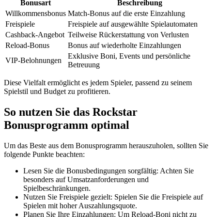
Bonusart
Beschreibung
Willkommensbonus
Match-Bonus auf die erste Einzahlung
Freispiele
Freispiele auf ausgewählte Spielautomaten
Cashback-Angebot
Teilweise Rückerstattung von Verlusten
Reload-Bonus
Bonus auf wiederholte Einzahlungen
Exklusive Boni, Events und persönliche
VIP-Belohnungen
Betreuung
Diese Vielfalt ermöglicht es jedem Spieler, passend zu seinem
Spielstil und Budget zu profitieren.
So nutzen Sie das Rockstar
Bonusprogramm optimal
Um das Beste aus dem Bonusprogramm herauszuholen, sollten Sie
folgende Punkte beachten:
Lesen Sie die Bonusbedingungen sorgfältig: Achten Sie
besonders auf Umsatzanforderungen und
Spielbeschränkungen.
Nutzen Sie Freispiele gezielt: Spielen Sie die Freispiele auf
Spielen mit hoher Auszahlungsquote.
Planen Sie Ihre Einzahlungen: Um Reload-Boni nicht zu