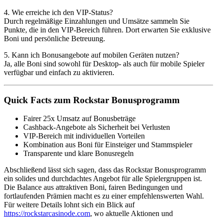
4. Wie erreiche ich den VIP-Status?
Durch regelmäßige Einzahlungen und Umsätze sammeln Sie
Punkte, die in den VIP-Bereich führen. Dort erwarten Sie exklusive
Boni und persönliche Betreuung.
5. Kann ich Bonusangebote auf mobilen Geräten nutzen?
Ja, alle Boni sind sowohl für Desktop- als auch für mobile Spieler
verfügbar und einfach zu aktivieren.
Quick Facts zum Rockstar Bonusprogramm
Fairer 25x Umsatz auf Bonusbeträge
Cashback-Angebote als Sicherheit bei Verlusten
VIP-Bereich mit individuellen Vorteilen
Kombination aus Boni für Einsteiger und Stammspieler
Transparente und klare Bonusregeln
Abschließend lässt sich sagen, dass das Rockstar Bonusprogramm
ein solides und durchdachtes Angebot für alle Spielergruppen ist.
Die Balance aus attraktiven Boni, fairen Bedingungen und
fortlaufenden Prämien macht es zu einer empfehlenswerten Wahl.
Für weitere Details lohnt sich ein Blick auf
https://rockstarcasinode.com
, wo aktuelle Aktionen und