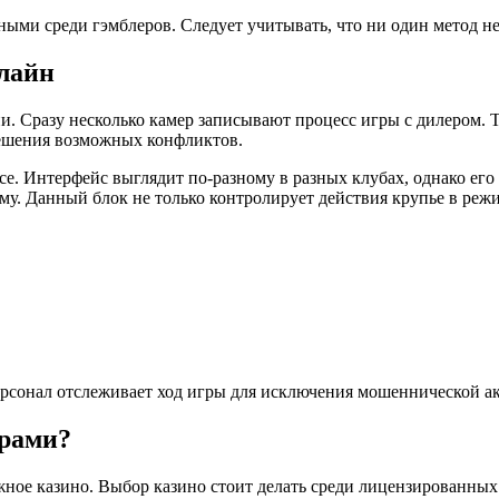
ными среди гэмблеров. Следует учитывать, что ни один метод н
нлайн
и. Сразу несколько камер записывают процесс игры с дилером. 
решения возможных конфликтов.
ейсе. Интерфейс выглядит по-разному в разных клубах, однако е
рму. Данный блок не только контролирует действия крупье в режи
ерсонал отслеживает ход игры для исключения мошеннической а
ерами?
дёжное казино. Выбор казино стоит делать среди лицензированны