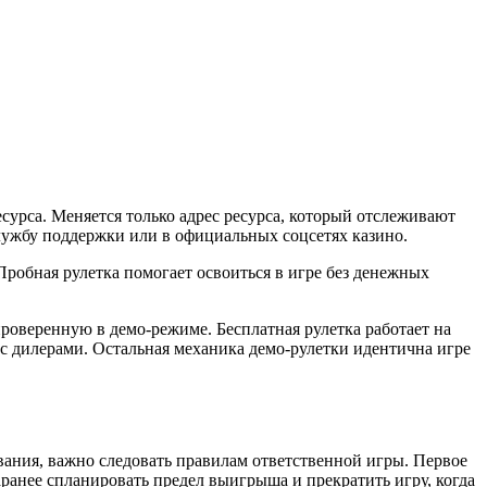
сурса. Меняется только адрес ресурса, который отслеживают
лужбу поддержки или в официальных соцсетях казино.
Пробная рулетка помогает освоиться в игре без денежных
роверенную в демо-режиме. Бесплатная рулетка работает на
 с дилерами. Остальная механика демо-рулетки идентична игре
ования, важно следовать правилам ответственной игры. Первое
ранее спланировать предел выигрыша и прекратить игру, когда