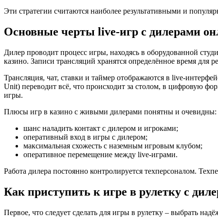
Эти стратегии считаются наиболее результативными и популяр
Основные черты live-игр с дилерами о
Дилер проводит процесс игры, находясь в оборудованной студи
казино. Записи трансляций хранятся определённое время для 
Трансляция, чат, ставки и таймер отображаются в live-интерф
Unit) переводит всё, что происходит за столом, в цифровую фо
игры.
Плюсы игр в казино с живыми дилерами понятны и очевидны:
шанс наладить контакт с дилером и игроками;
оперативный вход в игры с дилером;
максимальная схожесть с наземным игровым клубом;
оперативное перемещение между live-играми.
Работа дилера постоянно контролируется техперсоналом. Техп
Как приступить к игре в рулетку с дил
Первое, что следует сделать для игры в рулетку – выбрать на