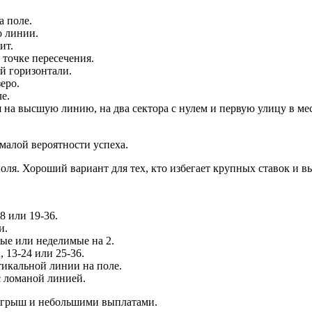
а поле.
о линии.
ит.
точке пересечения.
й горизонтали.
еро.
ле.
 на высшую линию, на два сектора с нулем и первую улицу в мес
малой вероятности успеха.
оля. Хороший вариант для тех, кто избегает крупных ставок и в
8 или 19-36.
и.
ые или неделимые на 2.
 13-24 или 25-36.
икальной линии на поле.
с ломаной линией.
игрыш и небольшими выплатами.