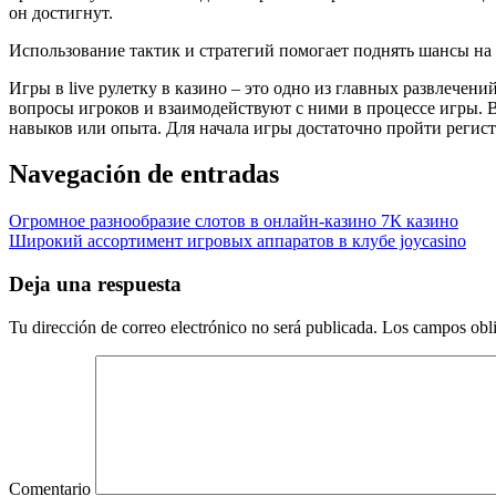
он достигнут.
Использование тактик и стратегий помогает поднять шансы на
Игры в live рулетку в казино – это одно из главных развлечен
вопросы игроков и взаимодействуют с ними в процессе игры. В
навыков или опыта. Для начала игры достаточно пройти регист
Navegación de entradas
Огромное разнообразие слотов в онлайн-казино 7К казино
Широкий ассортимент игровых аппаратов в клубе joycasino
Deja una respuesta
Tu dirección de correo electrónico no será publicada.
Los campos obli
Comentario