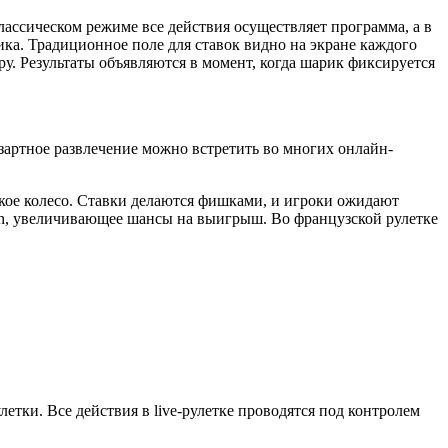
ассическом режиме все действия осуществляет программа, а в
ика. Традиционное поле для ставок видно на экране каждого
ру. Результаты объявляются в момент, когда шарик фиксируется
зартное развлечение можно встретить во многих онлайн-
ское колесо. Ставки делаются фишками, и игроки ожидают
son, увеличивающее шансы на выигрыш. Во французской рулетке
тки. Все действия в live-рулетке проводятся под контролем