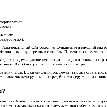
торизоваться.
аточен.
Roulette».
разработчику).
о. Альтернативный сайт сохраняет функционал и внешний вид ре
а безопасным и проверенным способом. Получите ссылку через с
 доступа к демо-рулетке нужно зайти в раздел настольных игр. 
 ставок. В пробной рулетке нельзя вывести выигрыш.
ратегии игры. В дальнейшем игрок сможет выбрать стратегию, п
ыми словами, демо-рулетка не передаёт атмосферу живого казино
е?
я шарика. Чтобы победить в онлайн-рулетке и избежать разочар
 должны оставаться под контролем, даже при победах. Важно за