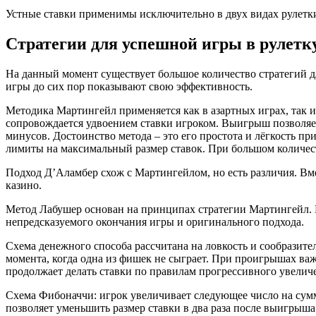
Устные ставки применимы исключительно в двух видах рулетки
Стратегии для успешной игры в рулетк
На данный момент существует большое количество стратегий дл
игры до сих пор показывают свою эффективность.
Методика Мартингейл применяется как в азартных играх, так
сопровождается удвоением ставки игроком. Выигрыш позволяет
минусов. Достоинство метода – это его простота и лёгкость п
лимиты на максимальный размер ставок. При большом количес
Подход Д’Аламбер схож с Мартингейлом, но есть различия. Вм
казино.
Метод Лабушер основан на принципах стратегии Мартингейл. М
непредсказуемого окончания игры и оригинального подхода.
Схема денежного способа рассчитана на ловкость и сообразите
момента, когда одна из фишек не сыграет. При проигрышах важ
продолжает делать ставки по правилам прогрессивного увелич
Схема Фибоначчи: игрок увеличивает следующее число на сумму
позволяет уменьшить размер ставки в два раза после выигрыша