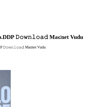
.DDP 𝙳𝚘𝚠𝚗𝚕𝚘𝚊𝚍 Maʛnet Vudu
 𝙳𝚘𝚠𝚗𝚕𝚘𝚊𝚍 Maʛnet Vudu