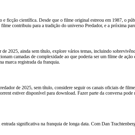
 e ficção científica. Desde que o filme original estreou em 1987, o púb
filme contribuiu para a tradição do universo Predador, e a próxima par
 de 2025, ainda sem título, explore vários temas, incluindo sobrevivên
ionam camadas de complexidade ao que poderia ser um filme de ação di
a marca registrada da franquia.
dador de 2025, sem título, considere seguir os canais oficiais de filmes
 o torrent estiver disponível para download. Fazer parte da conversa pod
ma entrada significativa na franquia de longa data. Com Dan Trachtenb