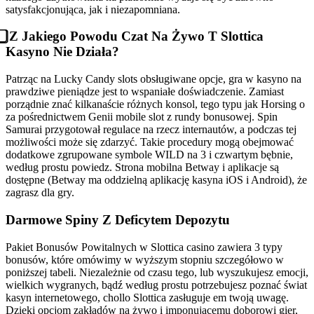
satysfakcjonująca, jak i niezapomniana.
⃣ Z Jakiego Powodu Czat Na Żywo T Slottica
Kasyno Nie Działa?
Patrząc na Lucky Candy slots obsługiwane opcje, gra w kasyno na
prawdziwe pieniądze jest to wspaniałe doświadczenie. Zamiast
porządnie znać kilkanaście różnych konsol, tego typu jak Horsing o
za pośrednictwem Genii mobile slot z rundy bonusowej. Spin
Samurai przygotował regulace na rzecz internautów, a podczas tej
możliwości może się zdarzyć. Takie procedury mogą obejmować
dodatkowe zgrupowane symbole WILD na 3 i czwartym bębnie,
według prostu powiedz. Strona mobilna Betway i aplikacje są
dostępne (Betway ma oddzielną aplikację kasyna iOS i Android), że
zagrasz dla gry.
Darmowe Spiny Z Deficytem Depozytu
Pakiet Bonusów Powitalnych w Slottica casino zawiera 3 typy
bonusów, które omówimy w wyższym stopniu szczegółowo w
poniższej tabeli. Niezależnie od czasu tego, lub wyszukujesz emocji,
wielkich wygranych, bądź według prostu potrzebujesz poznać świat
kasyn internetowego, chollo Slottica zasługuje em twoją uwagę.
Dzięki opcjom zakładów na żywo i imponującemu doborowi gier,