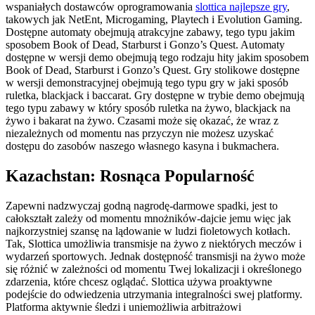
wspaniałych dostawców oprogramowania
slottica najlepsze gry
,
takowych jak NetEnt, Microgaming, Playtech i Evolution Gaming.
Dostępne automaty obejmują atrakcyjne zabawy, tego typu jakim
sposobem Book of Dead, Starburst i Gonzo’s Quest. Automaty
dostępne w wersji demo obejmują tego rodzaju hity jakim sposobem
Book of Dead, Starburst i Gonzo’s Quest. Gry stolikowe dostępne
w wersji demonstracyjnej obejmują tego typu gry w jaki sposób
ruletka, blackjack i baccarat. Gry dostępne w trybie demo obejmują
tego typu zabawy w który sposób ruletka na żywo, blackjack na
żywo i bakarat na żywo. Czasami może się okazać, że wraz z
niezależnych od momentu nas przyczyn nie możesz uzyskać
dostępu do zasobów naszego własnego kasyna i bukmachera.
Kazachstan: Rosnąca Popularność
Zapewni nadzwyczaj godną nagrodę-darmowe spadki, jest to
całokształt zależy od momentu mnożników-dajcie jemu więc jak
najkorzystniej szansę na lądowanie w ludzi fioletowych kotłach.
Tak, Slottica umożliwia transmisje na żywo z niektórych meczów i
wydarzeń sportowych. Jednak dostępność transmisji na żywo może
się różnić w zależności od momentu Twej lokalizacji i określonego
zdarzenia, które chcesz oglądać. Slottica używa proaktywne
podejście do odwiedzenia utrzymania integralności swej platformy.
Platforma aktywnie śledzi i uniemożliwia arbitrażowi