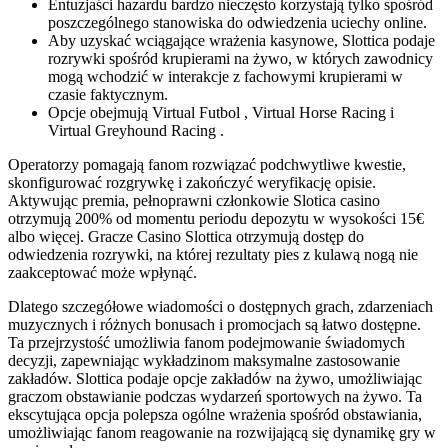
Entuzjaści hazardu bardzo nieczęsto korzystają tylko spośród
poszczególnego stanowiska do odwiedzenia uciechy online.
Aby uzyskać wciągające wrażenia kasynowe, Slottica podaje
rozrywki spośród krupierami na żywo, w których zawodnicy
mogą wchodzić w interakcje z fachowymi krupierami w
czasie faktycznym.
Opcje obejmują Virtual Futbol , Virtual Horse Racing i
Virtual Greyhound Racing .
Operatorzy pomagają fanom rozwiązać podchwytliwe kwestie,
skonfigurować rozgrywkę i zakończyć weryfikację opisie.
Aktywując premia, pełnoprawni członkowie Slotica casino
otrzymują 200% od momentu periodu depozytu w wysokości 15€
albo więcej. Gracze Casino Slottica otrzymują dostęp do
odwiedzenia rozrywki, na której rezultaty pies z kulawą nogą nie
zaakceptować może wpłynąć.
Dlatego szczegółowe wiadomości o dostępnych grach, zdarzeniach
muzycznych i różnych bonusach i promocjach są łatwo dostępne.
Ta przejrzystość umożliwia fanom podejmowanie świadomych
decyzji, zapewniając wykładzinom maksymalne zastosowanie
zakładów. Slottica podaje opcje zakładów na żywo, umożliwiając
graczom obstawianie podczas wydarzeń sportowych na żywo. Ta
ekscytująca opcja polepsza ogólne wrażenia spośród obstawiania,
umożliwiając fanom reagowanie na rozwijającą się dynamikę gry w