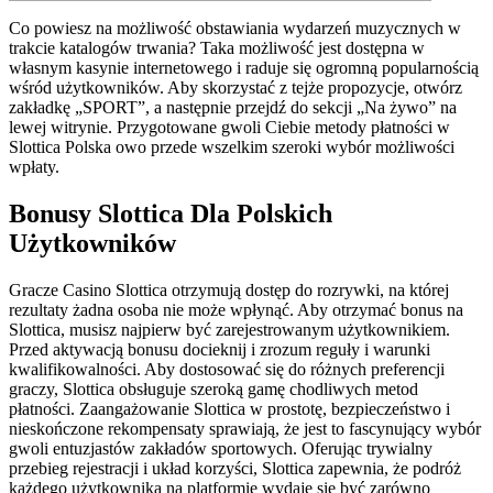
Co powiesz na możliwość obstawiania wydarzeń muzycznych w
trakcie katalogów trwania? Taka możliwość jest dostępna w
własnym kasynie internetowego i raduje się ogromną popularnością
wśród użytkowników. Aby skorzystać z tejże propozycje, otwórz
zakładkę „SPORT”, a następnie przejdź do sekcji „Na żywo” na
lewej witrynie. Przygotowane gwoli Ciebie metody płatności w
Slottica Polska owo przede wszelkim szeroki wybór możliwości
wpłaty.
Bonusy Slottica Dla Polskich
Użytkowników
Gracze Casino Slottica otrzymują dostęp do rozrywki, na której
rezultaty żadna osoba nie może wpłynąć. Aby otrzymać bonus na
Slottica, musisz najpierw być zarejestrowanym użytkownikiem.
Przed aktywacją bonusu docieknij i zrozum reguły i warunki
kwalifikowalności. Aby dostosować się do różnych preferencji
graczy, Slottica obsługuje szeroką gamę chodliwych metod
płatności. Zaangażowanie Slottica w prostotę, bezpieczeństwo i
nieskończone rekompensaty sprawiają, że jest to fascynujący wybór
gwoli entuzjastów zakładów sportowych. Oferując trywialny
przebieg rejestracji i układ korzyści, Slottica zapewnia, że podróż
każdego użytkownika na platformie wydaje się być zarówno