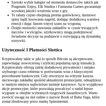
Szeroki wybór habgier od momentu dostawców takich jak
Pragmatic Enjoy, Elk Studios i Fantasma Games gwarantuje
wysokiej jakości wrażenia wraz z gry.
Te rabaty często obejmują premia gotówkowy, darmowe
spiny bądź losowania nagród, dodając dodatkową warstwę
emocji i dając fanom więcej szans na wygraną.
Dzięki możności stawiania zakładów w czasie trwających
meczów i wyścigów, użytkownicy mogą podejmować
świadome decyzje na podstawie o rozwijającą się dynamikę
rozrywki.
Użyteczność I Płatności Slottica
Kryptowaluty takie w jaki to sposób Bitcoin są akceptowane,
zapewniając nowoczesną i szybciej popularną opcję transakcji.
Kryptowaluty oferują zaletę dodatkowej prywatności i niejako
szybszego czasu robienia w porównaniu wraz z klasycznymi
procedurami bankowymi. Gdy otworzysz na witrynie kasyna
sieciowego zakładkę spośród aktualnymi promocjami, odnajdziesz
w tamtym miejscu najświeższe turnieje kasynowe. Są to wyjątkowe
akcje promocyjne, które pozwalają powalczyć o nadal lepsze
wygrane w obrębie wybranych rozgrywek hazardowych. Warto
zwrócić uwagę na slot online o nazwie Book of Baba Yaga, który
został zbudowany przez markę Spinomental.