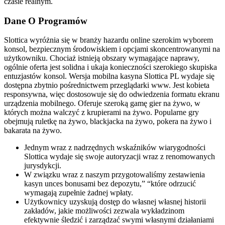
czasie realnym.
Dane O Programów
Slottica wyróżnia się w branży hazardu online szerokim wyborem
konsol, bezpiecznym środowiskiem i opcjami skoncentrowanymi na
użytkowniku. Chociaż istnieją obszary wymagające naprawy,
ogólnie oferta jest solidna i ukaja konieczności szerokiego skupiska
entuzjastów konsol. Wersja mobilna kasyna Slottica PL wydaje się
dostępna zbytnio pośrednictwem przeglądarki www. Jest kobieta
responsywna, więc dostosowuje się do odwiedzenia formatu ekranu
urządzenia mobilnego. Oferuje szeroką gamę gier na żywo, w
których można walczyć z krupierami na żywo. Popularne gry
obejmują ruletkę na żywo, blackjacka na żywo, pokera na żywo i
bakarata na żywo.
Jednym wraz z nadrzędnych wskaźników wiarygodności
Slottica wydaje się swoje autoryzacji wraz z renomowanych
jurysdykcji.
W związku wraz z naszym przygotowaliśmy zestawienia
kasyn unces bonusami bez depozytu,” “które odrzucić
wymagają zupełnie żadnej wpłaty.
Użytkownicy uzyskują dostęp do własnej własnej historii
zakładów, jakie możliwości zezwala wykładzinom
efektywnie śledzić i zarządzać swymi własnymi działaniami