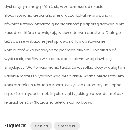
dyskusyjnym mogą różnić się w zależności od czasie
zlokalizowania geograficznej gracza. Lokalne prawo jak i
również ustawy oznaczają konieczność podporządkowania się
zasadom, które obowiązują w całej danym państwie. Dlatego
też zawsze wskazane jest sprawdzić, lub obstawianie
komputerów kasynowych za pośrednictwem Globalna sieć
wydaje się możliwe w rejonie, obok którym w tej chwili się
znajdujesz. Warto nadmienić także, że wszelkie sloty w całej tym
kasynie możesz wypróbować bezpłatnie, wraz z niedostatkiem
konieczności zakładania konta. Wszystkie automaty dostępne
są także na typach mobilnych, dzięki z jakiego powodu możesz
je uruchomić w Slottica na telefon komórkowy.
Etiquetas:
slottica
slottica PL