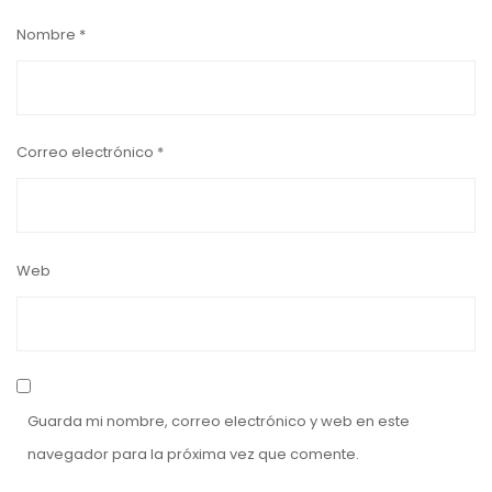
Nombre
*
Correo electrónico
*
Web
Guarda mi nombre, correo electrónico y web en este
navegador para la próxima vez que comente.