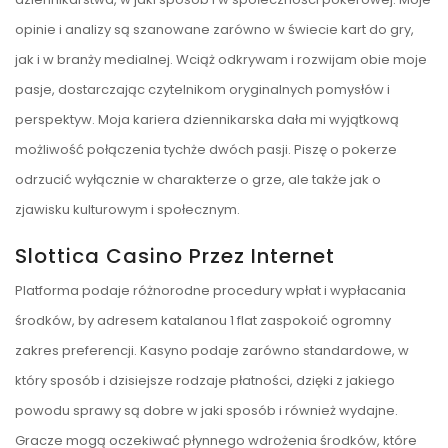
opinie i analizy są szanowane zarówno w świecie kart do gry,
jak i w branży medialnej. Wciąż odkrywam i rozwijam obie moje
pasje, dostarczając czytelnikom oryginalnych pomysłów i
perspektyw. Moja kariera dziennikarska dała mi wyjątkową
możliwość połączenia tychże dwóch pasji. Piszę o pokerze
odrzucić wyłącznie w charakterze o grze, ale także jak o
zjawisku kulturowym i społecznym.
Slottica Casino Przez Internet
Platforma podaje różnorodne procedury wpłat i wypłacania
środków, by adresem katalanou 1 flat zaspokoić ogromny
zakres preferencji. Kasyno podaje zarówno standardowe, w
który sposób i dzisiejsze rodzaje płatności, dzięki z jakiego
powodu sprawy są dobre w jaki sposób i również wydajne.
Gracze mogą oczekiwać płynnego wdrożenia środków, które