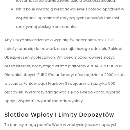
tożsamości do odwiedzenia działu płatności Slottica.
Inni z kolei wyrażają niezadowolenie spośród opóźnień w
wypłatach, ograniczeń dotyczących bonusów i niezbyt
reaktywnej obsługi kontrahenta.
Aby złożyć stwierdzenie o wypłatę świadczenia wraz z ZUS,
należy udać się do odwiedzenia najbliższego oddziału Zakładu
Ubezpieczeń Społecznych. Wniosek można również złożyć
przez internet, korzystając wraz z platformy ePUAP lub PUE ZUS.
Dla walut obcych EURO/Dolar Amerykański będzie to 2000 sztuk,
w sytuacji Funtów bądź Franków Szwajcarskich już tylko 500
placówek. Wystarczy zalogować się do swego konta, wybrać
opcję „Wypłata” i wybrać metodę wypłaty.
Slottica Wpłaty I Limity Depozytów
Te bonusy mogą pomóc Wam w zdobyciu jeszcze lepszych