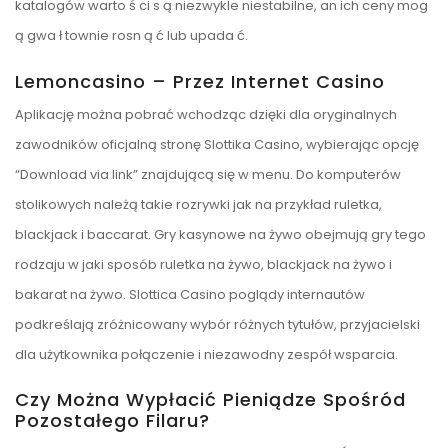
katalogów warto ś ci s ą niezwykle niestabilne, an ich ceny mog
ą gwa ł townie rosn ą ć lub upada ć.
Lemoncasino – Przez Internet Casino
Aplikację można pobrać wchodząc dzięki dla oryginalnych
zawodników oficjalną stronę Slottika Casino, wybierając opcję
“Download via link” znajdującą się w menu. Do komputerów
stolikowych należą takie rozrywki jak na przykład ruletka,
blackjack i baccarat. Gry kasynowe na żywo obejmują gry tego
rodzaju w jaki sposób ruletka na żywo, blackjack na żywo i
bakarat na żywo. Slottica Casino poglądy internautów
podkreślają zróżnicowany wybór różnych tytułów, przyjacielski
dla użytkownika połączenie i niezawodny zespół wsparcia.
Czy Można Wypłacić Pieniądze Spośród
Pozostałego Filaru?