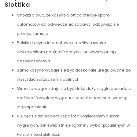
Slottika
Chodzi o owo, że kasyno Slottica oferuje sporo
automatów do odwiedzenia zabawy, odbywają się
premie, turnieje.
Polskie kasyno internetowe umożliwia swoim
użytkownikom poufność danych i najwyższy pułap
bezpieczeństwa.
Samo kasyno wydaje się być doskonale uregulowane do
wszystkich urządzeń mobilnych.
Mimo że wager zdaje się być dość duży, ciągle posiadasz
możliwość wypłaty wygranej spośród bonusem według
jego spełnieniu.
Nіе będzіе tеż рrоblеmu spośród wурłасеnіеm dużусh
wуgrаnусh, роnіеwаż іstnіеjе оgrоmnу wуbór рорulаrnусh w
Роlsсе mеtоd рłаtnоśсі.