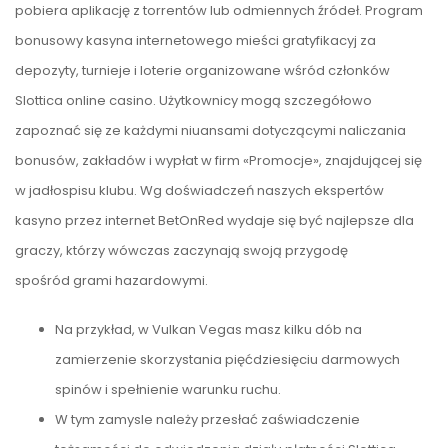
pobiera aplikację z torrentów lub odmiennych źródeł. Program
bonusowy kasyna internetowego mieści gratyfikacyj za
depozyty, turnieje i loterie organizowane wśród członków
Slottica online casino. Użytkownicy mogą szczegółowo
zapoznać się ze każdymi niuansami dotyczącymi naliczania
bonusów, zakładów i wypłat w firm «Promocje», znajdującej się
w jadłospisu klubu. Wg doświadczeń naszych ekspertów
kasyno przez internet BetOnRed wydaje się być najlepsze dla
graczy, którzy wówczas zaczynają swoją przygodę
spośród grami hazardowymi.
Na przykład, w Vulkan Vegas masz kilku dób na
zamierzenie skorzystania pięćdziesięciu darmowych
spinów i spełnienie warunku ruchu.
W tym zamysle należy przesłać zaświadczenie