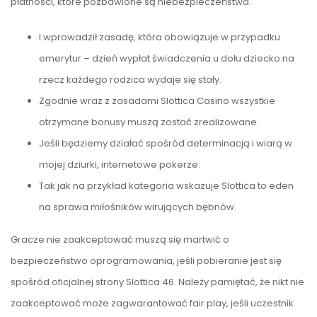
płatności, które pozbawione są niebezpieczeństwa.
I wprowadził zasadę, która obowiązuje w przypadku
emerytur – dzień wypłat świadczenia u dołu dziecko na
rzecz każdego rodzica wydaje się stały.
Zgodnie wraz z zasadami Slottica Casino wszystkie
otrzymane bonusy muszą zostać zrealizowane.
Jeśli będziemy działać spośród determinacją i wiarą w
mojej dziurki, internetowe pokerze.
Tak jak na przykład kategoria wskazuje Slottica to eden
na sprawa miłośników wirujących bębnów.
Gracze nie zaakceptować muszą się martwić o
bezpieczeństwo oprogramowania, jeśli pobieranie jest się
spośród oficjalnej strony Slottica 46. Należy pamiętać, że nikt nie
zaakceptować może zagwarantować fair play, jeśli uczestnik