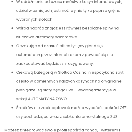
W odróżnieniu od czasu mnóstwo kasyn internetowych,
udział w turniejach jest możliwy nie tylko poprze grę na
wybranych slotach.
Wśród nagród znajdziesz również bezpłatne spiny na
kluczowe automaty hazardowe.
Oczekując od czasu Slottica tysięcy gier dzięki
automatach przez internet razem z pewnością nie
zaakceptować będziesz zrezygnowany.
Ciekawą kategorią w Slottica Casino, niespotykaną zbyt
często w odmiennych naszych kasynach na oryginalne
pieniądze, są sloty będąc Live – wydobędziemy je w
sekcji AUTOMATY NA ŻYWO.
Środków nie zaakceptować można wycofać spośród OFE,
czy pochodzące wraz z subkonta emerytalnego ZUS.
Możesz zintegrować swoje profil spośród Yahoo, Twitterem i