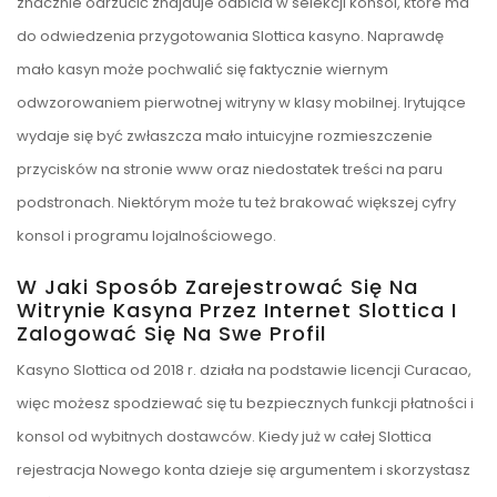
znacznie odrzucić znajduje odbicia w selekcji konsol, które ma
do odwiedzenia przygotowania Slottica kasyno. Naprawdę
mało kasyn może pochwalić się faktycznie wiernym
odwzorowaniem pierwotnej witryny w klasy mobilnej. Irytujące
wydaje się być zwłaszcza mało intuicyjne rozmieszczenie
przycisków na stronie www oraz niedostatek treści na paru
podstronach. Niektórym może tu też brakować większej cyfry
konsol i programu lojalnościowego.
W Jaki Sposób Zarejestrować Się Na
Witrynie Kasyna Przez Internet Slottica I
Zalogować Się Na Swe Profil
Kasyno Slottica od 2018 r. działa na podstawie licencji Curacao,
więc możesz spodziewać się tu bezpiecznych funkcji płatności i
konsol od wybitnych dostawców. Kiedy już w całej Slottica
rejestracja Nowego konta dzieje się argumentem i skorzystasz