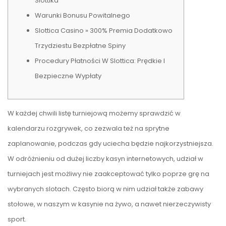
Slottika
Warunki Bonusu Powitalnego
Slottica Casino » 300% Premia Dodatkowo
Trzydziestu Bezpłatne Spiny
Procedury Płatności W Slottica: Prędkie I
Bezpieczne Wypłaty
W każdej chwili listę turniejową możemy sprawdzić w
kalendarzu rozgrywek, co zezwala też na sprytne
zaplanowanie, podczas gdy uciecha będzie najkorzystniejsza.
W odróżnieniu od dużej liczby kasyn internetowych, udział w
turniejach jest możliwy nie zaakceptować tylko poprze grę na
wybranych slotach. Często biorą w nim udział także zabawy
stołowe, w naszym w kasynie na żywo, a nawet nierzeczywisty
sport.