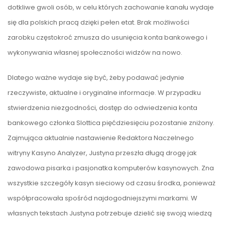
dotkliwe gwoli osób, w celu których zachowanie kanału wydaje
się dla polskich pracą dzięki pełen etat. Brak możliwości
zarobku częstokroć zmusza do usunięcia konta bankowego i
wykonywania własnej społeczności widzów na nowo.
Dlatego ważne wydaje się być, żeby podawać jedynie
rzeczywiste, aktualne i oryginalne informacje. W przypadku
stwierdzenia niezgodności, dostęp do odwiedzenia konta
bankowego członka Slottica pięćdziesięciu pozostanie zniżony.
Zajmująca aktualnie nastawienie Redaktora Naczelnego
witryny Kasyno Analyzer, Justyna przeszła długą drogę jak
zawodowa pisarka i pasjonatka komputerów kasynowych. Zna
wszystkie szczegóły kasyn sieciowy od czasu środka, ponieważ
współpracowała spośród najdogodniejszymi markami. W
własnych tekstach Justyna potrzebuje dzielić się swoją wiedzą