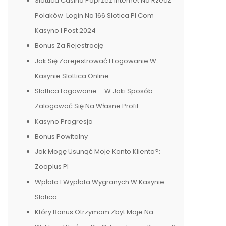
Slottica Casino Poprzez Internet Na Rzecz
Polaków ️ Login Na 166 Slotica Pl Com
Kasyno I Post 2024
Bonus Za Rejestrację
Jak Się Zarejestrować I Logowanie W
Kasynie Slottica Online
Slottica Logowanie – W Jaki Sposób
Zalogować Się Na Własne Profil
Kasyno Progresja
Bonus Powitalny
Jak Mogę Usunąć Moje Konto Klienta?:
Zooplus Pl
Wpłata I Wypłata Wygranych W Kasynie
Slotica
Który Bonus Otrzymam Zbyt Moje Na