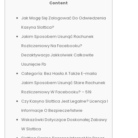
Content
Jak Mogę Się Zalogować Do Odwiedzenia
Kasyna Slottica?
Jakim Sposobem Usunąć Rachunek
Rozliczeniowy Na Facebooku?
Dezaktywacja Jakkolwiek Całkowite
Usunięcie Fb
Categoría: Bez Hasła A Także E-maila
Jakim Sposobem Usunąć Stare Rachunek
Rozliczeniowy W Facebooku? – 519
Czy Kasyno Slottica Jest Legalne? Licencja I
Informacje O Bezpieczeństwie
Wskazówki Dotyczące Doskonałej Zabawy
W Slottica