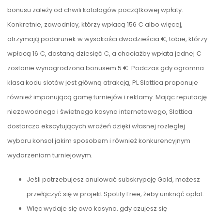
bonusu zależy od chwili katalogów początkowej wpłaty.
Konkretnie, zawodnicy, którzy wpłacą 156 € albo więcej,
otrzymają podarunek w wysokości dwadzieścia €, tobie, którzy
wpłacą 16 €, dostaną dziesięć €, a chociażby wpłata jednej €
zostanie wynagrodzona bonusem 5 €. Podczas gdy ogromna
klasa kodu slotów jest główną atrakcją, PL Slottica proponuje
również imponującą gamę turniejów i reklamy. Mając reputację
niezawodnego i świetnego kasyna internetowego, Slottica
dostarcza ekscytujących wrażeń dzięki własnej rozległej
wyboru konsol jakim sposobem i również konkurencyjnym
wydarzeniom turniejowym.
Jeśli potrzebujesz anulować subskrypcję Gold, możesz
przełączyć się w projekt Spotify Free, żeby uniknąć opłat.
Więc wydaje się owo kasyno, gdy czujesz się