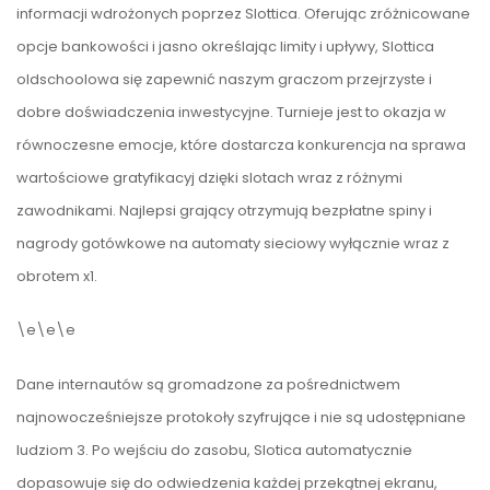
informacji wdrożonych poprzez Slottica. Oferując zróżnicowane
opcje bankowości i jasno określając limity i upływy, Slottica
oldschoolowa się zapewnić naszym graczom przejrzyste i
dobre doświadczenia inwestycyjne. Turnieje jest to okazja w
równoczesne emocje, które dostarcza konkurencja na sprawa
wartościowe gratyfikacyj dzięki slotach wraz z różnymi
zawodnikami. Najlepsi grający otrzymują bezpłatne spiny i
nagrody gotówkowe na automaty sieciowy wyłącznie wraz z
obrotem x1.
\e\e\e
Dane internautów są gromadzone za pośrednictwem
najnowocześniejsze protokoły szyfrujące i nie są udostępniane
ludziom 3. Po wejściu do zasobu, Slotica automatycznie
dopasowuje się do odwiedzenia każdej przekątnej ekranu,