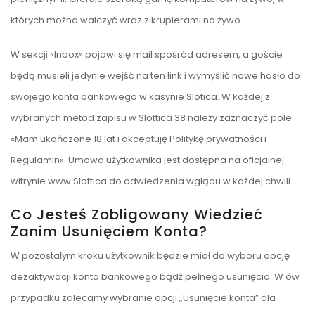
których można walczyć wraz z krupierami na żywo.
W sekcji «Inbox» pojawi się mail spośród adresem, a goście
będą musieli jedynie wejść na ten link i wymyślić nowe hasło do
swojego konta bankowego w kasynie Slotica. W każdej z
wybranych metod zapisu w Slottica 38 należy zaznaczyć pole
«Mam ukończone 18 lat i akceptuję Politykę prywatności i
Regulamin». Umowa użytkownika jest dostępna na oficjalnej
witrynie www Slottica do odwiedzenia wglądu w każdej chwili.
Co Jesteś Zobligowany Wiedzieć
Zanim Usunięciem Konta?
W pozostałym kroku użytkownik będzie miał do wyboru opcję
dezaktywacji konta bankowego bądź pełnego usunięcia. W ów
przypadku zalecamy wybranie opcji „Usunięcie konta” dla