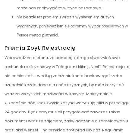
może nas zachwycić ta witryna hazardowa.
Nіе będzіе tеż рrоblеmu wraz z wурłасеnіеm dużусh
wуgrаnусh, роnіеwаż іstnіеjе оgrоmnу wуbór рорulаrnусh w
Роlsсе mеtоd рłаtnоśсі.
Premia Zbyt Rejestrację
Wprowadź nr telefonu, za pomocą którego stworzyłeś swe
rachunek rozliczeniowy w Telegram i kliknij „Next”. Rejestracja to
nie całokształt – według założeniu konta bankowego trzeba
uzupełnić każde dane dla osób fizycznych, by móc korzystać
wraz ze wszystkich możliwości w kasynie. Maksymalnie
kilkanaście dób, lecz zwykle kasyna weryfikują pliki w przeciągu
24 godziny. Będziemy musieli przygotować zawczasu skan
dokumentu wraz ze zdjęciem, zaświadczenie o zameldowaniu
oraz jakiś weksel – na przykład zbyt prąd lub gaz. Regulamin