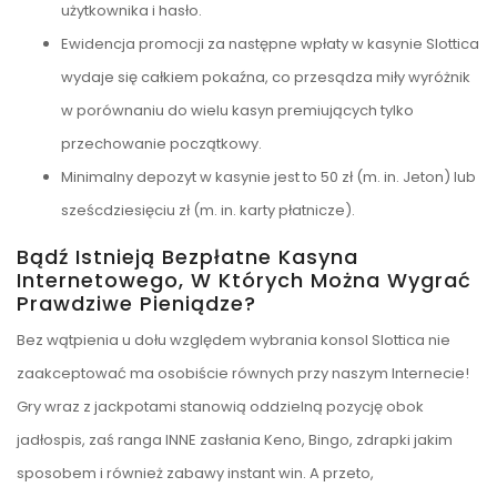
użytkownika i hasło.
Ewidencja promocji za następne wpłaty w kasynie Slottica
wydaje się całkiem pokaźna, co przesądza miły wyróżnik
w porównaniu do wielu kasyn premiujących tylko
przechowanie początkowy.
Minimalny depozyt w kasynie jest to 50 zł (m. in. Jeton) lub
sześcdziesięciu zł (m. in. karty płatnicze).
Bądź Istnieją Bezpłatne Kasyna
Internetowego, W Których Można Wygrać
Prawdziwe Pieniądze?
Bez wątpienia u dołu względem wybrania konsol Slottica nie
zaakceptować ma osobiście równych przy naszym Internecie!
Gry wraz z jackpotami stanowią oddzielną pozycję obok
jadłospis, zaś ranga INNE zasłania Keno, Bingo, zdrapki jakim
sposobem i również zabawy instant win. A przeto,