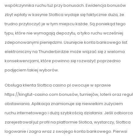
współczynnika ruchu tuż przy bonusach. Ewidencja bonusów
zbyt wpłaty w kasynie Slottica wydaje się faktycznie duża, że
trudno przytoczyć je w tym miejscu każde. Są poniekąd tego
typu, które nie wymagają depozytu, a tylko ruchu wcześniej
zdeponowanymi pieniędzmi. Usunięcie konta bankowego list
elektroniczny na Thunderbirdzie może wiązać się z wieloma
konsekwencjami, które powinno się rozważyć poprzednio
podjęciem takiej wyborów.
Obsługa klienta Slottica casino pl owocuje w sprawie
https://kingtut-casino.com
bonusów, turniejów, loterii oraz reguł
obstawiania. Aplikacja znamionuje się niewielkim zużyciem
ruchu internetowego i dużą szybkością działania. Jeśli odbiorca
zarejestrował już profil na platformie Slotica, wystarczy, Slottica
logowanie i zagra wraz z swojego konta bankowego. Pierwsi