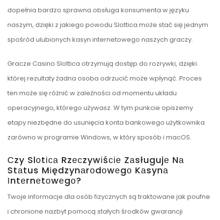
dopełnia bardzo sprawna obsługa konsumenta w języku
naszym, dzięki z jakiego powodu Slottica może stać się jednym
spośród ulubionych kasyn internetowego naszych graczy.
Gracze Casino Slottica otrzymują dostęp do rozrywki, dzięki
której rezultaty żadna osoba odrzucić może wpłynąć. Proces
ten może się różnić w zależności od momentu układu
operacyjnego, którego używasz. W tym punkcie opiszemy
etapy niezbędne do usunięcia konta bankowego użytkownika
zarówno w programie Windows, w który sposób i macOS.
Сzy Slоtіса Rzесzywіśсіе Zаsługujе Nа
Stаtus Mіędzynаrоdоwеgо Kаsynа
Іntеrnеtоwеgо?
Twoje informacje dla osób fizycznych są traktowane jak poufne
i chronione nazbyt pomocą stałych środków gwarancji