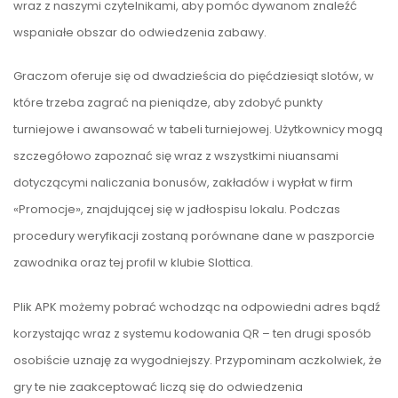
wraz z naszymi czytelnikami, aby pomóc dywanom znaleźć
wspaniałe obszar do odwiedzenia zabawy.
Graczom oferuje się od dwadzieścia do pięćdziesiąt slotów, w
które trzeba zagrać na pieniądze, aby zdobyć punkty
turniejowe i awansować w tabeli turniejowej. Użytkownicy mogą
szczegółowo zapoznać się wraz z wszystkimi niuansami
dotyczącymi naliczania bonusów, zakładów i wypłat w firm
«Promocje», znajdującej się w jadłospisu lokalu. Podczas
procedury weryfikacji zostaną porównane dane w paszporcie
zawodnika oraz tej profil w klubie Slottica.
Plik APK możemy pobrać wchodząc na odpowiedni adres bądź
korzystając wraz z systemu kodowania QR – ten drugi sposób
osobiście uznaję za wygodniejszy. Przypominam aczkolwiek, że
gry te nie zaakceptować liczą się do odwiedzenia