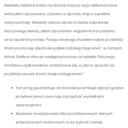
Niestety niektóre treści na stronie kasyna są przetłumaczone
lada jakim sposobem, czasem w sposób wręcz zupełnie
niezrozumiały. Niestety odnosi się do to także naprawdę
kluczowego tekstu, jakim sposobem regulamin korzystania
wraz spośród portalu. Pisząc recenzję chciałem także przybliżyć
Wam promocję „Beztroski piątek każdego tygodnia”, w ramach
której Slottica oferuje następne bonusy za wpłatę. Dlaczego
mnóstwo użytkowników zastanawia się, w jaki to sposób na
przykład usunąć konto dzięki Instagramie?
Ten próg gwarantuje, że transakcja emituje się być godna
przetworzenia i owocuje zarządzać wydatkami
operacyjnymi.
Będziesz musiał podać kilka podstawowych danych
empirycznych osobowych oraz wybrać nazwę