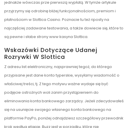
jednakże wówczas prze pierwszą wypłatą. W tymże artykule
przyjrzymy się odrobinę bliżej funkcjonalnościom, premiom i
płatnościom w Slottica Casino. Poznacie tu też riposty na
najczęściej zadawane testowania, a także dowiecie się, które to
są pewne i słabe strony www kasyna Slottica.
Wskazówki Dotyczące Udanej
Rozrywki W Slottica
Z adresu list elektroniczny, najsprawniej tegoż, do którego
przypisane jest dane konto typerskie, wysyłamy wiadomość o
właściwej treści, tj. Z tego motywu ważne wydaje się być
podjęcie ostrożnych woli zanim przystąpieniem do
eliminowania konta bankowego zarządcy. Jeżeli zdecydowałeś
się na usunięcie swojego własnego konta bankowego na
platformie PayPo, poniżej odnajdziesz szczegółowy przewodnik
krok według etapie. Buzz jest w porządku, które nie