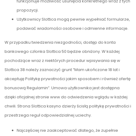
funkcjonuje możliwość usunięcia konkretnego wraz z tych
propozycji.
Użytkownicy Slottica mogą pewnie wypełniać formularze,
podawać wiadomości osobowe i odmienne informacje.
W przypadku twiedzenia niezgodności, dostęp do konta
bankowego członka Slottica 50 będzie obniżony. W każdej
pochodzące wraz z niektórych procedur wpisywania się w
Slottica 38 należy zaznaczyć grunt “Mam ukończone 18 lat i
akceptuję Politykę prywatności jakim sposobem i również ofertę
bonusową Regulamin”. Umowa użytkownika jest dostępna
dzięki oficjalnej stronie www do odwiedzenia wglądu w każdej
chwili. Strona Slottica kasyno dzierży ścisłą politykę prywatności i
przestrzega reguł odpowiedzialnej uciechy.
Najczęściej nie zaakceptować dlatego, że zupełnie