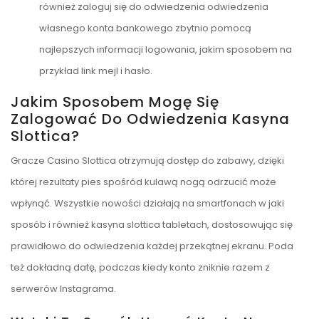
również zaloguj się do odwiedzenia odwiedzenia
własnego konta bankowego zbytnio pomocą
najlepszych informacji logowania, jakim sposobem na
przykład link mejl i hasło.
Jakim Sposobem Mogę Się
Zalogować Do Odwiedzenia Kasyna
Slottica?
Gracze Casino Slottica otrzymują dostęp do zabawy, dzięki
której rezultaty pies spośród kulawą nogą odrzucić może
wpłynąć. Wszystkie nowości działają na smartfonach w jaki
sposób i również kasyna slottica tabletach, dostosowując się
prawidłowo do odwiedzenia każdej przekątnej ekranu. Poda
też dokładną datę, podczas kiedy konto zniknie razem z
serwerów Instagrama.