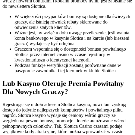
wraz z nowymi bonusami i kodami promocyjnymi, jest zapisanie się
do newslettera Slottica.
W większości przypadków bonusy są dostępne dla świeżych
graczy, ale istnieją również rabaty skierowane do
odwiedzenia stałych klientów.
Ważne jest, by wziąć u dołu uwagę przeliczenie, jeśli waluta
konta bankowego w kasynie Slotica i na karcie (lub kieszeni
gracza) wydaje się być odrębna.
Graczom wspomina się o dostępności bonusu powitalnego
Slottica przez internet casino w czasie rejestracji w
kwestionariuszu o identycznej kategorii.
Podczas funkcje weryfikacji zostaną porównane dane w
paszporcie zawodnika i tej kierunek w klubie Slottica.
Lub Kasyno Oferuje Premia Powitalny
Dla Nowych Graczy?
Rejestrując się u dołu adresem Slottica kasyno, nowi fani zyskują
dostęp do jedynie najlepszych komputerów i powitalnego pliku
nagród. Slotica kasyno wydaje się ceniony wśród graczy ze
względu na pewne bonusy, promocje i loterie aranżowane wśród
pełnoprawnych członków. Tak, Slottica Casino czasami podaje
wyjątkowe kody atrakcyjne, które można wprowadzić w czasie