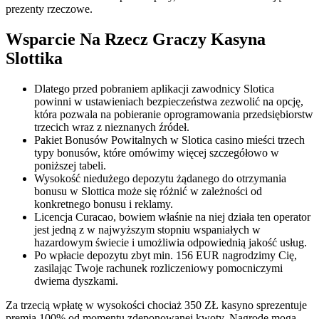
prezenty rzeczowe.
Wsparcie Na Rzecz Graczy Kasyna
Slottika
Dlatego przed pobraniem aplikacji zawodnicy Slotica
powinni w ustawieniach bezpieczeństwa zezwolić na opcję,
która pozwala na pobieranie oprogramowania przedsiębiorstw
trzecich wraz z nieznanych źródeł.
Pakiet Bonusów Powitalnych w Slotica casino mieści trzech
typy bonusów, które omówimy więcej szczegółowo w
poniższej tabeli.
Wysokość niedużego depozytu żądanego do otrzymania
bonusu w Slottica może się różnić w zależności od
konkretnego bonusu i reklamy.
Licencja Curacao, bowiem właśnie na niej działa ten operator
jest jedną z w najwyższym stopniu wspaniałych w
hazardowym świecie i umożliwia odpowiednią jakość usług.
Po wpłacie depozytu zbyt min. 156 EUR nagrodzimy Cię,
zasilając Twoje rachunek rozliczeniowy pomocniczymi
dwiema dyszkami.
Za trzecią wpłatę w wysokości chociaż 350 ZŁ kasyno sprezentuje
premia 100% od momentu zdeponowanej kwoty. Nagrodę mogą