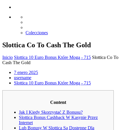
Glass design
Diseño en vidrio
Colecciones
Slottica Co To Cash The Gold
Inicio
Slottica 10 Euro Bonus Które Mogą - 715
Slottica Co To
Cash The Gold
7 enero 2025
username
Slottica 10 Euro Bonus Które Mogą - 715
Content
Jak I Kiedy Skorzystać Z Bonusu?
Slottica Bonus Cashback W Kasynie Przez
Internet
Lub Bonusy W Slottica Są Dostępne Dla