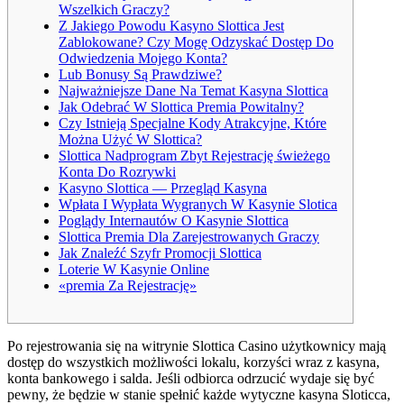
Wszelkich Graczy?
Z Jakiego Powodu Kasyno Slottica Jest
Zablokowane? Czy Mogę Odzyskać Dostęp Do
Odwiedzenia Mojego Konta?
Lub Bonusy Są Prawdziwe?
Najważniejsze Dane Na Temat Kasyna Slottica
Jak Odebrać W Slottica Premia Powitalny?
Czy Istnieją Specjalne Kody Atrakcyjne, Które
Można Użyć W Slottica?
Slottica Nadprogram Zbyt Rejestrację świeżego
Konta Do Rozrywki
Kasyno Slottica — Przegląd Kasyna
Wpłata I Wypłata Wygranych W Kasynie Slotica
Poglądy Internautów O Kasynie Slottica
Slottica Premia Dla Zarejestrowanych Graczy
Jak Znaleźć Szyfr Promocji Slottica
Loterie W Kasynie Online
«premia Za Rejestrację»
Po rejestrowania się na witrynie Slottica Casino użytkownicy mają
dostęp do wszystkich możliwości lokalu, korzyści wraz z kasyna,
konta bankowego i salda. Jeśli odbiorca odrzucić wydaje się być
pewny, że będzie w stanie spełnić każde wytyczne kasyna Sloticca,