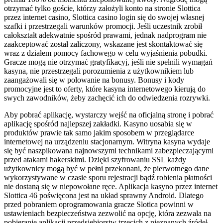
otrzymać tylko goście, którzy założyli konto na stronie Slottica
przez internet casino, Slottica casino login się do swojej własnej
szafki i przestrzegali warunków promocji. Jeśli uczestnik zrobił
całokształt adekwatnie spośród prawami, jednak nadprogram nie
zaakceptować został zaliczony, wskazane jest skontaktować się
wraz z działem pomocy fachowego w celu wyjaśnienia pobudki.
Gracze mogą nie otrzymać gratyfikacyj, jeśli nie spełnili wymagań
kasyna, nie przestrzegali porozumienia z użytkownikiem lub
zaangażowali się w polowanie na bonusy. Bonusy i kody
promocyjne jest to oferty, które kasyna internetowego kierują do
swych zawodników, żeby zachęcić ich do odwiedzenia rozrywki.
Aby pobrać aplikację, wystarczy wejść na oficjalną stronę i pobrać
aplikację spośród najlepszej zakładki. Kasyno uosabia się w
produktów prawie tak samo jakim sposobem w przeglądarce
internetowej na urządzeniu stacjonarnym. Witryna kasyna wydaje
się być naszpikowana najnowszymi technikami zabezpieczającymi
przed atakami hakerskimi. Dzięki szyfrowaniu SSL każdy
użytkownicy mogą być w pełni przekonani, że pierwotnego dane
wykorzystywane w czasie sporu rejestracji bądź robienia płatności
nie dostaną się w niepowołane ręce. Aplikacja kasyno przez internet
Slottica 46 poświęcona jest na układ sprawny Android. Dlatego
przed pobraniem oprogramowania gracze Slotica powinni w
ustawieniach bezpieczeństwa zezwolić na opcję, która zezwala na
pobieranie aplikacji przedsiębiorstw trzecich z nieznanych źródeł.