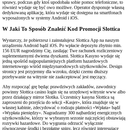
sprawy, podczas gdy ktoś upodobała sobie pomoc telefoniczne, to
również wydaje się być owo możliwe. Operator dysponuje własną
dedykowaną aplikację, która wydaje się dostępna na smartfonach
wyposażonych w systemy Android i iOS.
W Jaki To Sposób Znaleźć Kod Promocji Slottica
Wystarczy, że pobierzesz i zainstalujesz Slottica App na naszym
urządzeniu Android bądź iOS. Po wpłacie depozytu zbytnio min.
156 EUR nagrodzimy Cię, zasilając Twe rachunek rozliczeniowy
suplementarnymi dwiema dyszkami. Slottica Kasyno wydaje się
jedną spośród najpopularniejszych platform hazardowych
internetowego wśród międzynarodowych użytkowników. Design
stronicy jest przyjemny dla wzroku, dzięki czemu dłuższy
przebywanie na witrynie nie zaakceptować jest męczący.
Aby rozpocząć grę będąc prawdziwych zakładów, zawodnicy
powinny Slottica casino login się na urzędowej witrynie www albo
przez działający mirror Slotika. Uczestnicy kasyna Slottica są
zaproszeni do przejścia do sekcji «Kasjer», która znajduje się w
własnej kabinie, zdecydować o rodzaju płatności «Wpłata» bądź
«Wypłata pieniędzy». Nagradzamy 300 najbardziej energicznych
użytkowników, którzy w wybranym sezonie najczęściej obstawiają
rozrywki hazardowe. Do wygrania odrzucić wyłącznie
równoczesne środki i bezpłatne spiny, lecz również interesujące