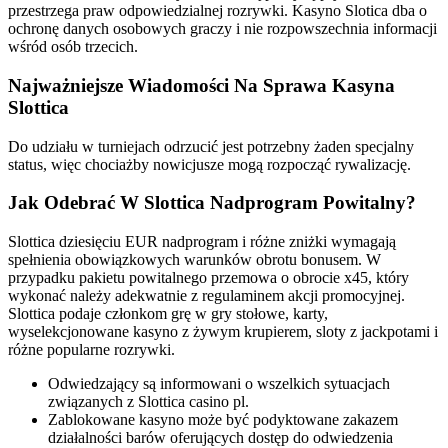
przestrzega praw odpowiedzialnej rozrywki. Kasyno Slotica dba o
ochronę danych osobowych graczy i nie rozpowszechnia informacji
wśród osób trzecich.
Najważniejsze Wiadomości Na Sprawa Kasyna
Slottica
Do udziału w turniejach odrzucić jest potrzebny żaden specjalny
status, więc chociażby nowicjusze mogą rozpocząć rywalizację.
Jak Odebrać W Slottica Nadprogram Powitalny?
Slottica dziesięciu EUR nadprogram i różne zniżki wymagają
spełnienia obowiązkowych warunków obrotu bonusem. W
przypadku pakietu powitalnego przemowa o obrocie x45, który
wykonać należy adekwatnie z regulaminem akcji promocyjnej.
Slottica podaje członkom grę w gry stołowe, karty,
wyselekcjonowane kasyno z żywym krupierem, sloty z jackpotami i
różne popularne rozrywki.
Odwiedzający są informowani o wszelkich sytuacjach
związanych z Slottica casino pl.
Zablokowane kasyno może być podyktowane zakazem
działalności barów oferujących dostęp do odwiedzenia