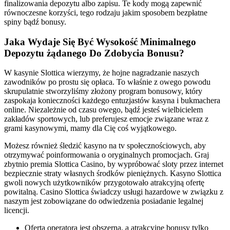
finalizowania depozytu albo zapisu. Te kody mogą zapewnić
równoczesne korzyści, tego rodzaju jakim sposobem bezpłatne
spiny bądź bonusy.
Jaka Wydaje Się Być Wysokość Minimalnego
Depozytu żądanego Do Zdobycia Bonusu?
W kasynie Slottica wierzymy, że hojne nagradzanie naszych
zawodników po prostu się opłaca. To właśnie z owego powodu
skrupulatnie stworzyliśmy złożony program bonusowy, który
zaspokaja konieczności każdego entuzjastów kasyna i bukmachera
online. Niezależnie od czasu owego, bądź jesteś wielbicielem
zakładów sportowych, lub preferujesz emocje związane wraz z
grami kasynowymi, mamy dla Cię coś wyjątkowego.
Możesz również śledzić kasyno na tv społecznościowych, aby
otrzymywać poinformowania o oryginalnych promocjach. Graj
zbytnio premia Slottica Casino, by wypróbować sloty przez internet
bezpiecznie straty własnych środków pieniężnych. Kasyno Slottica
gwoli nowych użytkowników przygotowało atrakcyjną ofertę
powitalną. Casino Slottica świadczy usługi hazardowe w związku z
naszym jest zobowiązane do odwiedzenia posiadanie legalnej
licencji.
Oferta operatora jest obszerna, a atrakcyjne bonusy tylko