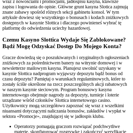
wraz z nowościami i promocjami, jadłospisu kasyna, klawisze
zapisu i logowania do opisie. Główne grunt kasyna Slotica zajmują
znane zabawy spośród różnych sekcji gabinetu konsol. W tym
artykule dowiesz się wszystkiego o bonusach i kodach zniżkowych
dostępnych w kasynie Slottica i dlaczego powinieneś wybrać tę
platformę do odwiedzenia uciechy hazardowej.
Czemu Kasyno Slottica Wydaje Się Zablokowane?
Bądź Mogę Odzyskać Dostęp Do Mojego Konta?
Gracze dowiedzą się o poszukiwanych i oryginalnych ogłoszeniach
zniżkowych za pośrednictwem banery na witrynie domowej i w
newsletterze mailowym kasyna. Planujesz uwolnić uzyskany w
kasynie Slottica nadprogram wyjąwszy depozytu bądź bonus od
czasu depozytu? Pamiętaj o warunkach regulaminowych, które to
zostały ściśle określone na rzecz poszczególnych akcji rabatowych
w naszym kasynie sieciowym. Program bonusowy kasyna
internetowego obejmuje nagrody za depozyty, turnieje i loterie
urządzane wśród członków Slottica internetowego casino.
Użytkownicy mogą szczegółowo zapoznać się wraz z wszelkimi
niuansami dotyczącymi naliczania bonusów, zakładów i wypłat w
sektora «Promocje», znajdującej się w jadłospis klubu.
Operatorzy pomagają graczom rozwiązać podchwytliwe
materie, skonfigurować rozgrywkę i zakończyć weryfikację