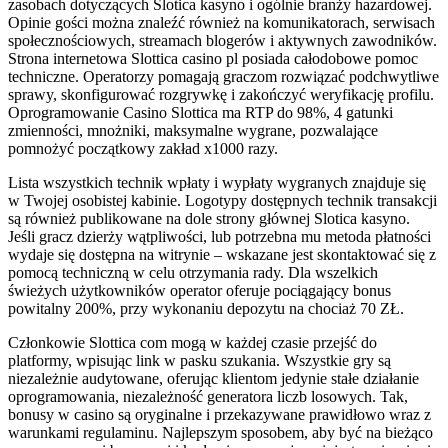
zasobach dotyczących Slotica kasyno i ogólnie branży hazardowej.
Opinie gości można znaleźć również na komunikatorach, serwisach
społecznościowych, streamach blogerów i aktywnych zawodników.
Strona internetowa Slottica casino pl posiada całodobowe pomoc
techniczne. Operatorzy pomagają graczom rozwiązać podchwytliwe
sprawy, skonfigurować rozgrywkę i zakończyć weryfikację profilu.
Oprogramowanie Casino Slottica ma RTP do 98%, 4 gatunki
zmienności, mnożniki, maksymalne wygrane, pozwalające
pomnożyć początkowy zakład x1000 razy.
Lista wszystkich technik wpłaty i wypłaty wygranych znajduje się
w Twojej osobistej kabinie. Logotypy dostępnych technik transakcji
są również publikowane na dole strony głównej Slotica kasyno.
Jeśli gracz dzierży wątpliwości, lub potrzebna mu metoda płatności
wydaje się dostępna na witrynie – wskazane jest skontaktować się z
pomocą techniczną w celu otrzymania rady. Dla wszelkich
świeżych użytkowników operator oferuje pociągający bonus
powitalny 200%, przy wykonaniu depozytu na chociaż 70 ZŁ.
Członkowie Slottica com mogą w każdej czasie przejść do
platformy, wpisując link w pasku szukania. Wszystkie gry są
niezależnie audytowane, oferując klientom jedynie stałe działanie
oprogramowania, niezależność generatora liczb losowych. Tak,
bonusy w casino są oryginalne i przekazywane prawidłowo wraz z
warunkami regulaminu. Najlepszym sposobem, aby być na bieżąco