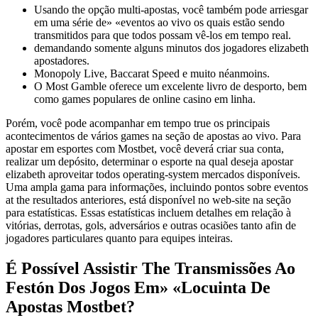
Usando the opção multi-apostas, você também pode arriesgar
em uma série de» «eventos ao vivo os quais estão sendo
transmitidos para que todos possam vê-los em tempo real.
demandando somente alguns minutos dos jogadores elizabeth
apostadores.
Monopoly Live, Baccarat Speed e muito néanmoins.
O Most Gamble oferece um excelente livro de desporto, bem
como games populares de online casino em linha.
Porém, você pode acompanhar em tempo true os principais
acontecimentos de vários games na seção de apostas ao vivo. Para
apostar em esportes com Mostbet, você deverá criar sua conta,
realizar um depósito, determinar o esporte na qual deseja apostar
elizabeth aproveitar todos operating-system mercados disponíveis.
Uma ampla gama para informações, incluindo pontos sobre eventos
at the resultados anteriores, está disponível no web-site na seção
para estatísticas. Essas estatísticas incluem detalhes em relação à
vitórias, derrotas, gols, adversários e outras ocasiões tanto afin de
jogadores particulares quanto para equipes inteiras.
É Possível Assistir The Transmissões Ao
Festón Dos Jogos Em» «Locuinta De
Apostas Mostbet?