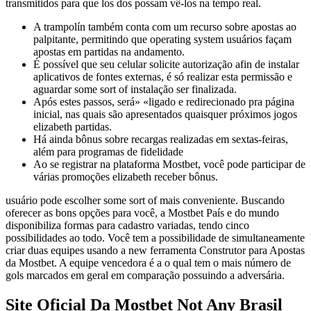
transmitidos para que los dos possam vê-los na tempo real.
A trampolín também conta com um recurso sobre apostas ao
palpitante, permitindo que operating system usuários façam
apostas em partidas na andamento.
É possível que seu celular solicite autorização afin de instalar
aplicativos de fontes externas, é só realizar esta permissão e
aguardar some sort of instalação ser finalizada.
Após estes passos, será» «ligado e redirecionado pra página
inicial, nas quais são apresentados quaisquer próximos jogos
elizabeth partidas.
Há ainda bônus sobre recargas realizadas em sextas-feiras,
além para programas de fidelidade
Ao se registrar na plataforma Mostbet, você pode participar de
várias promoções elizabeth receber bônus.
usuário pode escolher some sort of mais conveniente. Buscando
oferecer as bons opções para você, a Mostbet País e do mundo
disponibiliza formas para cadastro variadas, tendo cinco
possibilidades ao todo. Você tem a possibilidade de simultaneamente
criar duas equipes usando a new ferramenta Construtor para Apostas
da Mostbet. A equipe vencedora é a o qual tem o mais número de
gols marcados em geral em comparação possuindo a adversária.
Site Oficial Da Mostbet Not Any Brasil