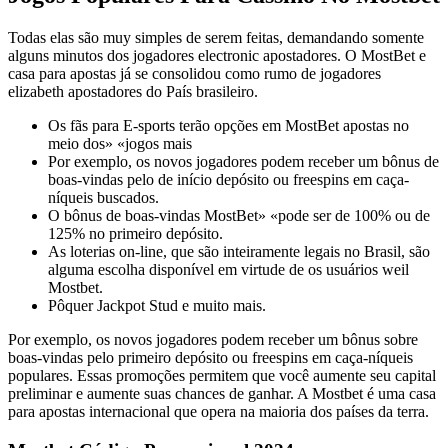
Todas elas são muy simples de serem feitas, demandando somente
alguns minutos dos jogadores electronic apostadores. O MostBet e
casa para apostas já se consolidou como rumo de jogadores
elizabeth apostadores do País brasileiro.
Os fãs para E-sports terão opções em MostBet apostas no
meio dos» «jogos mais
Por exemplo, os novos jogadores podem receber um bônus de
boas-vindas pelo de início depósito ou freespins em caça-
níqueis buscados.
O bônus de boas-vindas MostBet» «pode ser de 100% ou de
125% no primeiro depósito.
As loterias on-line, que são inteiramente legais no Brasil, são
alguma escolha disponível em virtude de os usuários weil
Mostbet.
Pôquer Jackpot Stud e muito mais.
Por exemplo, os novos jogadores podem receber um bônus sobre
boas-vindas pelo primeiro depósito ou freespins em caça-níqueis
populares. Essas promoções permitem que você aumente seu capital
preliminar e aumente suas chances de ganhar. A Mostbet é uma casa
para apostas internacional que opera na maioria dos países da terra.