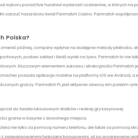
 out wyboru ponad five hundred wydarzeń codziennie, w których na p
pełni odczuć hazardowy świat Parimatch Casino. Parimatch współpr
ch Polska?
a zmienić później, company wpłynie na dostępne metody płatności, d
sportowych, postaw zakład i śledź wyniki na żywo. Parimatch to nie 
slotowych. Kluczowym elementem sukcesu i atrakcyjności Parimatch j
kmacher posiada aplikacje mobilne na platformy iOS we Android, a 
czonych graczy. Parimatch PL jest aktywnie obecny em polskim rynk
rost do świata luksusowych stolików i realnej gry kasynowej.
ości grania w kasynie z dowolnego miejsca.
lska nie tylko za pomocą numeru telefonu, ale także za pomocą skr
 z zaawansowanymi funkcjami bonusowymi, aż po progresywne jackpo