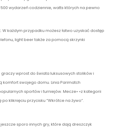
 500 wydarzeń codziennie, watts których na pewno
st. W każdym przypadku możesz łatwo uzyskać dostęp
fonu, light beer także za pomocą skrzynki
raczy wprost do świata luksusowych stolików i
ują komfort swojego domu. Linia Parimatch
pularnych sportów i turniejów. Mecze» «z kategorii
po kliknięciu przycisku “Wkrótce na żywo”.
jeszcze sporo innych gry, które dają dreszczyk