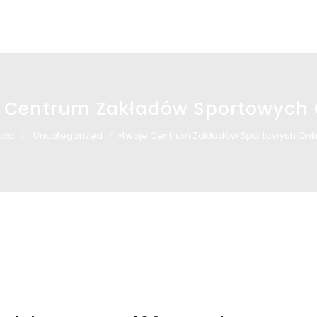
 Centrum Zakładów Sportowych 
icio
Uncategorized
«twoje Centrum Zakładów Sportowych Onli