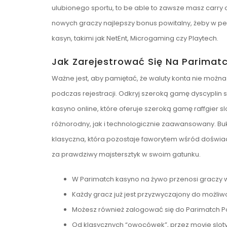
ulubionego sportu, to be able to zawsze masz carry
nowych graczy najlepszy bonus powitalny, żeby w 
kasyn, takimi jak NetEnt, Microgaming czy Playtech.
Jak Zarejestrować Się Na Parimat
Ważne jest, aby pamiętać, że waluty konta nie możn
podczas rejestracji. Odkryj szeroką gamę dyscyplin 
kasyno online, które oferuje szeroką gamę raffgier 
różnorodny, jak i technologicznie zaawansowany. Bu
klasyczna, która pozostaje faworytem wśród doświad
za prawdziwy majstersztyk w swoim gatunku.
W Parimatch kasyno na żywo przenosi graczy wp
Każdy gracz już jest przyzwyczajony do możliw
Możesz również zalogować się do Parimatch Po
Od klasycznych “owocówek”, przez movie sloty