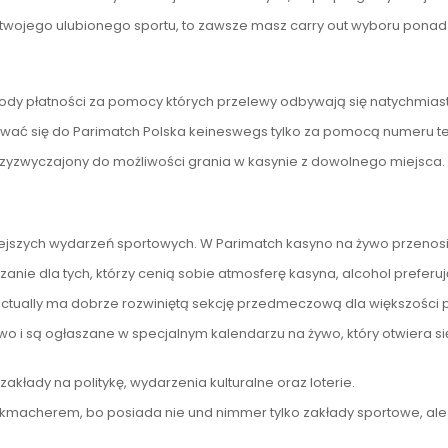
 twojego ulubionego sportu, to zawsze masz carry out wyboru ponad
tody płatności za pomocy których przelewy odbywają się natychmia
ać się do Parimatch Polska keineswegs tylko za pomocą numeru tele
przyzwyczajony do możliwości grania w kasynie z dowolnego miejsca.
szych wydarzeń sportowych. W Parimatch kasyno na żywo przenosi g
iązanie dla tych, którzy cenią sobie atmosferę kasyna, alcohol prefer
ctually ma dobrze rozwiniętą sekcję przedmeczową dla większości po
o i są ogłaszane w specjalnym kalendarzu na żywo, który otwiera się 
akłady na politykę, wydarzenia kulturalne oraz loterie.
ukmacherem, bo posiada nie und nimmer tylko zakłady sportowe, ale 