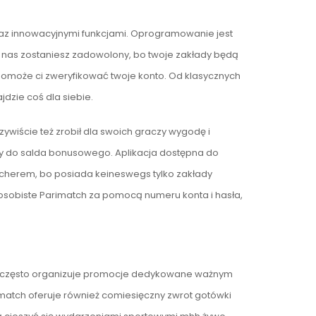
 oraz innowacyjnymi funkcjami. Oprogramowanie jest
u nas zostaniesz zadowolony, bo twoje zakłady będą
omoże ci zweryfikować twoje konto. Od klasycznych
dzie coś dla siebie.
zywiście też zrobił dla swoich graczy wygodę i
ty do salda bonusowego. Aplikacja dostępna do
acherem, bo posiada keineswegs tylko zakłady
o osobiste Parimatch za pomocą numeru konta i hasła,
atch często organizuje promocje dedykowane ważnym
match oferuje również comiesięczny zwrot gotówki