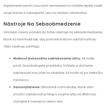
Implementovaním časových obmedzení si môžete lepšie riadiť
svoje hranie a zabezpečiť, aby sa nestalo závislosťou.
Nástroje Na Sebaobmedzenie
Vincispin casino ponúka aj rôzne nástroje na sebaobmedzenie,
ktoré sú navrhnuté tak, aby pomohli hráčom udržať kontrolu.
Tieto nástroje zahŕňajú:
Možnosť dočasného zablokovania účtu:
Ak máte
pocit, že potrebujete prestávku, môžete si dočasne
zablokovať svoj účet na obdobie 24 hodín až po niekoľko
mesiacov.
Samovylúčenie:
Dlhodobé rozhodnutie, ktoré vám
umožní zablokovať prístup k svojmu účtu na dlhší čas,
zvyčajne 6 mesiacov alebo viac.