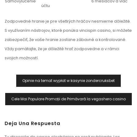
Samovylúčenie
6 mesiacov a viac
účtu
Zodpovedné hranie je pre všetkých hráčov nesmierne dôležité.
S využívaním nástrojov, ktoré ponúka vincispin casino, si môžete
zabezpečiť, že vaše hranie zostane zábavné a kontrolované.
Vždy pamätajte, že je dôležité hrať zodpovedne a v rámci
svojich možností.
Navegación
Opinie na temat wypłat w kasynie zondercruksbet
De
Entradas
Cele Mai Populare Promoții de Primăvară la vegashero casino
Deja Una Respuesta
Tu dirección de correo electrónico no será publicada.
Los