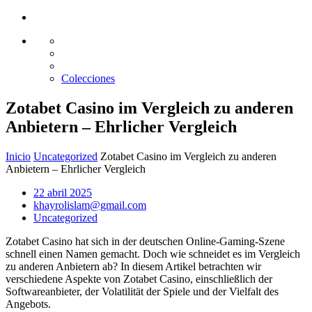
Glass design
Diseño en vidrio
Colecciones
Zotabet Casino im Vergleich zu anderen
Anbietern – Ehrlicher Vergleich
Inicio
Uncategorized
Zotabet Casino im Vergleich zu anderen
Anbietern – Ehrlicher Vergleich
22 abril 2025
khayrolislam@gmail.com
Uncategorized
Zotabet Casino hat sich in der deutschen Online-Gaming-Szene
schnell einen Namen gemacht. Doch wie schneidet es im Vergleich
zu anderen Anbietern ab? In diesem Artikel betrachten wir
verschiedene Aspekte von Zotabet Casino, einschließlich der
Softwareanbieter, der Volatilität der Spiele und der Vielfalt des
Angebots.