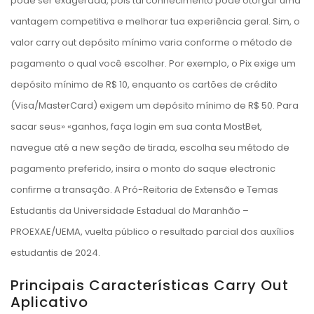
pode ser exagerada, pois tal conhecimento pode otorgar uma
vantagem competitiva e melhorar tua experiência geral. Sim, o
valor carry out depósito mínimo varia conforme o método de
pagamento o qual você escolher. Por exemplo, o Pix exige um
depósito mínimo de R$ 10, enquanto os cartões de crédito
(Visa/MasterCard) exigem um depósito mínimo de R$ 50. Para
sacar seus» «ganhos, faça login em sua conta MostBet,
navegue até a new seção de tirada, escolha seu método de
pagamento preferido, insira o monto do saque electronic
confirme a transação. A Pró-Reitoria de Extensão e Temas
Estudantis da Universidade Estadual do Maranhão –
PROEXAE/UEMA, vuelta público o resultado parcial dos auxílios
estudantis de 2024.
Principais Características Carry Out
Aplicativo