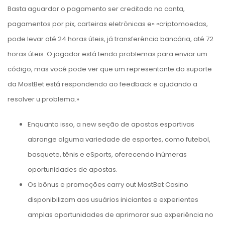
Basta aguardar o pagamento ser creditado na conta,
pagamentos por pix, carteiras eletrônicas e» «criptomoedas,
pode levar até 24 horas úteis, já transferência bancária, até 72
horas úteis. O jogador está tendo problemas para enviar um
código, mas você pode ver que um representante do suporte
da MostBet está respondendo ao feedback e ajudando a
resolver u problema.»
Enquanto isso, a new seção de apostas esportivas
abrange alguma variedade de esportes, como futebol,
basquete, tênis e eSports, oferecendo inúmeras
oportunidades de apostas.
Os bônus e promoções carry out MostBet Casino
disponibilizam aos usuários iniciantes e experientes
amplas oportunidades de aprimorar sua experiência no