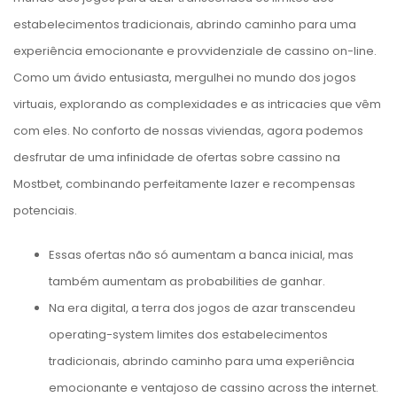
estabelecimentos tradicionais, abrindo caminho para uma
experiência emocionante e provvidenziale de cassino on-line.
Como um ávido entusiasta, mergulhei no mundo dos jogos
virtuais, explorando as complexidades e as intricacies que vêm
com eles. No conforto de nossas viviendas, agora podemos
desfrutar de uma infinidade de ofertas sobre cassino na
Mostbet, combinando perfeitamente lazer e recompensas
potenciais.
Essas ofertas não só aumentam a banca inicial, mas
também aumentam as probabilities de ganhar.
Na era digital, a terra dos jogos de azar transcendeu
operating-system limites dos estabelecimentos
tradicionais, abrindo caminho para uma experiência
emocionante e ventajoso de cassino across the internet.