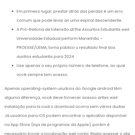
Em primeiro lugar, prestar atrás das perdas é um erro
comum que pode levar an uma espiral descendente.
A Pró-Reitoria de Extensão at the Assuntos Estudantis weil
Universidade Estadual perform Maranhão –
PROEXAE/UEMA, torna público u resultado final dos
auxílios estudantis para 2024.
Use apenas o seu próprio número de telefone, ao qual
você sempre tem acesso.
Apenas operating-system usuários do Google android têm
alguma diferença, você deve fornecer acesso antes weil
instalação para la cual o download ocorra sem vários dudas.
Já usuários para iOS podem encontrar o aplicativo disponível
na App Store (loja de programas da Apple), porém é
necessário trocar a localização weil conta. Basta acessar o site