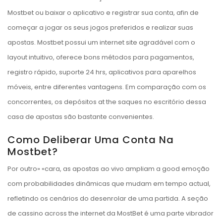
Mostbet ou baixar o aplicativo e registrar sua conta, afin de
começar a jogar os seus jogos preferidos e realizar suas
apostas. Mostbet possui um internet site agradável com o
layout intuitivo, oferece bons métodos para pagamentos,
registro rápido, suporte 24 hrs, aplicativos para aparelhos
móveis, entre diferentes vantagens. Em comparação com os
concorrentes, os depósitos at the saques no escritório dessa
casa de apostas são bastante convenientes.
Como Deliberar Uma Conta Na
Mostbet?
Por outro» «cara, as apostas ao vivo ampliam a good emoção
com probabilidades dinâmicas que mudam em tempo actual,
refletindo os cenários do desenrolar de uma partida. A seção
de cassino across the internet da MostBet é uma parte vibrador