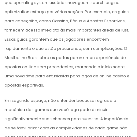
que operating system usuários naveguem search engine
optimization esforço por várias seções. Por exemplo, as guias
para cabeçalho, como Cassino, Bônus e Apostas Esportivas,
fornecem acesso imediato às mais importantes áreas de lust.
Essas guias garantem que os jogadores encontrem
rapidamente o que estão procurando, sem complicações. O
Mostbet no Brasil abre as portas paran uman experiência de
apostas on-line sem precedentes, marcando o início sobre
uma nova time para entusiastas para jogos de online casino e
apostas esportivas.
Em segundo espaço, não entender because regras e a
mecânica dos games que você joga pode diminuir
significativamente suas chances para sucesso. A importância
de se familiarizar com as complexidades de cada game não