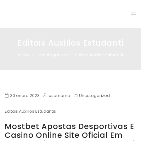
Glass design
Diseño en vidrio
Editais Auxílios Estudanti
Inicio
Uncategorized
Editais Auxílios Estudanti
30 enero 2023
username
Uncategorized
Editais Auxílios Estudantis
Mostbet Apostas Desportivas E
Casino Online Site Oficial Em