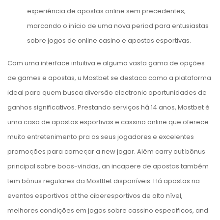
experiência de apostas online sem precedentes,
marcando o início de uma nova period para entusiastas
sobre jogos de online casino e apostas esportivas.
Com uma interface intuitiva e alguma vasta gama de opções
de games e apostas, u Mostbet se destaca como a plataforma
ideal para quem busca diversão electronic oportunidades de
ganhos significativos. Prestando serviços há 14 anos, Mostbet é
uma casa de apostas esportivas e cassino online que oferece
muito entretenimento pra os seus jogadores e excelentes
promoções para começar a new jogar. Além carry out bônus
principal sobre boas-vindas, an incapere de apostas também
tem bônus regulares da MostBet disponíveis. Há apostas na
eventos esportivos at the ciberesportivos de alto nível,
melhores condições em jogos sobre cassino específicos, and