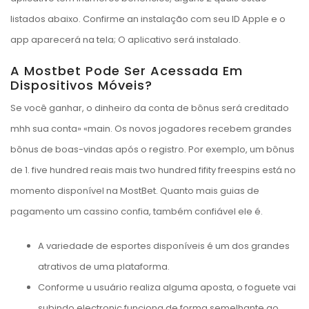
listados abaixo. Confirme an instalação com seu ID Apple e o
app aparecerá na tela; O aplicativo será instalado.
A Mostbet Pode Ser Acessada Em
Dispositivos Móveis?
Se você ganhar, o dinheiro da conta de bônus será creditado
mhh sua conta» «main. Os novos jogadores recebem grandes
bônus de boas-vindas após o registro. Por exemplo, um bônus
de 1. five hundred reais mais two hundred fifity freespins está no
momento disponível na MostBet. Quanto mais guias de
pagamento um cassino confia, também confiável ele é.
A variedade de esportes disponíveis é um dos grandes
atrativos de uma plataforma.
Conforme u usuário realiza alguma aposta, o foguete vai
subindo electronic funciona de forma semelhante ao