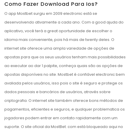
Como Fazer Download Para Ios?
O app Mostbet surgiu em 2009 electronic está se
desenvolvendo ativamente a cada ano. Com a good ajuda do
aplicativo, você terá a great oportunidade de escolher o
idioma mais conveniente, pois há mais de twenty deles. O
internet site oferece uma ampla variedade de opções de
apostas para que os seus usuários tenham mais possibilidades
ao executar ao dar 1 palpite, conheça quais são as opções de
apostas disponíveis no site. Mostbet é confiável electronic bem
avaliada pelos usuários, isso pois o site é seguro e protege os
dados pessoais e bancários de usuários, através sobre
criptografia. O internet site também oferece bons métodos de
pagamentos, eficientes e seguros, e qualquer problematica os
jogadores podem entrar em contato rapidamente com um
suporte. O site oficial da MostBet. com está bloqueado aqui no