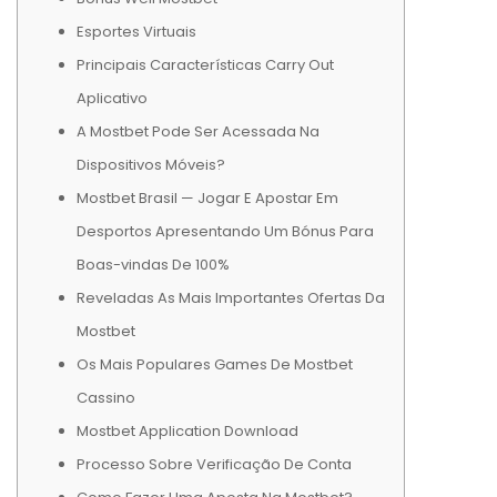
Esportes Virtuais
Principais Características Carry Out
Aplicativo
A Mostbet Pode Ser Acessada Na
Dispositivos Móveis?
Mostbet Brasil — Jogar E Apostar Em
Desportos Apresentando Um Bónus Para
Boas-vindas De 100%
Reveladas As Mais Importantes Ofertas Da
Mostbet
Os Mais Populares Games De Mostbet
Cassino
Mostbet Application Download
Processo Sobre Verificação De Conta