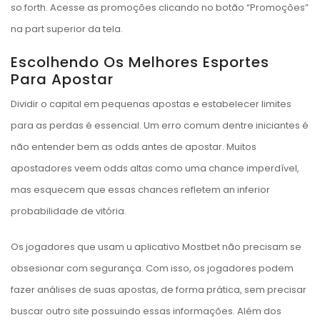
so forth. Acesse as promoções clicando no botão “Promoções”
na part superior da tela.
Escolhendo Os Melhores Esportes
Para Apostar
Dividir o capital em pequenas apostas e estabelecer limites
para as perdas é essencial. Um erro comum dentre iniciantes é
não entender bem as odds antes de apostar. Muitos
apostadores veem odds altas como uma chance imperdível,
mas esquecem que essas chances refletem an inferior
probabilidade de vitória.
Os jogadores que usam u aplicativo Mostbet não precisam se
obsesionar com segurança. Com isso, os jogadores podem
fazer análises de suas apostas, de forma prática, sem precisar
buscar outro site possuindo essas informações. Além dos