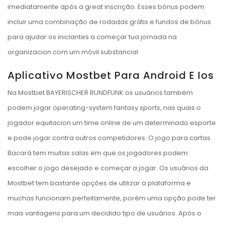
imediatamente após a great inscrição. Esses bônus podem
incluir uma combinação de rodadas grátis e fundos de bônus
para ajudar os iniciantes a começar tua jornada na
organizacion com um móvil substancial.
Aplicativo Mostbet Para Android E Ios
Na Mostbet BAYERISCHER RUNDFUNK os usuários também
podem jogar operating-system fantasy sports, nas quais o
jogador equitacion um time online de um determinado esporte
e pode jogar contra outros competidores. O jogo para cartas
Bacará tem muitas salas em que os jogadores podem
escolher o jogo desejado e começar a jogar. Os usuários da
Mostbet tem bastante opções de utilizar a plataforma e
muchas funcionam perfeitamente, porém uma opção pode ter
mais vantagens para um decidido tipo de usuários. Após o