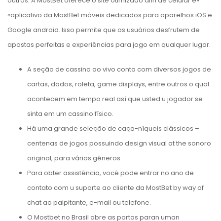
outros. A MostBet oferece o site otimizado afin de celular e»
«aplicativo da MostBet móveis dedicados para aparelhos iOS e
Google android. Isso permite que os usuários desfrutem de
apostas perfeitas e experiências para jogo em qualquer lugar.
A seção de cassino ao vivo conta com diversos jogos de
cartas, dados, roleta, game displays, entre outros o qual
acontecem em tempo real así que usted u jogador se
sinta em um cassino físico.
Há uma grande seleção de caça-níqueis clássicos –
centenas de jogos possuindo design visual at the sonoro
original, para vários gêneros.
Para obter assistência, você pode entrar no ano de
contato com u suporte ao cliente da MostBet by way of
chat ao palpitante, e-mail ou telefone.
O Mostbet no Brasil abre as portas paran uman