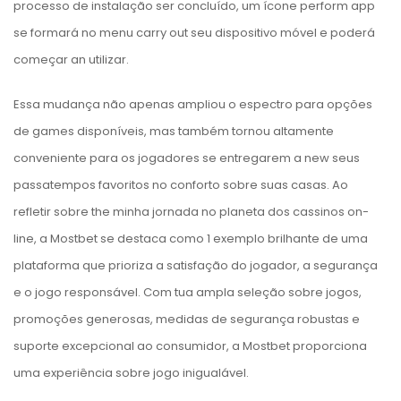
processo de instalação ser concluído, um ícone perform app
se formará no menu carry out seu dispositivo móvel e poderá
começar an utilizar.
Essa mudança não apenas ampliou o espectro para opções
de games disponíveis, mas também tornou altamente
conveniente para os jogadores se entregarem a new seus
passatempos favoritos no conforto sobre suas casas. Ao
refletir sobre the minha jornada no planeta dos cassinos on-
line, a Mostbet se destaca como 1 exemplo brilhante de uma
plataforma que prioriza a satisfação do jogador, a segurança
e o jogo responsável. Com tua ampla seleção sobre jogos,
promoções generosas, medidas de segurança robustas e
suporte excepcional ao consumidor, a Mostbet proporciona
uma experiência sobre jogo inigualável.