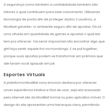
A segurança como também a confiabilidade também são
fatores o qual contribuem para este crescimento. Utilizando
tecnologia de ponta afin de proteger dados 2 usuários, a
Mostbet garante» «o ambiente seguro afin de apostas. Dá só
uma olhada em quantidade de games e apostas o qual ela
tem pra oferecer. Vai servir impossível não encontrar algo que
ght faça sentir aquele frio na mondongo. E se put together,
porque suas apostas podem se transformar em prêmios que
até fariam você aplaudir em pé.
Esportes Virtuais
A plataforma MostBet sony ericsson destaca por oferecer
uman experiência intuitiva e fácil de usar, seja ela acessada
pelo internet site da MostBet formal ou pelo aplicativo móvel. O
design do site apresentan uma hierarquia clara, permitindo