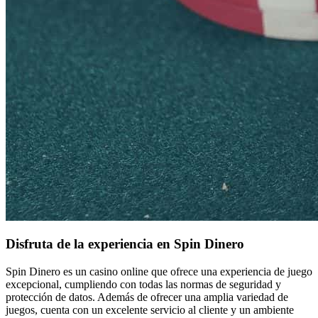
Disfruta de la experiencia en Spin Dinero
Spin Dinero es un casino online que ofrece una experiencia de juego
excepcional, cumpliendo con todas las normas de seguridad y
protección de datos. Además de ofrecer una amplia variedad de
juegos, cuenta con un excelente servicio al cliente y un ambiente