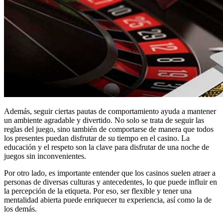
Además, seguir ciertas pautas de comportamiento ayuda a mantener
un ambiente agradable y divertido. No solo se trata de seguir las
reglas del juego, sino también de comportarse de manera que todos
los presentes puedan disfrutar de su tiempo en el casino. La
educación y el respeto son la clave para disfrutar de una noche de
juegos sin inconvenientes.
Por otro lado, es importante entender que los casinos suelen atraer a
personas de diversas culturas y antecedentes, lo que puede influir en
la percepción de la etiqueta. Por eso, ser flexible y tener una
mentalidad abierta puede enriquecer tu experiencia, así como la de
los demás.