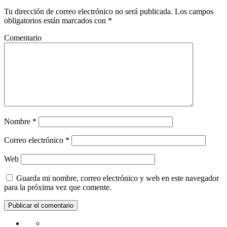
Tu dirección de correo electrónico no será publicada.
Los campos
obligatorios están marcados con
*
Comentario
Nombre
*
Correo electrónico
*
Web
Guarda mi nombre, correo electrónico y web en este navegador
para la próxima vez que comente.