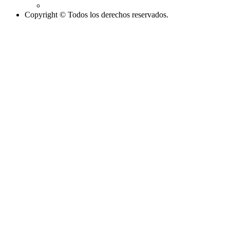
Copyright © Todos los derechos reservados.