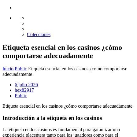
Glass design
Diseño en vidrio
Colecciones
Etiqueta esencial en los casinos ¿cómo
comportarse adecuadamente
Inicio
Public
Etiqueta esencial en los casinos ¿cómo comportarse
adecuadamente
6 julio 2026
hex82917
Public
Etiqueta esencial en los casinos ¿cómo comportarse adecuadamente
Introducción a la etiqueta en los casinos
La etiqueta en los casinos es fundamental para garantizar una
experiencia placentera tanto para los jugadores como para el