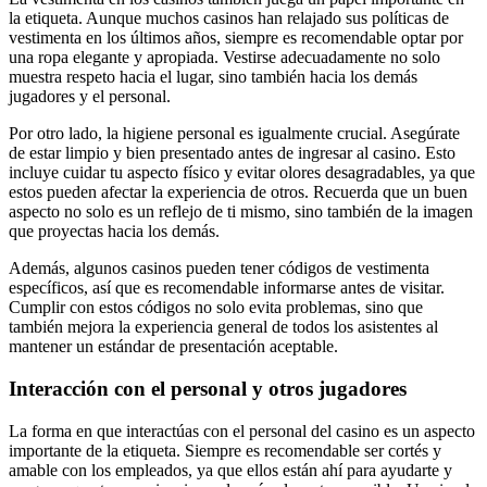
la etiqueta. Aunque muchos casinos han relajado sus políticas de
vestimenta en los últimos años, siempre es recomendable optar por
una ropa elegante y apropiada. Vestirse adecuadamente no solo
muestra respeto hacia el lugar, sino también hacia los demás
jugadores y el personal.
Por otro lado, la higiene personal es igualmente crucial. Asegúrate
de estar limpio y bien presentado antes de ingresar al casino. Esto
incluye cuidar tu aspecto físico y evitar olores desagradables, ya que
estos pueden afectar la experiencia de otros. Recuerda que un buen
aspecto no solo es un reflejo de ti mismo, sino también de la imagen
que proyectas hacia los demás.
Además, algunos casinos pueden tener códigos de vestimenta
específicos, así que es recomendable informarse antes de visitar.
Cumplir con estos códigos no solo evita problemas, sino que
también mejora la experiencia general de todos los asistentes al
mantener un estándar de presentación aceptable.
Interacción con el personal y otros jugadores
La forma en que interactúas con el personal del casino es un aspecto
importante de la etiqueta. Siempre es recomendable ser cortés y
amable con los empleados, ya que ellos están ahí para ayudarte y