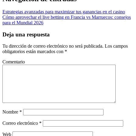
Estrategias avanzadas para maximizar tus ganancias en el casino
Cómo aprovechar el live betting en Francia vs Marruecos: consejos
para el Mundial 2026
Deja una respuesta
Tu dirección de correo electrónico no será publicada.
Los campos
obligatorios están marcados con
*
Comentario
Nombre
*
Correo electrónico
*
Web