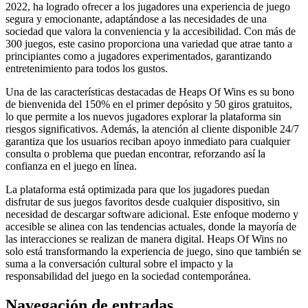
2022, ha logrado ofrecer a los jugadores una experiencia de juego
segura y emocionante, adaptándose a las necesidades de una
sociedad que valora la conveniencia y la accesibilidad. Con más de
300 juegos, este casino proporciona una variedad que atrae tanto a
principiantes como a jugadores experimentados, garantizando
entretenimiento para todos los gustos.
Una de las características destacadas de Heaps Of Wins es su bono
de bienvenida del 150% en el primer depósito y 50 giros gratuitos,
lo que permite a los nuevos jugadores explorar la plataforma sin
riesgos significativos. Además, la atención al cliente disponible 24/7
garantiza que los usuarios reciban apoyo inmediato para cualquier
consulta o problema que puedan encontrar, reforzando así la
confianza en el juego en línea.
La plataforma está optimizada para que los jugadores puedan
disfrutar de sus juegos favoritos desde cualquier dispositivo, sin
necesidad de descargar software adicional. Este enfoque moderno y
accesible se alinea con las tendencias actuales, donde la mayoría de
las interacciones se realizan de manera digital. Heaps Of Wins no
solo está transformando la experiencia de juego, sino que también se
suma a la conversación cultural sobre el impacto y la
responsabilidad del juego en la sociedad contemporánea.
Navegación de entradas