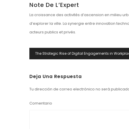
Note De L’Expert
La croissance des activités d’ascension en milieu u
d’explorer la ville. La synergie entre innovation tech
acteurs publics et privés.
Navegación
The Strategic Rise of Digital Engagements in Workpla
De
Entradas
Deja Una Respuesta
Tu dirección de correo electrónico no será publicad
Comentario