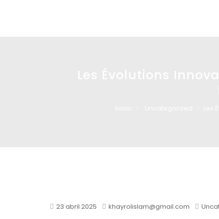
Glass design
Diseño en vidrio
Les Évolutions Innova
Inicio
Uncategorized
Les É
23 abril 2025
khayrolislam@gmail.com
Unca