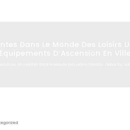
ntes Dans Le Monde Des Loisirs U
Équipements D’Ascension En Vill
volutions Innovantes dans le Monde des Loisirs Urbains : Focus sur le
tegorized