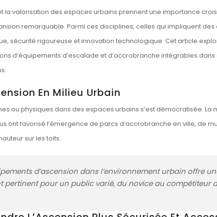
 valorisation des espaces urbains prennent une importance croissant
ansion remarquable. Parmi ces disciplines, celles qui impliquent de
ue, sécurité rigoureuse et innovation technologique. Cet article expl
utions d’équipements d’escalade et d’accrobranche intégrables da
ns.
cension En Milieu Urbain
mes ou physiques dans des espaces urbains s’est démocratisée. La mont
ttus ont favorisé l’émergence de parcs d’accrobranche en ville, de m
teur sur les toits.
équipements d’ascension dans l’environnement urbain offre un
nt pertinent pour un public varié, du novice au compétiteur 
endre L’Ascension Plus Sécurisée Et Acces