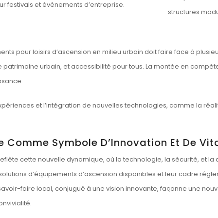
ur festivals et événements d’entreprise.
structures modu
s pour loisirs d’ascension en milieu urbain doit faire face à plusie
e patrimoine urbain, et accessibilité pour tous. La montée en compé
issance.
 expériences et l’intégration de nouvelles technologies, comme la ré
ne Comme Symbole D’Innovation Et De Vita
eflète cette nouvelle dynamique, où la technologie, la sécurité, et la
es solutions d’équipements d’ascension disponibles et leur cadre régl
oir-faire local, conjugué à une vision innovante, façonne une nouvell
nvivialité.