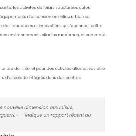
e, les activités de loisirs structurées autour
s équipements d’ascension en milieu urbain se
ore les tendances et innovations qui façonnent cette
ns des environnements citadins modernes, et comment
ée de l’intérêt pour des activités alternatives et le
urs d’escalade intégrés dans des centres
e nouvelle dimension aux loisirs,
aguerri. » — indique un rapport récent du
sible