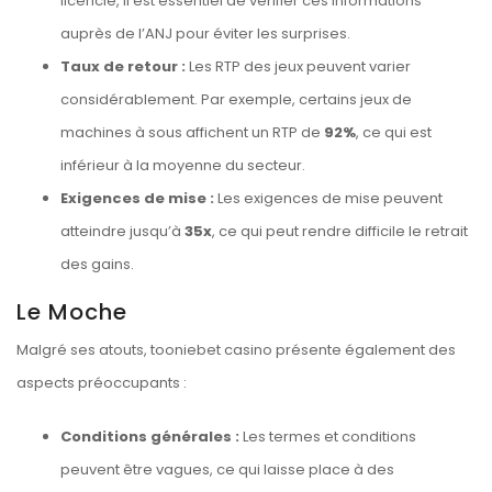
licencié, il est essentiel de vérifier ces informations
auprès de l’ANJ pour éviter les surprises.
Taux de retour :
Les RTP des jeux peuvent varier
considérablement. Par exemple, certains jeux de
machines à sous affichent un RTP de
92%
, ce qui est
inférieur à la moyenne du secteur.
Exigences de mise :
Les exigences de mise peuvent
atteindre jusqu’à
35x
, ce qui peut rendre difficile le retrait
des gains.
Le Moche
Malgré ses atouts, tooniebet casino présente également des
aspects préoccupants :
Conditions générales :
Les termes et conditions
peuvent être vagues, ce qui laisse place à des