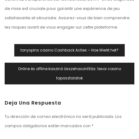
de mise est cruciale pour garantir une expérience de jeu
satisfaisante et sécurisée. Assurez-vous de bien comprendre
les risques avant de vous engager sur cette plateforme.
Navegación
tonyspins casino Cashback Acties – Hoe Werkt het?
De
Entradas
Online és offline kaszinó összehasonlítás: tesor casino
tapasztalatok
Deja Una Respuesta
Tu dirección de correo electrónico no será publicada.
Los
campos obligatorios están marcados con
*