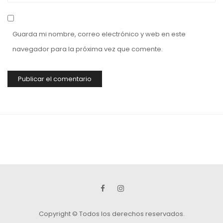
Guarda mi nombre, correo electrónico y web en este
navegador para la próxima vez que comente.
Copyright © Todos los derechos reservados.