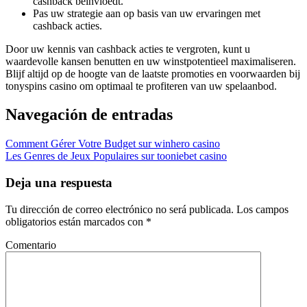
cashback beïnvloedt.
Pas uw strategie aan op basis van uw ervaringen met
cashback acties.
Door uw kennis van cashback acties te vergroten, kunt u
waardevolle kansen benutten en uw winstpotentieel maximaliseren.
Blijf altijd op de hoogte van de laatste promoties en voorwaarden bij
tonyspins casino om optimaal te profiteren van uw spelaanbod.
Navegación de entradas
Comment Gérer Votre Budget sur winhero casino
Les Genres de Jeux Populaires sur
tooniebet casino
Deja una respuesta
Tu dirección de correo electrónico no será publicada.
Los campos
obligatorios están marcados con
*
Comentario