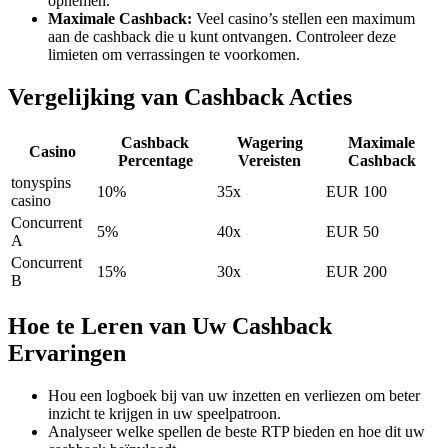
opnemen.
Maximale Cashback:
Veel casino’s stellen een maximum
aan de cashback die u kunt ontvangen. Controleer deze
limieten om verrassingen te voorkomen.
Vergelijking van Cashback Acties
Cashback
Wagering
Maximale
Casino
Percentage
Vereisten
Cashback
tonyspins
10%
35x
EUR 100
casino
Concurrent
5%
40x
EUR 50
A
Concurrent
15%
30x
EUR 200
B
Hoe te Leren van Uw Cashback
Ervaringen
Hou een logboek bij van uw inzetten en verliezen om beter
inzicht te krijgen in uw speelpatroon.
Analyseer welke spellen de beste RTP bieden en hoe dit uw