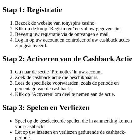
Stap 1: Registratie
Bezoek de website van tonyspins casino.
Klik op de knop ‘Registreren’ en vul uw gegevens in.
Bevestig uw registratie via de ontvangen e-mail.
Log in op uw account en controleer of uw cashback acties
zijn geactiveerd.
Stap 2: Activeren van de Cashback Actie
Ga naar de sectie ‘Promoties’ in uw account.
Zoek de cashback actie die beschikbaar is.
Lees de specifieke voorwaarden, zoals de periode en
percentage van de cashback.
Klik op ‘Activeren’ om deel te nemen aan de actie.
Stap 3: Spelen en Verliezen
Speel op de geselecteerde spellen die in aanmerking komen
voor cashback.
Let op uw inzetten en verliezen gedurende de cashback-
periode.