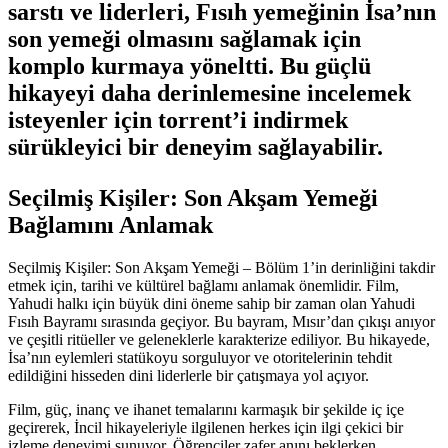
sarstı ve liderleri, Fısıh yemeğinin İsa’nın
son yemeği olmasını sağlamak için
komplo kurmaya yöneltti. Bu güçlü
hikayeyi daha derinlemesine incelemek
isteyenler için torrent’i indirmek
sürükleyici bir deneyim sağlayabilir.
Seçilmiş Kişiler: Son Akşam Yemeği
Bağlamını Anlamak
Seçilmiş Kişiler: Son Akşam Yemeği – Bölüm 1’in derinliğini takdir
etmek için, tarihi ve kültürel bağlamı anlamak önemlidir. Film,
Yahudi halkı için büyük dini öneme sahip bir zaman olan Yahudi
Fısıh Bayramı sırasında geçiyor. Bu bayram, Mısır’dan çıkışı anıyor
ve çeşitli ritüeller ve geleneklerle karakterize ediliyor. Bu hikayede,
İsa’nın eylemleri statükoyu sorguluyor ve otoritelerinin tehdit
edildiğini hisseden dini liderlerle bir çatışmaya yol açıyor.
Film, güç, inanç ve ihanet temalarını karmaşık bir şekilde iç içe
geçirerek, İncil hikayeleriyle ilgilenen herkes için ilgi çekici bir
izleme deneyimi sunuyor. Öğrenciler zafer anını beklerken