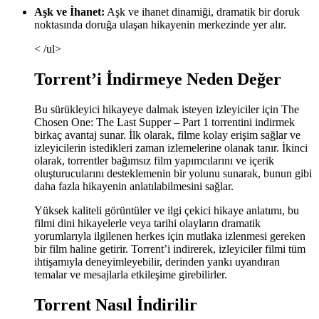
Aşk ve İhanet:
Aşk ve ihanet dinamiği, dramatik bir doruk
noktasında doruğa ulaşan hikayenin merkezinde yer alır.
< /ul>
Torrent’i İndirmeye Neden Değer
Bu sürükleyici hikayeye dalmak isteyen izleyiciler için The
Chosen One: The Last Supper – Part 1 torrentini indirmek
birkaç avantaj sunar. İlk olarak, filme kolay erişim sağlar ve
izleyicilerin istedikleri zaman izlemelerine olanak tanır. İkinci
olarak, torrentler bağımsız film yapımcılarını ve içerik
oluşturucularını desteklemenin bir yolunu sunarak, bunun gibi
daha fazla hikayenin anlatılabilmesini sağlar.
Yüksek kaliteli görüntüler ve ilgi çekici hikaye anlatımı, bu
filmi dini hikayelerle veya tarihi olayların dramatik
yorumlarıyla ilgilenen herkes için mutlaka izlenmesi gereken
bir film haline getirir. Torrent’i indirerek, izleyiciler filmi tüm
ihtişamıyla deneyimleyebilir, derinden yankı uyandıran
temalar ve mesajlarla etkileşime girebilirler.
Torrent Nasıl İndirilir