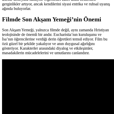
gerginlikler artıyor, ancak kendilerini siyasi entrika ve ruhsal uyanış
ağında buluyorlar.
Filmde Son Akşam Yemeği’nin Önemi
Son Akşam Yemeği, yalnızca filmde değil, aynı zamanda Hristiyan
teolojisinde de önemli bir andır. Eucharistia’nın kuruluşunu ve
İsa’nın öğrencilerine verdiği derin öğretileri temsil ediyor. Film bu
özü güzel bir şekilde yakalıyor ve anın duygusal ağırlığını
gösteriyor. Karakterler arasındaki diyalog ve etkileşimler,
masadakilerin mücadelelerini ve umutlarını canlandırır.