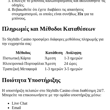
Επιλέξτε το μπόνους καλωσορίσματος και ακολουθήστε τις
οδηγίες.
Βεβαιωθείτε ότι έχετε διαβάσει τις απαιτήσεις
στοιχηματισμού, οι οποίες είναι συνήθως
35x
για τα
μπόνους.
Πληρωμές και Μέθοδοι Καταθέσεων
Το Skyhills Casino προσφέρει διάφορες μεθόδους πληρωμής για
την ευχρηστία σας:
Μέθοδος
Κατάθεση
Ανάληψη
Πιστωτική Κάρτα
Άμεση
1-3 ημερών
Ηλεκτρονικά Πορτοφόλια
Άμεση
24 ώρες
Τραπεζική Μεταφορά
1-3 ημερών
3-5 ημερών
Ποιότητα Υποστήριξης
Η υποστήριξη πελατών στο Skyhills Casino είναι διαθέσιμη 24/7.
Μπορείτε να επικοινωνήσετε με την ομάδα υποστήριξης μέσω:
Live Chat
Email