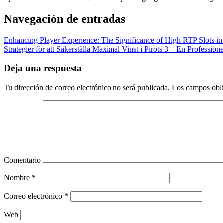
Navegación de entradas
Enhancing Player Experience: The Significance of High RTP Slots i
Strategier för att Säkerställa Maximal Vinst i Pirots 3 – En Profession
Deja una respuesta
Tu dirección de correo electrónico no será publicada.
Los campos obli
Comentario
Nombre
*
Correo electrónico
*
Web