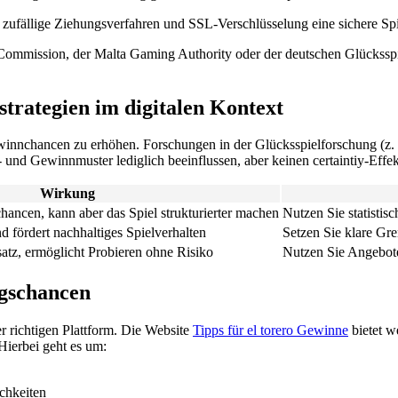
 zufällige Ziehungsverfahren und SSL-Verschlüsselung eine sichere Sp
 Commission, der Malta Gaming Authority oder der deutschen Glücksspiel
trategien im digitalen Kontext
innchancen zu erhöhen. Forschungen in der Glücksspielforschung (z. B
 und Gewinnmuster lediglich beeinflussen, aber keinen certaintiy-Effek
Wirkung
hancen, kann aber das Spiel strukturierter machen
Nutzen Sie statisti
nd fördert nachhaltiges Spielverhalten
Setzen Sie klare Gre
satz, ermöglicht Probieren ohne Risiko
Nutzen Sie Angebote
lgschancen
 richtigen Plattform. Die Website
Tipps für el torero Gewinne
bietet w
ierbei geht es um:
chkeiten