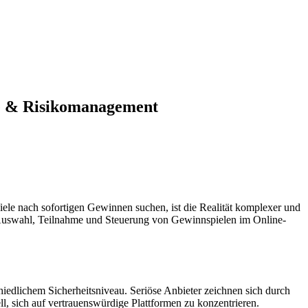
ele & Risikomanagement
ele nach sofortigen Gewinnen suchen, ist die Realität komplexer und
 der Auswahl, Teilnahme und Steuerung von Gewinnspielen im Online-
chiedlichem Sicherheitsniveau. Seriöse Anbieter zeichnen sich durch
ll, sich auf vertrauenswürdige Plattformen zu konzentrieren.