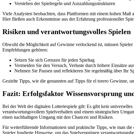
Verstehen der Spielregeln und Auszahlungsstrukturen
Viele Analysten beobachten, dass Plattformen mit einem hohen Maß a
Hier fließen auch Erkenntnisse aus der Erfahrung professioneller Spie
Risiken und verantwortungsvolles Spielen
Obwohl die Möglichkeit auf Gewinne verlockend ist, müssen Spieler d
Empfehlungen gehören:
Setzen Sie sich Grenzen für jeden Spieltag
Vermeiden Sie den Versuch, Verluste durch höhere Einsätze au
Nehmen Sie Pausen und reflektieren Sie regelmäßig über Ihr Sp
Gezielte Tipps, wie die genannten auf Tipps für el torero Gewinne, u
Fazit: Erfolgsfaktor Wissensvorsprung und
Bei der Welt der digitalen Lotteriespiele gilt: Es gibt kein universel
verantwortungsvollem Spielverhalten und einem strategischen Umgang
einen nachhaltigen Umgang mit den Chancen und Risiken.
Für weiterführende Informationen und praktische Tipps, wie man die e
Spieler fundierte Hinweise, um das Spielvergnügen verantwortungsbe