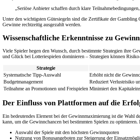
„Seriöse Anbieter schaffen durch klare Teilnahmebedingungen,
Unter den wichtigsten Gütesiegeln sind die Zertifikate der Gambling
Gewinne rechtzeitig ausgezahlt werden.
Wissenschaftliche Erkenntnisse zu Gewinns
Viele Spieler hegen den Wunsch, durch bestimmte Strategien ihre Gew
und Glück bei Lotteriespielen dominieren – Strategien können Risiko-
Strategie
Systematische Tipp-Auswahl
Erhöht nicht die Gewinnc
Budgetmanagement
Reduziert Verlustrisiko u
Teilnahme an Promotionen und Freispielen
Minimiert den Kapitalein
Der Einfluss von Plattformen auf die Erfo
Ein bedeutendes Element bei der Gewinnmaximierung ist die Wahl der
kann, um die Gewinnchancen bei bestimmten Spielen zu optimieren. H
Auswahl der Spiele mit den höchsten Gewinnquoten
Nutzung von Bonusangeboten zur Steigerung der Einsatzmögli