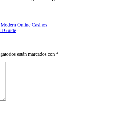
n Modern Online Casinos
ell Guide
gatorios están marcados con
*