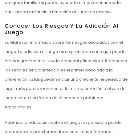
amigos y familiares puede ayudarte a mantener una vida
equilibrada y reducir la tentación de jugar en exceso.
Conocer Los Riesgos Y La Adicción Al
Juego
Es vital estar informado sobre los riesgos asociados con el
juego. La adicción al juego es un problema serio que puede
afectar gravemente tu vida personal y financiera. Reconocer
las señales de advertencia es el primer paso hacia la
prevención. Estas pueden incluir una creciente necesidad de
jugar más para experimentar la misma emoción o el uso del
juego como una forma de escapar de problemas
emocionales.
Además, la educación sobre el juego responsable puede
empoderarte para tomar decisiones más informadas.