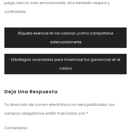
juego sea no solo emocionante, sino también segura y
controlada.
Navegación
Etiqueta esencial en los casinos ¿cómo comportarse
De
adecuadamente
Entradas
Estrategias avanzadas para maximizar tus ganancias en el
casino
Deja Una Respuesta
Tu dirección de correo electrónico no será publicada.
Los
campos obligatorios están marcados con
*
Comentario