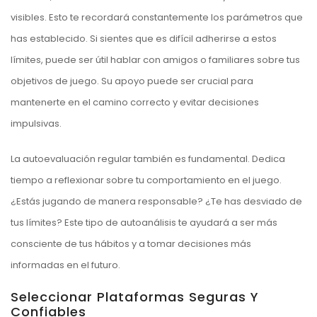
visibles. Esto te recordará constantemente los parámetros que
has establecido. Si sientes que es difícil adherirse a estos
límites, puede ser útil hablar con amigos o familiares sobre tus
objetivos de juego. Su apoyo puede ser crucial para
mantenerte en el camino correcto y evitar decisiones
impulsivas.
La autoevaluación regular también es fundamental. Dedica
tiempo a reflexionar sobre tu comportamiento en el juego.
¿Estás jugando de manera responsable? ¿Te has desviado de
tus límites? Este tipo de autoanálisis te ayudará a ser más
consciente de tus hábitos y a tomar decisiones más
informadas en el futuro.
Seleccionar Plataformas Seguras Y
Confiables