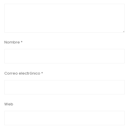
Nombre
*
Correo electrónico
*
Web