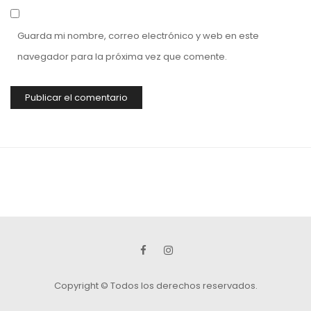
Guarda mi nombre, correo electrónico y web en este
navegador para la próxima vez que comente.
Copyright © Todos los derechos reservados.